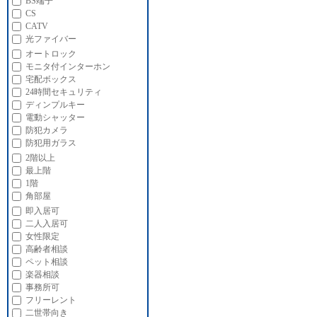
BS端子
CS
CATV
光ファイバー
オートロック
モニタ付インターホン
宅配ボックス
24時間セキュリティ
ディンプルキー
電動シャッター
防犯カメラ
防犯用ガラス
2階以上
最上階
1階
角部屋
即入居可
二人入居可
女性限定
高齢者相談
ペット相談
楽器相談
事務所可
フリーレント
二世帯向き