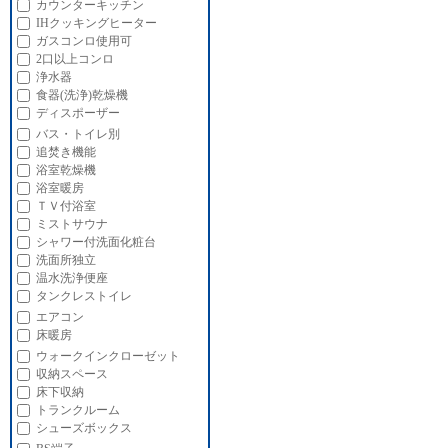
カウンターキッチン
IHクッキングヒーター
ガスコンロ使用可
2口以上コンロ
浄水器
食器(洗浄)乾燥機
ディスポーザー
バス・トイレ別
追焚き機能
浴室乾燥機
浴室暖房
ＴＶ付浴室
ミストサウナ
シャワー付洗面化粧台
洗面所独立
温水洗浄便座
タンクレストイレ
エアコン
床暖房
ウォークインクローゼット
収納スペース
床下収納
トランクルーム
シューズボックス