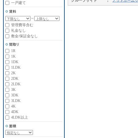
グループサイト
アットホーム
一戸建て
～
管理費等含む
礼金なし
敷金/保証金なし
1R
1K
1DK
1LDK
2K
2DK
2LDK
3K
3DK
3LDK
4K
4DK
4LDK以上