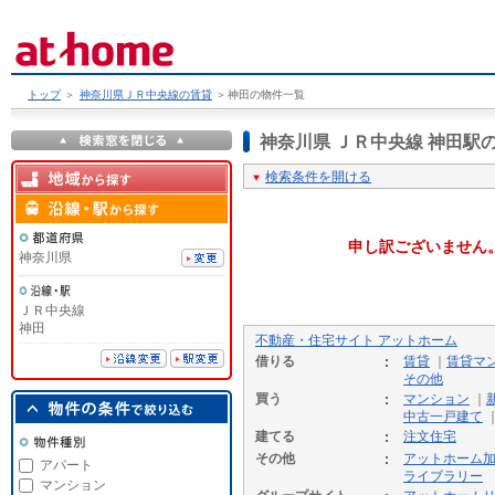
トップ
＞
神奈川県ＪＲ中央線の賃貸
＞
神田の物件一覧
神奈川県 ＪＲ中央線 神田
検索条件を開ける
申し訳ございません
神奈川県
ＪＲ中央線
神田
不動産・住宅サイト アットホーム
借りる
賃貸
｜
賃貸マ
その他
買う
マンション
｜
中古一戸建て
建てる
注文住宅
その他
アットホーム
アパート
ライブラリー
マンション