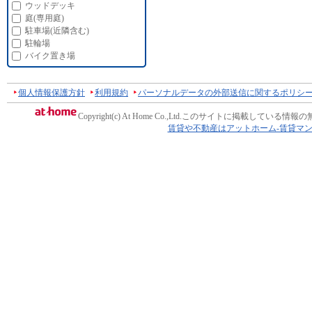
ウッドデッキ
庭(専用庭)
駐車場(近隣含む)
駐輪場
バイク置き場
個人情報保護方針
利用規約
パーソナルデータの外部送信に関するポリシ
Copyright(c) At Home Co.,Ltd.
このサイトに掲載している情報の
賃貸や不動産はアットホーム-賃貸マ