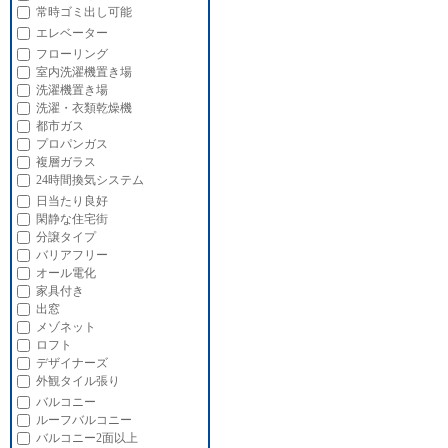
常時ゴミ出し可能
エレベーター
フローリング
室内洗濯機置き場
洗濯機置き場
洗濯・衣類乾燥機
都市ガス
プロパンガス
複層ガラス
24時間換気システム
日当たり良好
閑静な住宅街
分譲タイプ
バリアフリー
オール電化
家具付き
出窓
メゾネット
ロフト
デザイナーズ
外観タイル張り
バルコニー
ルーフバルコニー
バルコニー2面以上