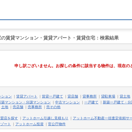
寺駅の賃貸マンション・賃貸アパート・賃貸住宅
：検索結果
申し訳ございません。お探しの条件に該当する物件は、現在の
ンション
｜
賃貸アパート
｜
賃貸一戸建て
｜
貸店舗
｜
貸事務所
｜
貸駐車場
｜
貸土地
新築マンション・分譲マンション
｜
中古マンション
｜
一戸建て
｜
新築一戸建て・分
｜
土地
｜
売店舗
｜
売事務所
｜
売その他
加盟店を探す
｜
アットホーム引越し見積もり
｜
アットホーム不動産一括査定依頼サ
リゾート
｜
アットホーム投資
｜
官公庁物件