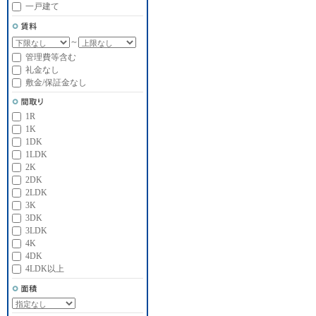
一戸建て
～
管理費等含む
礼金なし
敷金/保証金なし
1R
1K
1DK
1LDK
2K
2DK
2LDK
3K
3DK
3LDK
4K
4DK
4LDK以上