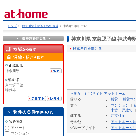
トップ
＞
神奈川県京急逗子線の賃貸
＞
神武寺の物件一覧
神奈川県 京急逗子線 神武
検索条件を開ける
神奈川県
京急逗子線
神武寺
不動産・住宅サイト アットホーム
借りる
賃貸
｜
賃貸マ
買う
マンション
｜
中古一戸建て
建てる
注文住宅
その他
アットホーム
アパート
グループサイト
アットホーム
マンション