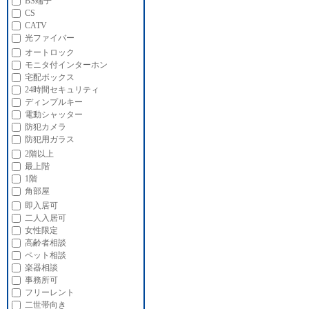
BS端子
CS
CATV
光ファイバー
オートロック
モニタ付インターホン
宅配ボックス
24時間セキュリティ
ディンプルキー
電動シャッター
防犯カメラ
防犯用ガラス
2階以上
最上階
1階
角部屋
即入居可
二人入居可
女性限定
高齢者相談
ペット相談
楽器相談
事務所可
フリーレント
二世帯向き