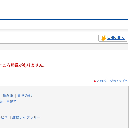
ところ登録がありません。
｜
貸倉庫
｜
貸その他
譲一戸建て
ービス
｜
建物ライブラリー