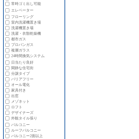
常時ゴミ出し可能
エレベーター
フローリング
室内洗濯機置き場
洗濯機置き場
洗濯・衣類乾燥機
都市ガス
プロパンガス
複層ガラス
24時間換気システム
日当たり良好
閑静な住宅街
分譲タイプ
バリアフリー
オール電化
家具付き
出窓
メゾネット
ロフト
デザイナーズ
外観タイル張り
バルコニー
ルーフバルコニー
バルコニー2面以上