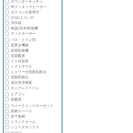
カウンターキッチン
IHクッキングヒーター
ガスコンロ使用可
2口以上コンロ
浄水器
食器(洗浄)乾燥機
ディスポーザー
バス・トイレ別
追焚き機能
浴室乾燥機
浴室暖房
ＴＶ付浴室
ミストサウナ
シャワー付洗面化粧台
洗面所独立
温水洗浄便座
タンクレストイレ
エアコン
床暖房
ウォークインクローゼット
収納スペース
床下収納
トランクルーム
シューズボックス