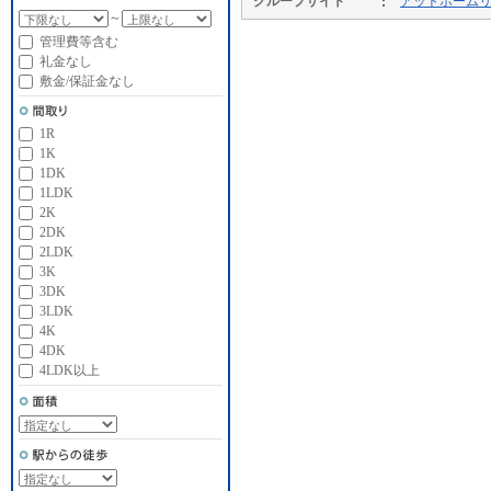
グループサイト
アットホーム
～
管理費等含む
礼金なし
敷金/保証金なし
1R
1K
1DK
1LDK
2K
2DK
2LDK
3K
3DK
3LDK
4K
4DK
4LDK以上