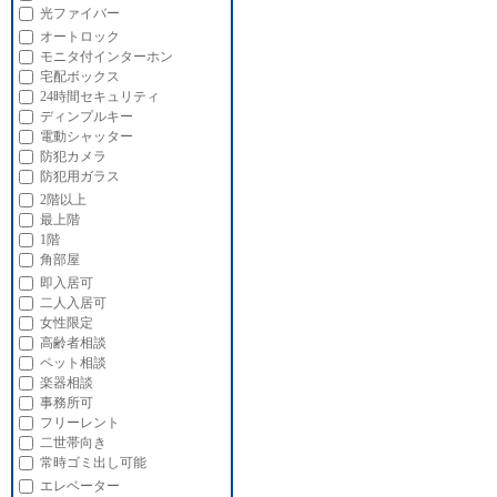
光ファイバー
オートロック
モニタ付インターホン
宅配ボックス
24時間セキュリティ
ディンプルキー
電動シャッター
防犯カメラ
防犯用ガラス
2階以上
最上階
1階
角部屋
即入居可
二人入居可
女性限定
高齢者相談
ペット相談
楽器相談
事務所可
フリーレント
二世帯向き
常時ゴミ出し可能
エレベーター