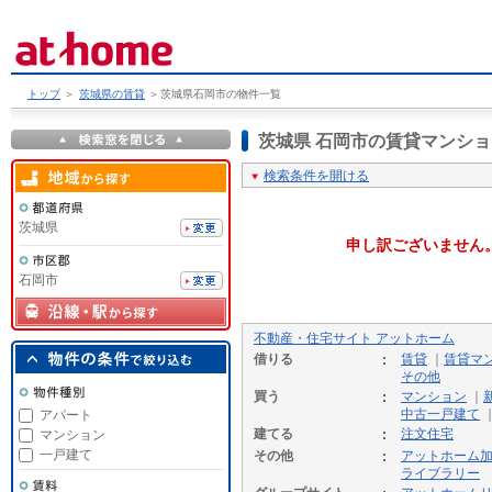
トップ
＞
茨城県の賃貸
＞
茨城県石岡市の物件一覧
茨城県 石岡市の賃貸マンシ
検索条件を開ける
茨城県
申し訳ございません
石岡市
不動産・住宅サイト アットホーム
借りる
賃貸
｜
賃貸マ
その他
買う
マンション
｜
中古一戸建て
アパート
建てる
注文住宅
マンション
一戸建て
その他
アットホーム
ライブラリー