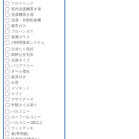
フローリング
室内洗濯機置き場
洗濯機置き場
洗濯・衣類乾燥機
都市ガス
プロパンガス
複層ガラス
24時間換気システム
日当たり良好
閑静な住宅街
分譲タイプ
バリアフリー
オール電化
家具付き
出窓
メゾネット
ロフト
デザイナーズ
外観タイル張り
バルコニー
ルーフバルコニー
バルコニー2面以上
ウッドデッキ
庭(専用庭)