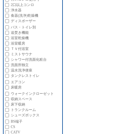
2口以上コンロ
浄水器
食器(洗浄)乾燥機
ディスポーザー
バス・トイレ別
追焚き機能
浴室乾燥機
浴室暖房
ＴＶ付浴室
ミストサウナ
シャワー付洗面化粧台
洗面所独立
温水洗浄便座
タンクレストイレ
エアコン
床暖房
ウォークインクローゼット
収納スペース
床下収納
トランクルーム
シューズボックス
BS端子
CS
CATV