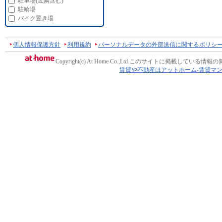
駐車場(近隣含む)
駐輪場
バイク置き場
個人情報保護方針
利用規約
パーソナルデータの外部送信に関するポリシ
Copyright(c) At Home Co.,Ltd.
このサイトに掲載している情報の
賃貸や不動産はアットホーム-賃貸マ