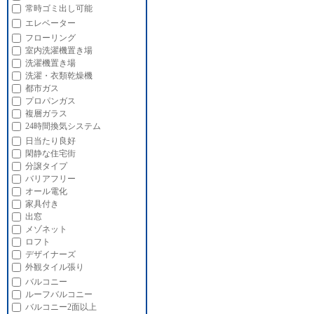
常時ゴミ出し可能
エレベーター
フローリング
室内洗濯機置き場
洗濯機置き場
洗濯・衣類乾燥機
都市ガス
プロパンガス
複層ガラス
24時間換気システム
日当たり良好
閑静な住宅街
分譲タイプ
バリアフリー
オール電化
家具付き
出窓
メゾネット
ロフト
デザイナーズ
外観タイル張り
バルコニー
ルーフバルコニー
バルコニー2面以上