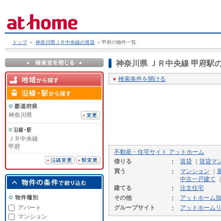
トップ
＞
神奈川県ＪＲ中央線の賃貸
＞
甲府の物件一覧
神奈川県 ＪＲ中央線 甲府
検索条件を開ける
神奈川県
ＪＲ中央線
甲府
不動産・住宅サイト アットホーム
借りる
賃貸
｜
賃貸マ
買う
マンション
｜
中古一戸建て
建てる
注文住宅
その他
アットホーム
アパート
グループサイト
アットホーム
マンション