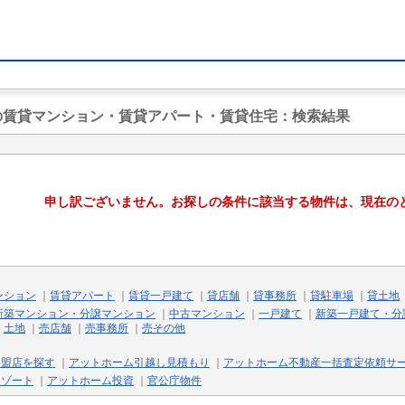
駅の賃貸マンション・賃貸アパート・賃貸住宅
：検索結果
申し訳ございません。お探しの条件に該当する物件は、現在の
ンション
｜
賃貸アパート
｜
賃貸一戸建て
｜
貸店舗
｜
貸事務所
｜
貸駐車場
｜
貸土地
新築マンション・分譲マンション
｜
中古マンション
｜
一戸建て
｜
新築一戸建て・分
｜
土地
｜
売店舗
｜
売事務所
｜
売その他
加盟店を探す
｜
アットホーム引越し見積もり
｜
アットホーム不動産一括査定依頼サ
リゾート
｜
アットホーム投資
｜
官公庁物件