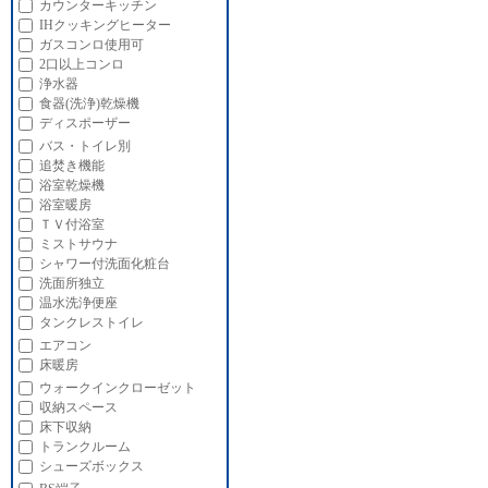
カウンターキッチン
IHクッキングヒーター
ガスコンロ使用可
2口以上コンロ
浄水器
食器(洗浄)乾燥機
ディスポーザー
バス・トイレ別
追焚き機能
浴室乾燥機
浴室暖房
ＴＶ付浴室
ミストサウナ
シャワー付洗面化粧台
洗面所独立
温水洗浄便座
タンクレストイレ
エアコン
床暖房
ウォークインクローゼット
収納スペース
床下収納
トランクルーム
シューズボックス