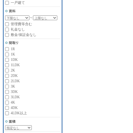
一戸建て
～
管理費等含む
礼金なし
敷金/保証金なし
1R
1K
1DK
1LDK
2K
2DK
2LDK
3K
3DK
3LDK
4K
4DK
4LDK以上