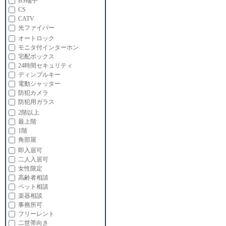
BS端子
CS
CATV
光ファイバー
オートロック
モニタ付インターホン
宅配ボックス
24時間セキュリティ
ディンプルキー
電動シャッター
防犯カメラ
防犯用ガラス
2階以上
最上階
1階
角部屋
即入居可
二人入居可
女性限定
高齢者相談
ペット相談
楽器相談
事務所可
フリーレント
二世帯向き