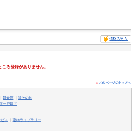
ところ登録がありません。
｜
貸倉庫
｜
貸その他
譲一戸建て
ービス
｜
建物ライブラリー