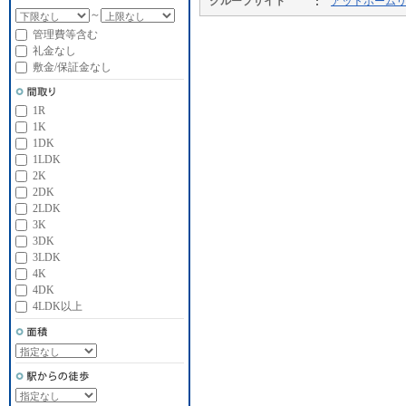
グループサイト
アットホーム
～
管理費等含む
礼金なし
敷金/保証金なし
1R
1K
1DK
1LDK
2K
2DK
2LDK
3K
3DK
3LDK
4K
4DK
4LDK以上