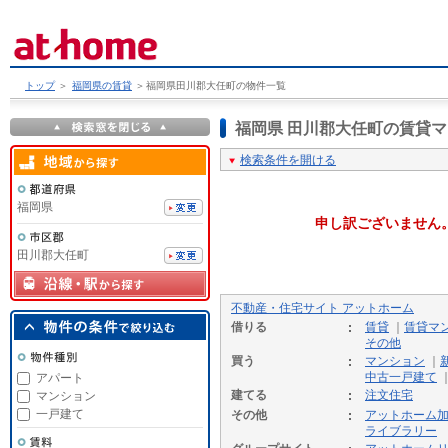
トップ
＞
福岡県の賃貸
＞
福岡県田川郡大任町の物件一覧
福岡県 田川郡大任町の賃貸
検索条件を開ける
福岡県
申し訳ございません
田川郡大任町
不動産・住宅サイト アットホーム
借りる
賃貸
｜
賃貸マ
その他
買う
マンション
｜
中古一戸建て
アパート
建てる
注文住宅
マンション
一戸建て
その他
アットホーム
ライブラリー