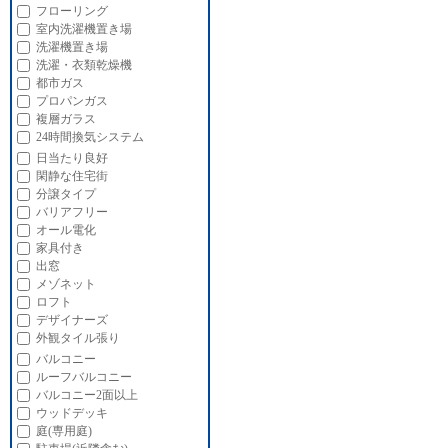
フローリング
室内洗濯機置き場
洗濯機置き場
洗濯・衣類乾燥機
都市ガス
プロパンガス
複層ガラス
24時間換気システム
日当たり良好
閑静な住宅街
分譲タイプ
バリアフリー
オール電化
家具付き
出窓
メゾネット
ロフト
デザイナーズ
外観タイル張り
バルコニー
ルーフバルコニー
バルコニー2面以上
ウッドデッキ
庭(専用庭)