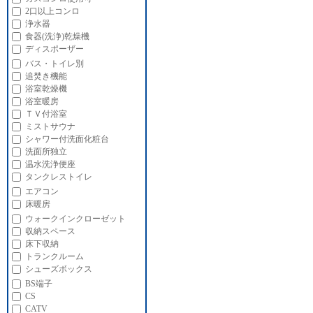
2口以上コンロ
浄水器
食器(洗浄)乾燥機
ディスポーザー
バス・トイレ別
追焚き機能
浴室乾燥機
浴室暖房
ＴＶ付浴室
ミストサウナ
シャワー付洗面化粧台
洗面所独立
温水洗浄便座
タンクレストイレ
エアコン
床暖房
ウォークインクローゼット
収納スペース
床下収納
トランクルーム
シューズボックス
BS端子
CS
CATV