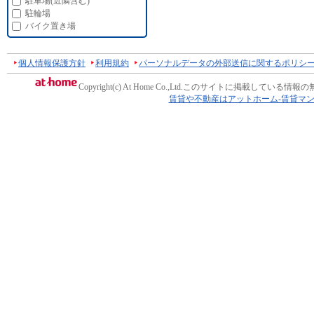
駐車場(近隣含む)
駐輪場
バイク置き場
個人情報保護方針
利用規約
パーソナルデータの外部送信に関するポリシ
Copyright(c) At Home Co.,Ltd.
このサイトに掲載している情報の
賃貸や不動産はアットホーム-賃貸マ