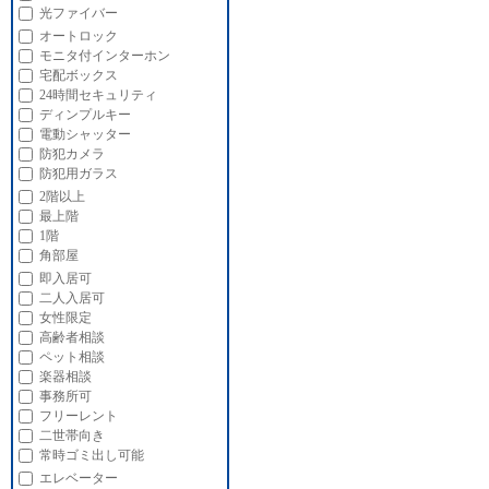
光ファイバー
オートロック
モニタ付インターホン
宅配ボックス
24時間セキュリティ
ディンプルキー
電動シャッター
防犯カメラ
防犯用ガラス
2階以上
最上階
1階
角部屋
即入居可
二人入居可
女性限定
高齢者相談
ペット相談
楽器相談
事務所可
フリーレント
二世帯向き
常時ゴミ出し可能
エレベーター