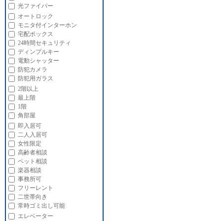
光ファイバー
オートロック
モニタ付インターホン
宅配ボックス
24時間セキュリティ
ディンプルキー
電動シャッター
防犯カメラ
防犯用ガラス
2階以上
最上階
1階
角部屋
即入居可
二人入居可
女性限定
高齢者相談
ペット相談
楽器相談
事務所可
フリーレント
二世帯向き
常時ゴミ出し可能
エレベーター