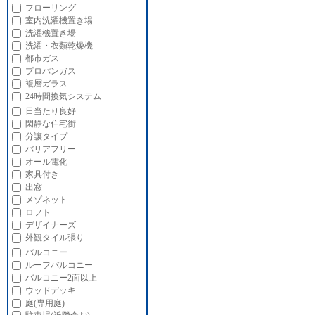
フローリング
室内洗濯機置き場
洗濯機置き場
洗濯・衣類乾燥機
都市ガス
プロパンガス
複層ガラス
24時間換気システム
日当たり良好
閑静な住宅街
分譲タイプ
バリアフリー
オール電化
家具付き
出窓
メゾネット
ロフト
デザイナーズ
外観タイル張り
バルコニー
ルーフバルコニー
バルコニー2面以上
ウッドデッキ
庭(専用庭)