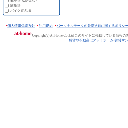
駐車場(近隣含む)
駐輪場
バイク置き場
個人情報保護方針
利用規約
パーソナルデータの外部送信に関するポリシ
Copyright(c) At Home Co.,Ltd.
このサイトに掲載している情報の
賃貸や不動産はアットホーム-賃貸マ