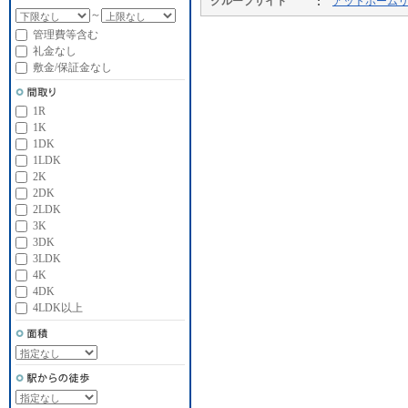
グループサイト
アットホーム
～
管理費等含む
礼金なし
敷金/保証金なし
1R
1K
1DK
1LDK
2K
2DK
2LDK
3K
3DK
3LDK
4K
4DK
4LDK以上