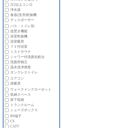
2口以上コンロ
浄水器
食器(洗浄)乾燥機
ディスポーザー
バス・トイレ別
追焚き機能
浴室乾燥機
浴室暖房
ＴＶ付浴室
ミストサウナ
シャワー付洗面化粧台
洗面所独立
温水洗浄便座
タンクレストイレ
エアコン
床暖房
ウォークインクローゼット
収納スペース
床下収納
トランクルーム
シューズボックス
BS端子
CS
CATV