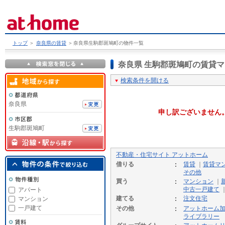
トップ
＞
奈良県の賃貸
＞
奈良県生駒郡斑鳩町の物件一覧
奈良県 生駒郡斑鳩町の賃貸
検索条件を開ける
奈良県
申し訳ございません
生駒郡斑鳩町
不動産・住宅サイト アットホーム
借りる
賃貸
｜
賃貸マ
その他
買う
マンション
｜
中古一戸建て
アパート
建てる
注文住宅
マンション
一戸建て
その他
アットホーム
ライブラリー