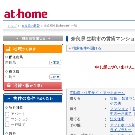
トップ
＞
奈良県の賃貸
＞
奈良県生駒市の物件一覧
奈良県 生駒市の賃貸マンシ
検索条件を開ける
奈良県
申し訳ございません
生駒市
不動産・住宅サイト アットホーム
借りる
賃貸
｜
賃貸マ
その他
買う
マンション
｜
中古一戸建て
アパート
建てる
注文住宅
マンション
一戸建て
その他
アットホーム
ライブラリー