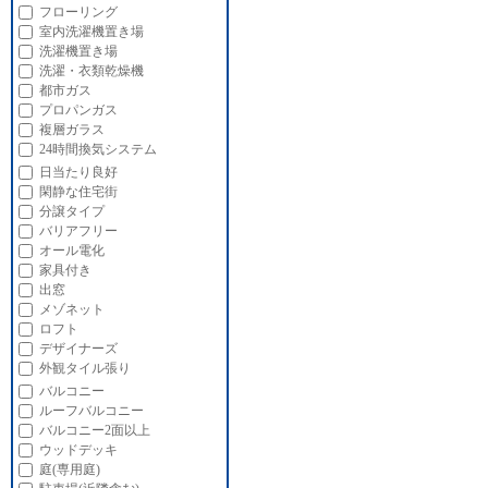
フローリング
室内洗濯機置き場
洗濯機置き場
洗濯・衣類乾燥機
都市ガス
プロパンガス
複層ガラス
24時間換気システム
日当たり良好
閑静な住宅街
分譲タイプ
バリアフリー
オール電化
家具付き
出窓
メゾネット
ロフト
デザイナーズ
外観タイル張り
バルコニー
ルーフバルコニー
バルコニー2面以上
ウッドデッキ
庭(専用庭)