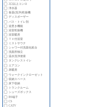
2口以上コンロ
浄水器
食器(洗浄)乾燥機
ディスポーザー
バス・トイレ別
追焚き機能
浴室乾燥機
浴室暖房
ＴＶ付浴室
ミストサウナ
シャワー付洗面化粧台
洗面所独立
温水洗浄便座
タンクレストイレ
エアコン
床暖房
ウォークインクローゼット
収納スペース
床下収納
トランクルーム
シューズボックス
BS端子
CS
CATV