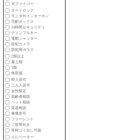
光ファイバー
オートロック
モニタ付インターホン
宅配ボックス
24時間セキュリティ
ディンプルキー
電動シャッター
防犯カメラ
防犯用ガラス
2階以上
最上階
1階
角部屋
即入居可
二人入居可
女性限定
高齢者相談
ペット相談
楽器相談
事務所可
フリーレント
二世帯向き
常時ゴミ出し可能
エレベーター