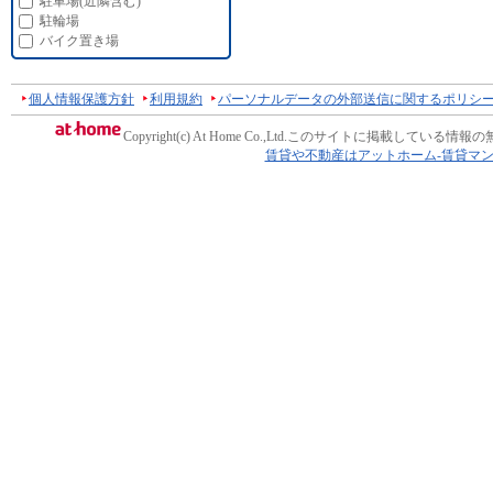
駐車場(近隣含む)
駐輪場
バイク置き場
個人情報保護方針
利用規約
パーソナルデータの外部送信に関するポリシ
Copyright(c) At Home Co.,Ltd.
このサイトに掲載している情報の
賃貸や不動産はアットホーム-賃貸マ