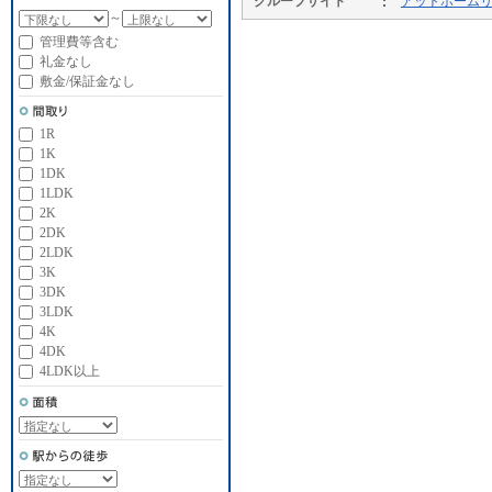
グループサイト
アットホーム
～
管理費等含む
礼金なし
敷金/保証金なし
1R
1K
1DK
1LDK
2K
2DK
2LDK
3K
3DK
3LDK
4K
4DK
4LDK以上