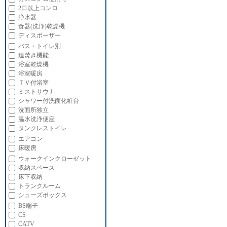
2口以上コンロ
浄水器
食器(洗浄)乾燥機
ディスポーザー
バス・トイレ別
追焚き機能
浴室乾燥機
浴室暖房
ＴＶ付浴室
ミストサウナ
シャワー付洗面化粧台
洗面所独立
温水洗浄便座
タンクレストイレ
エアコン
床暖房
ウォークインクローゼット
収納スペース
床下収納
トランクルーム
シューズボックス
BS端子
CS
CATV