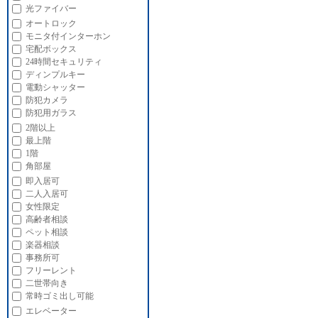
光ファイバー
オートロック
モニタ付インターホン
宅配ボックス
24時間セキュリティ
ディンプルキー
電動シャッター
防犯カメラ
防犯用ガラス
2階以上
最上階
1階
角部屋
即入居可
二人入居可
女性限定
高齢者相談
ペット相談
楽器相談
事務所可
フリーレント
二世帯向き
常時ゴミ出し可能
エレベーター