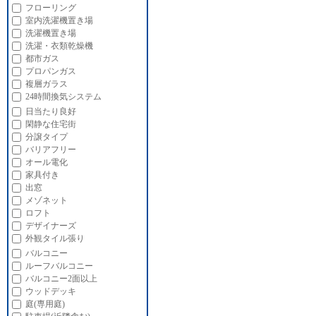
フローリング
室内洗濯機置き場
洗濯機置き場
洗濯・衣類乾燥機
都市ガス
プロパンガス
複層ガラス
24時間換気システム
日当たり良好
閑静な住宅街
分譲タイプ
バリアフリー
オール電化
家具付き
出窓
メゾネット
ロフト
デザイナーズ
外観タイル張り
バルコニー
ルーフバルコニー
バルコニー2面以上
ウッドデッキ
庭(専用庭)