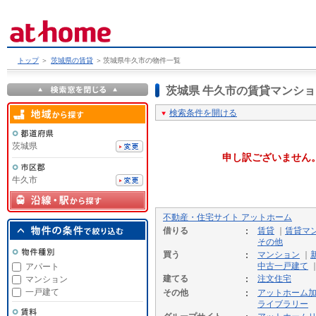
トップ
＞
茨城県の賃貸
＞
茨城県牛久市の物件一覧
茨城県 牛久市の賃貸マンシ
検索条件を開ける
茨城県
申し訳ございません
牛久市
不動産・住宅サイト アットホーム
借りる
賃貸
｜
賃貸マ
その他
買う
マンション
｜
中古一戸建て
アパート
建てる
注文住宅
マンション
一戸建て
その他
アットホーム
ライブラリー