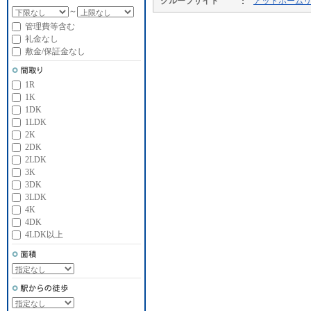
グループサイト
アットホーム
～
管理費等含む
礼金なし
敷金/保証金なし
1R
1K
1DK
1LDK
2K
2DK
2LDK
3K
3DK
3LDK
4K
4DK
4LDK以上