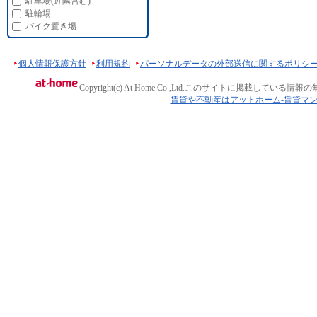
駐車場(近隣含む)
駐輪場
バイク置き場
個人情報保護方針
利用規約
パーソナルデータの外部送信に関するポリシ
Copyright(c) At Home Co.,Ltd.
このサイトに掲載している情報の
賃貸や不動産はアットホーム-賃貸マ