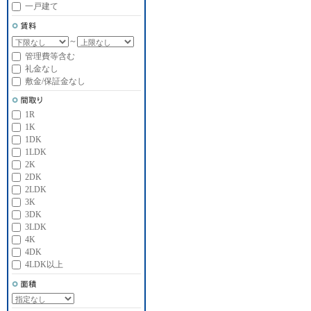
一戸建て
～
管理費等含む
礼金なし
敷金/保証金なし
1R
1K
1DK
1LDK
2K
2DK
2LDK
3K
3DK
3LDK
4K
4DK
4LDK以上