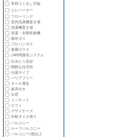
常時ゴミ出し可能
エレベーター
フローリング
室内洗濯機置き場
洗濯機置き場
洗濯・衣類乾燥機
都市ガス
プロパンガス
複層ガラス
24時間換気システム
日当たり良好
閑静な住宅街
分譲タイプ
バリアフリー
オール電化
家具付き
出窓
メゾネット
ロフト
デザイナーズ
外観タイル張り
バルコニー
ルーフバルコニー
バルコニー2面以上