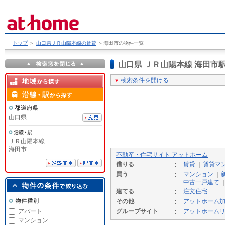
トップ
＞
山口県ＪＲ山陽本線の賃貸
＞
海田市の物件一覧
山口県 ＪＲ山陽本線 海田
検索条件を開ける
山口県
ＪＲ山陽本線
海田市
不動産・住宅サイト アットホーム
借りる
賃貸
｜
賃貸マ
買う
マンション
｜
中古一戸建て
建てる
注文住宅
その他
アットホーム
アパート
グループサイト
アットホーム
マンション