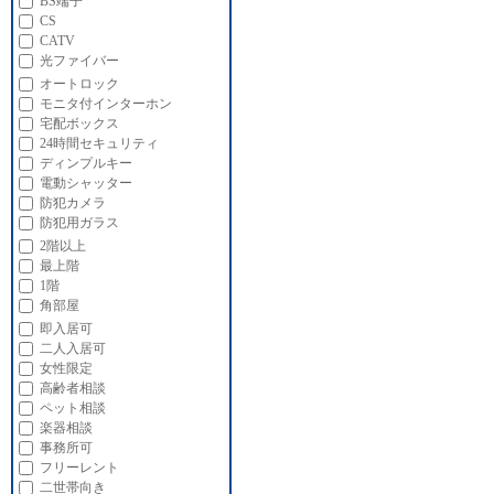
BS端子
CS
CATV
光ファイバー
オートロック
モニタ付インターホン
宅配ボックス
24時間セキュリティ
ディンプルキー
電動シャッター
防犯カメラ
防犯用ガラス
2階以上
最上階
1階
角部屋
即入居可
二人入居可
女性限定
高齢者相談
ペット相談
楽器相談
事務所可
フリーレント
二世帯向き