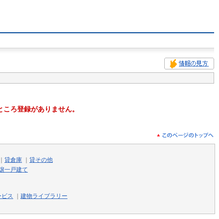
ところ登録がありません。
｜
貸倉庫
｜
貸その他
譲一戸建て
ービス
｜
建物ライブラリー