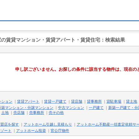
市駅の賃貸マンション・賃貸アパート・賃貸住宅
：検索結果
申し訳ございません。お探しの条件に該当する物件は、現在の
ンション
｜
賃貸アパート
｜
賃貸一戸建て
｜
貸店舗
｜
貸事務所
｜
貸駐車場
｜
貸土地
新築マンション・分譲マンション
｜
中古マンション
｜
一戸建て
｜
新築一戸建て・分
｜
土地
｜
売店舗
｜
売事務所
｜
売その他
加盟店を探す
｜
アットホーム引越し見積もり
｜
アットホーム不動産一括査定依頼サ
リゾート
｜
アットホーム投資
｜
官公庁物件