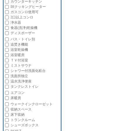
カウンターキッチン
IHクッキングヒーター
ガスコンロ使用可
2口以上コンロ
浄水器
食器(洗浄)乾燥機
ディスポーザー
バス・トイレ別
追焚き機能
浴室乾燥機
浴室暖房
ＴＶ付浴室
ミストサウナ
シャワー付洗面化粧台
洗面所独立
温水洗浄便座
タンクレストイレ
エアコン
床暖房
ウォークインクローゼット
収納スペース
床下収納
トランクルーム
シューズボックス