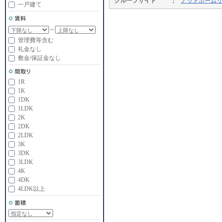
グループサイト
アットホーム
一戸建て
～
管理費等含む
礼金なし
敷金/保証金なし
1R
1K
1DK
1LDK
2K
2DK
2LDK
3K
3DK
3LDK
4K
4DK
4LDK以上