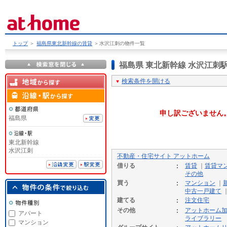
トップ
＞
福島県東北新幹線の賃貸
＞
水沢江刺の物件一覧
福島県 東北新幹線 水沢江
検索条件を開ける
申し訳ございません
福島県
東北新幹線
水沢江刺
不動産・住宅サイト アットホーム
借りる
賃貸
｜
賃貸マ
その他
買う
マンション
｜
中古一戸建て
建てる
注文住宅
その他
アットホーム
アパート
ライブラリー
マンション