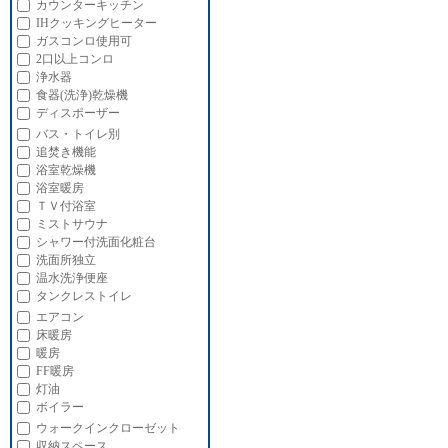
カウンターキッチン
IHクッキングヒーター
ガスコンロ使用可
2口以上コンロ
浄水器
食器(洗浄)乾燥機
ディスポーザー
バス・トイレ別
追焚き機能
浴室乾燥機
浴室暖房
ＴＶ付浴室
ミストサウナ
シャワー付洗面化粧台
洗面所独立
温水洗浄便座
タンクレストイレ
エアコン
床暖房
暖房
FF暖房
灯油
ボイラー
ウォークインクローゼット
収納スペース