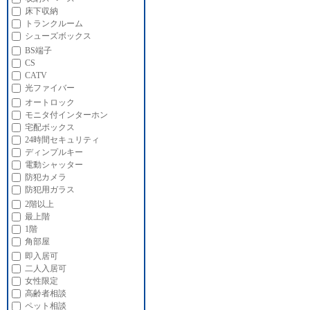
床下収納
トランクルーム
シューズボックス
BS端子
CS
CATV
光ファイバー
オートロック
モニタ付インターホン
宅配ボックス
24時間セキュリティ
ディンプルキー
電動シャッター
防犯カメラ
防犯用ガラス
2階以上
最上階
1階
角部屋
即入居可
二人入居可
女性限定
高齢者相談
ペット相談