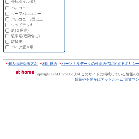
外観タイル張り
バルコニー
ルーフバルコニー
バルコニー2面以上
ウッドデッキ
庭(専用庭)
駐車場(近隣含む)
駐輪場
バイク置き場
個人情報保護方針
利用規約
パーソナルデータの外部送信に関するポリシ
Copyright(c) At Home Co.,Ltd.
このサイトに掲載している情報の
賃貸や不動産はアットホーム-賃貸マ