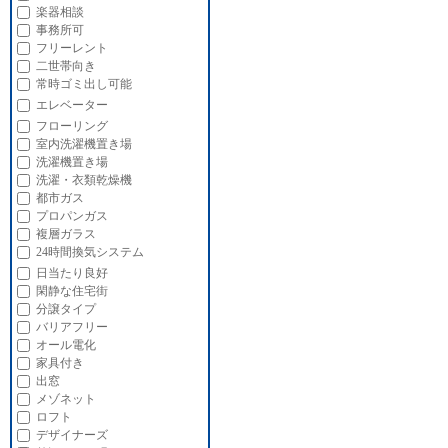
楽器相談
事務所可
フリーレント
二世帯向き
常時ゴミ出し可能
エレベーター
フローリング
室内洗濯機置き場
洗濯機置き場
洗濯・衣類乾燥機
都市ガス
プロパンガス
複層ガラス
24時間換気システム
日当たり良好
閑静な住宅街
分譲タイプ
バリアフリー
オール電化
家具付き
出窓
メゾネット
ロフト
デザイナーズ