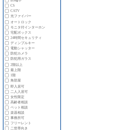
BS端子
CS
CATV
光ファイバー
オートロック
モニタ付インターホン
宅配ボックス
24時間セキュリティ
ディンプルキー
電動シャッター
防犯カメラ
防犯用ガラス
2階以上
最上階
1階
角部屋
即入居可
二人入居可
女性限定
高齢者相談
ペット相談
楽器相談
事務所可
フリーレント
二世帯向き