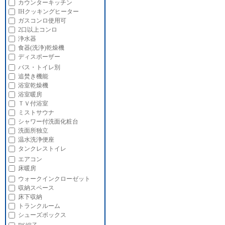
カウンターキッチン
IHクッキングヒーター
ガスコンロ使用可
2口以上コンロ
浄水器
食器(洗浄)乾燥機
ディスポーザー
バス・トイレ別
追焚き機能
浴室乾燥機
浴室暖房
ＴＶ付浴室
ミストサウナ
シャワー付洗面化粧台
洗面所独立
温水洗浄便座
タンクレストイレ
エアコン
床暖房
ウォークインクローゼット
収納スペース
床下収納
トランクルーム
シューズボックス