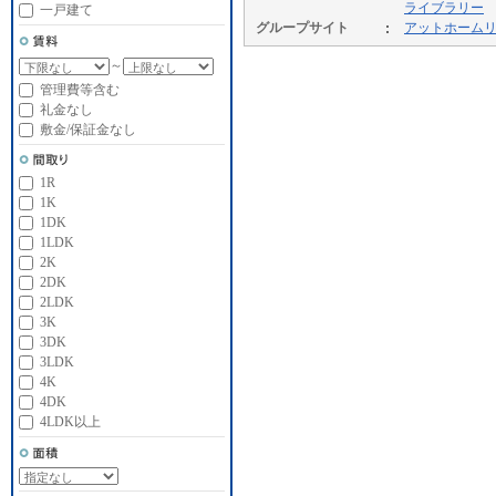
ライブラリー
一戸建て
グループサイト
アットホーム
～
管理費等含む
礼金なし
敷金/保証金なし
1R
1K
1DK
1LDK
2K
2DK
2LDK
3K
3DK
3LDK
4K
4DK
4LDK以上