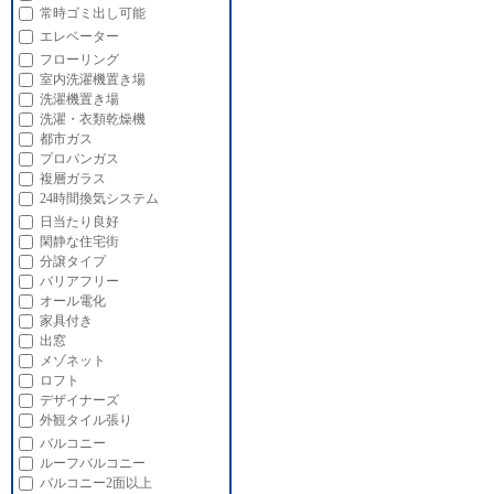
常時ゴミ出し可能
エレベーター
フローリング
室内洗濯機置き場
洗濯機置き場
洗濯・衣類乾燥機
都市ガス
プロパンガス
複層ガラス
24時間換気システム
日当たり良好
閑静な住宅街
分譲タイプ
バリアフリー
オール電化
家具付き
出窓
メゾネット
ロフト
デザイナーズ
外観タイル張り
バルコニー
ルーフバルコニー
バルコニー2面以上