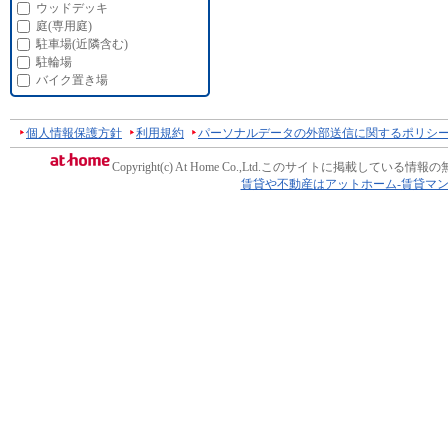
ウッドデッキ
庭(専用庭)
駐車場(近隣含む)
駐輪場
バイク置き場
個人情報保護方針
利用規約
パーソナルデータの外部送信に関するポリシ
Copyright(c) At Home Co.,Ltd.
このサイトに掲載している情報の
賃貸や不動産はアットホーム-賃貸マ