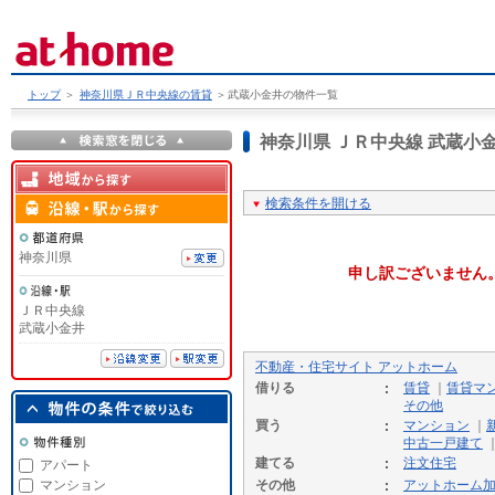
トップ
＞
神奈川県ＪＲ中央線の賃貸
＞
武蔵小金井の物件一覧
神奈川県 ＪＲ中央線 武蔵
検索条件を開ける
神奈川県
申し訳ございません
ＪＲ中央線
武蔵小金井
不動産・住宅サイト アットホーム
借りる
賃貸
｜
賃貸マ
その他
買う
マンション
｜
中古一戸建て
建てる
注文住宅
アパート
マンション
その他
アットホーム