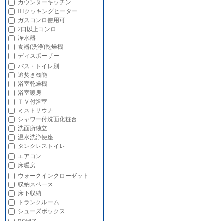
カウンターキッチン
IHクッキングヒーター
ガスコンロ使用可
2口以上コンロ
浄水器
食器(洗浄)乾燥機
ディスポーザー
バス・トイレ別
追焚き機能
浴室乾燥機
浴室暖房
ＴＶ付浴室
ミストサウナ
シャワー付洗面化粧台
洗面所独立
温水洗浄便座
タンクレストイレ
エアコン
床暖房
ウォークインクローゼット
収納スペース
床下収納
トランクルーム
シューズボックス