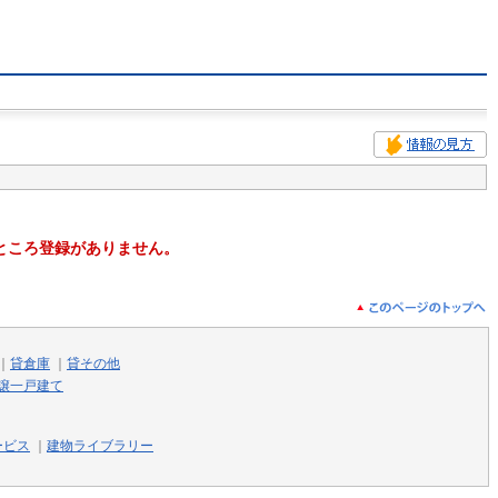
ところ登録がありません。
｜
貸倉庫
｜
貸その他
譲一戸建て
ービス
｜
建物ライブラリー