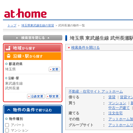
トップ
＞
埼玉県東武越生線の賃貸
＞
武州長瀬の物件一覧
埼玉県 東武越生線 武州長
検索条件を開ける
埼玉県
東武越生線
武州長瀬
不動産・住宅サイト アットホーム
借りる
賃貸
｜
賃貸マ
買う
マンション
｜
中古一戸建て
建てる
注文住宅
その他
アットホーム
アパート
グループサイト
アットホーム
マンション