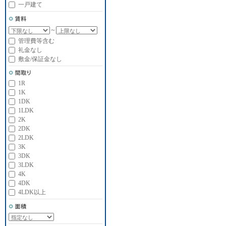
一戸建て
～
管理費等含む
礼金なし
敷金/保証金なし
1R
1K
1DK
1LDK
2K
2DK
2LDK
3K
3DK
3LDK
4K
4DK
4LDK以上