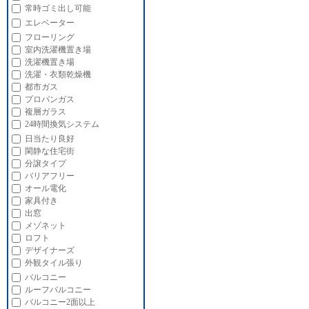
常時ゴミ出し可能
エレベーター
フローリング
室内洗濯機置き場
洗濯機置き場
洗濯・衣類乾燥機
都市ガス
プロパンガス
複層ガラス
24時間換気システム
日当たり良好
閑静な住宅街
分譲タイプ
バリアフリー
オール電化
家具付き
出窓
メゾネット
ロフト
デザイナーズ
外観タイル張り
バルコニー
ルーフバルコニー
バルコニー2面以上