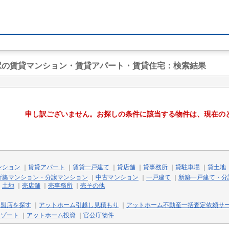
瀬駅の賃貸マンション・賃貸アパート・賃貸住宅
：検索結果
申し訳ございません。お探しの条件に該当する物件は、現在の
ンション
｜
賃貸アパート
｜
賃貸一戸建て
｜
貸店舗
｜
貸事務所
｜
貸駐車場
｜
貸土地
新築マンション・分譲マンション
｜
中古マンション
｜
一戸建て
｜
新築一戸建て・分
｜
土地
｜
売店舗
｜
売事務所
｜
売その他
加盟店を探す
｜
アットホーム引越し見積もり
｜
アットホーム不動産一括査定依頼サ
リゾート
｜
アットホーム投資
｜
官公庁物件