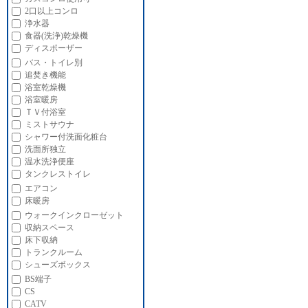
2口以上コンロ
浄水器
食器(洗浄)乾燥機
ディスポーザー
バス・トイレ別
追焚き機能
浴室乾燥機
浴室暖房
ＴＶ付浴室
ミストサウナ
シャワー付洗面化粧台
洗面所独立
温水洗浄便座
タンクレストイレ
エアコン
床暖房
ウォークインクローゼット
収納スペース
床下収納
トランクルーム
シューズボックス
BS端子
CS
CATV