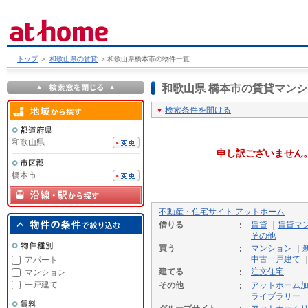
トップ
＞
和歌山県の賃貸
＞
和歌山県橋本市の物件一覧
和歌山県 橋本市の賃貸マン
検索条件を開ける
和歌山県
申し訳ございません
橋本市
不動産・住宅サイト アットホーム
借りる
賃貸
｜
賃貸マ
その他
買う
マンション
｜
中古一戸建て
アパート
建てる
注文住宅
マンション
一戸建て
その他
アットホーム
ライブラリー