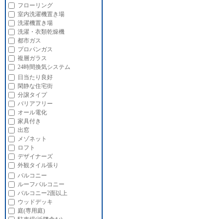
フローリング
室内洗濯機置き場
洗濯機置き場
洗濯・衣類乾燥機
都市ガス
プロパンガス
複層ガラス
24時間換気システム
日当たり良好
閑静な住宅街
分譲タイプ
バリアフリー
オール電化
家具付き
出窓
メゾネット
ロフト
デザイナーズ
外観タイル張り
バルコニー
ルーフバルコニー
バルコニー2面以上
ウッドデッキ
庭(専用庭)