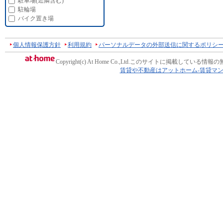
駐車場(近隣含む)
駐輪場
バイク置き場
個人情報保護方針
利用規約
パーソナルデータの外部送信に関するポリシ
Copyright(c) At Home Co.,Ltd.
このサイトに掲載している情報の
賃貸や不動産はアットホーム-賃貸マ