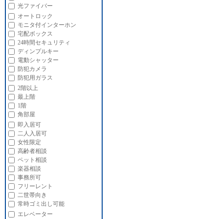
光ファイバー
オートロック
モニタ付インターホン
宅配ボックス
24時間セキュリティ
ディンプルキー
電動シャッター
防犯カメラ
防犯用ガラス
2階以上
最上階
1階
角部屋
即入居可
二人入居可
女性限定
高齢者相談
ペット相談
楽器相談
事務所可
フリーレント
二世帯向き
常時ゴミ出し可能
エレベーター