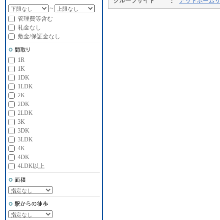
グループサイト
アットホーム
～
管理費等含む
礼金なし
敷金/保証金なし
1R
1K
1DK
1LDK
2K
2DK
2LDK
3K
3DK
3LDK
4K
4DK
4LDK以上