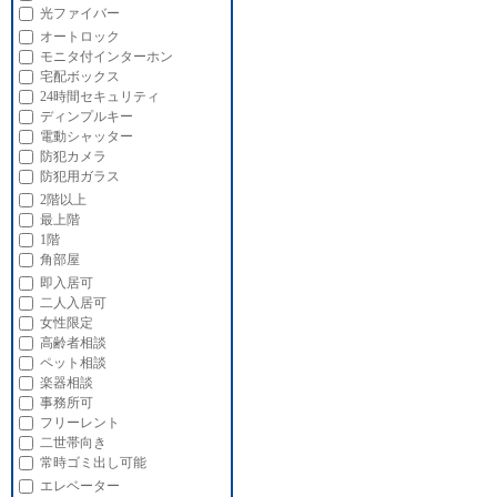
光ファイバー
オートロック
モニタ付インターホン
宅配ボックス
24時間セキュリティ
ディンプルキー
電動シャッター
防犯カメラ
防犯用ガラス
2階以上
最上階
1階
角部屋
即入居可
二人入居可
女性限定
高齢者相談
ペット相談
楽器相談
事務所可
フリーレント
二世帯向き
常時ゴミ出し可能
エレベーター