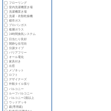
フローリング
室内洗濯機置き場
洗濯機置き場
洗濯・衣類乾燥機
都市ガス
プロパンガス
複層ガラス
24時間換気システム
日当たり良好
閑静な住宅街
分譲タイプ
バリアフリー
オール電化
家具付き
出窓
メゾネット
ロフト
デザイナーズ
外観タイル張り
バルコニー
ルーフバルコニー
バルコニー2面以上
ウッドデッキ
庭(専用庭)