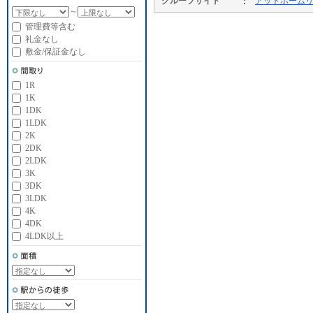
グループサイト
アットホーム
～
管理費等含む
礼金なし
敷金/保証金なし
1R
1K
1DK
1LDK
2K
2DK
2LDK
3K
3DK
3LDK
4K
4DK
4LDK以上