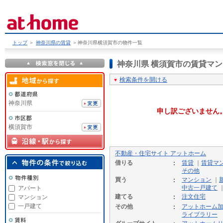
トップ
＞
神奈川県の賃貸
＞
神奈川県横須賀市の物件一覧
神奈川県 横須賀市の賃貸マ
検索条件を開ける
神奈川県
申し訳ございません
横須賀市
不動産・住宅サイト アットホーム
借りる
賃貸
｜
賃貸マ
その他
買う
マンション
｜
中古一戸建て
アパート
建てる
注文住宅
マンション
一戸建て
その他
アットホーム
ライブラリー