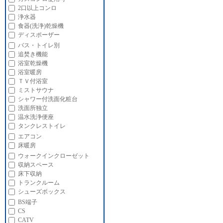
2口以上コンロ
浄水器
食器(洗浄)乾燥機
ディスポーザー
バス・トイレ別
追焚き機能
浴室乾燥機
浴室暖房
ＴＶ付浴室
ミストサウナ
シャワー付洗面化粧台
洗面所独立
温水洗浄便座
タンクレストイレ
エアコン
床暖房
ウォークインクローゼット
収納スペース
床下収納
トランクルーム
シューズボックス
BS端子
CS
CATV