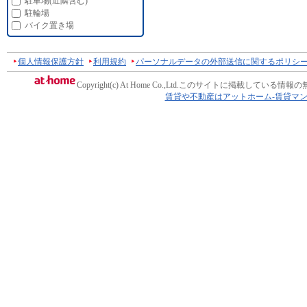
駐車場(近隣含む)
駐輪場
バイク置き場
個人情報保護方針
利用規約
パーソナルデータの外部送信に関するポリシ
Copyright(c) At Home Co.,Ltd.
このサイトに掲載している情報の
賃貸や不動産はアットホーム-賃貸マ