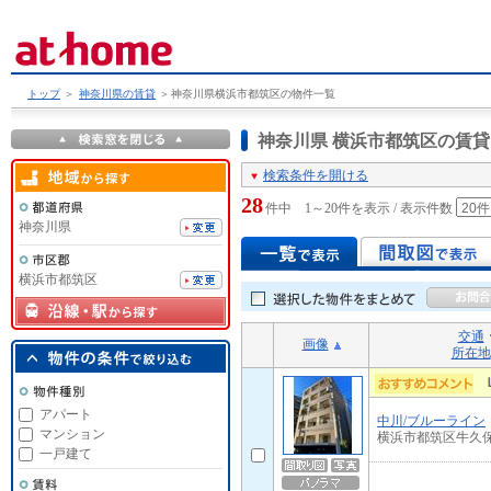
トップ
＞
神奈川県の賃貸
＞
神奈川県横浜市都筑区の物件一覧
神奈川県 横浜市都筑区の賃
検索条件を開ける
28
件中 1～20件を表示 / 表示件数
神奈川県
横浜市都筑区
交通
画像
所在地
アパート
中川/ブルーライン
マンション
横浜市都筑区牛久
一戸建て