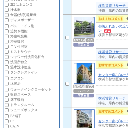
2口以上コンロ
横浜賃貸リサーチ 
浄水器
神奈川県内の賃貸
食器(洗浄)乾燥機
ディスポーザー
バス・トイレ別
都筑ふれあいの丘/
ン
追焚き機能
横浜市都筑区葛が
浴室乾燥機
浴室暖房
ＴＶ付浴室
ミストサウナ
横浜賃貸リサーチ 
神奈川県内の賃貸
シャワー付洗面化粧台
洗面所独立
温水洗浄便座
タンクレストイレ
センター南/ブルー
エアコン
横浜市都筑区茅ケ
床暖房
ウォークインクローゼット
収納スペース
横浜賃貸リサーチ 
床下収納
神奈川県内の賃貸
トランクルーム
シューズボックス
BS端子
センター南/ブルー
CS
横浜市都筑区茅ケ
CATV