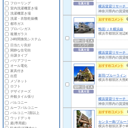
フローリング
横浜賃貸リサーチ 
室内洗濯機置き場
神奈川県内の賃貸
洗濯機置き場
洗濯・衣類乾燥機
都市ガス
プロパンガス
鴨居/ＪＲ横浜線
横浜市都筑区池辺
複層ガラス
24時間換気システム
日当たり良好
閑静な住宅街
横浜賃貸リサーチ 
分譲タイプ
神奈川県内の賃貸
バリアフリー
オール電化
家具付き
新羽/ブルーライン
出窓
横浜市都筑区大熊
メゾネット
ロフト
デザイナーズ
外観タイル張り
横浜賃貸リサーチ 
バルコニー
神奈川県内の賃貸
ルーフバルコニー
バルコニー2面以上
ウッドデッキ
センター南/ブルー
庭(専用庭)
横浜市都筑区茅ケ