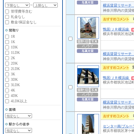
～
横浜賃貸リサーチ 
神奈川県内の賃貸
管理費等含む
礼金なし
敷金/保証金なし
鴨居/ＪＲ横浜線
横浜市都筑区池辺
1R
1K
1DK
1LDK
横浜賃貸リサーチ 
2K
神奈川県内の賃貸
2DK
2LDK
3K
鴨居/ＪＲ横浜線
3DK
横浜市都筑区池辺
3LDK
4K
4DK
4LDK以上
横浜賃貸リサーチ 
神奈川県内の賃貸
センター南/ブルー
横浜市都筑区茅ケ