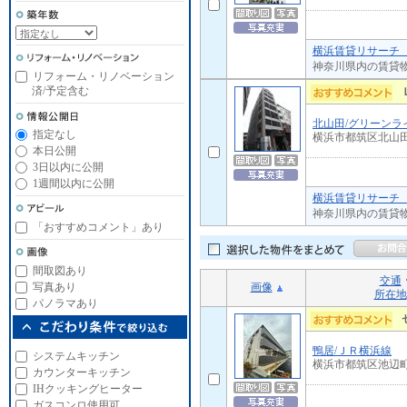
横浜賃貸リサーチ 
神奈川県内の賃貸
リフォーム・リノベーション
済/予定含む
北山田/グリーンラ
指定なし
横浜市都筑区北山
本日公開
3日以内に公開
1週間以内に公開
横浜賃貸リサーチ 
神奈川県内の賃貸
「おすすめコメント」あり
間取図あり
交通
画像
写真あり
所在地
パノラマあり
鴨居/ＪＲ横浜線
システムキッチン
横浜市都筑区池辺
カウンターキッチン
IHクッキングヒーター
ガスコンロ使用可