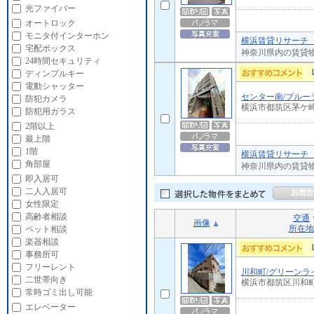
光ファイバー
オートロック
モニタ付インターホン
横浜賃貸リサーチ 
宅配ボックス
神奈川県内の賃貸
24時間セキュリティ
ディンプルキー
電動シャッター
センター南/ブルー
防犯カメラ
横浜市都筑区茅ケ
防犯用ガラス
2階以上
最上階
1階
横浜賃貸リサーチ 
角部屋
神奈川県内の賃貸
即入居可
二人入居可
女性限定
高齢者相談
交通
画像
所在地
ペット相談
楽器相談
事務所可
フリーレント
川和町/グリーンラ
二世帯向き
横浜市都筑区川和
常時ゴミ出し可能
エレベーター