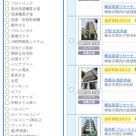
フローリング
横浜賃貸リサーチ 
室内洗濯機置き場
神奈川県内の賃貸
洗濯機置き場
洗濯・衣類乾燥機
都市ガス
プロパンガス
戸部/京急本線
横浜市西区戸部本
複層ガラス
24時間換気システム
日当たり良好
閑静な住宅街
横浜賃貸リサーチ 
分譲タイプ
神奈川県内の賃貸
バリアフリー
オール電化
家具付き
西横浜/相鉄本線
出窓
横浜市西区浜松町
メゾネット
ロフト
デザイナーズ
外観タイル張り
横浜賃貸リサーチ 
バルコニー
神奈川県内の賃貸
ルーフバルコニー
バルコニー2面以上
ウッドデッキ
桜木町/ブルーライ
庭(専用庭)
横浜市西区宮崎町