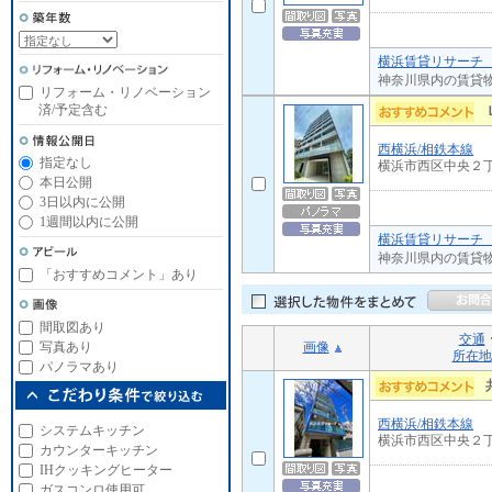
横浜賃貸リサーチ 
神奈川県内の賃貸
リフォーム・リノベーション
済/予定含む
西横浜/相鉄本線
指定なし
横浜市西区中央２
本日公開
3日以内に公開
1週間以内に公開
横浜賃貸リサーチ 
神奈川県内の賃貸
「おすすめコメント」あり
間取図あり
交通
画像
写真あり
所在地
パノラマあり
西横浜/相鉄本線
システムキッチン
横浜市西区中央２
カウンターキッチン
IHクッキングヒーター
ガスコンロ使用可