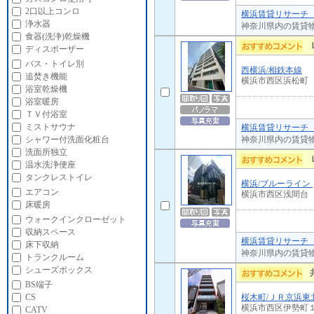
2口以上コンロ
横浜賃貸リサーチ 
浄水器
神奈川県内の賃貸
食器(洗浄)乾燥機
ディスポーザー
バス・トイレ別
西横浜/相鉄本線
追焚き機能
横浜市西区浜松町
浴室乾燥機
浴室暖房
ＴＶ付浴室
ミストサウナ
横浜賃貸リサーチ 
神奈川県内の賃貸
シャワー付洗面化粧台
洗面所独立
温水洗浄便座
タンクレストイレ
横浜/ブルーライン
エアコン
横浜市西区浅間台
床暖房
ウォークインクローゼット
収納スペース
横浜賃貸リサーチ 
床下収納
神奈川県内の賃貸
トランクルーム
シューズボックス
BS端子
桜木町/ＪＲ京浜東
CS
横浜市西区伊勢町
CATV