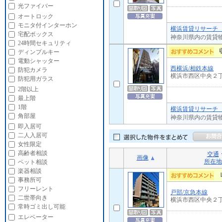
光ファイバー
オートロック
モニタ付インターホン
横浜賃貸リサーチ 
宅配ボックス
神奈川県内の賃貸
24時間セキュリティ
ディンプルキー
電動シャッター
西横浜/相鉄本線
防犯カメラ
横浜市西区中央２
防犯用ガラス
2階以上
最上階
1階
横浜賃貸リサーチ 
角部屋
神奈川県内の賃貸
即入居可
二人入居可
女性限定
高齢者相談
交通
画像
所在地
ペット相談
楽器相談
事務所可
フリーレント
戸部/京急本線
二世帯向き
横浜市西区中央２
常時ゴミ出し可能
エレベーター