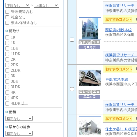
～
横浜賃貸リサーチ 
神奈川県内の賃貸
管理費等含む
礼金なし
敷金/保証金なし
西横浜/相鉄本線
横浜市西区久保町
1R
1K
1DK
1LDK
横浜賃貸リサーチ 
2K
神奈川県内の賃貸
2DK
2LDK
3K
戸部/京急本線
3DK
横浜市西区中央２
3LDK
4K
4DK
4LDK以上
横浜賃貸リサーチ 
神奈川県内の賃貸
保土ケ谷/ＪＲ横須
横浜市西区東久保