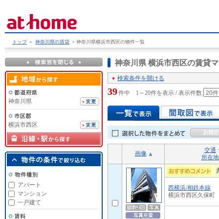
トップ
＞
神奈川県の賃貸
＞
神奈川県横浜市西区の物件一覧
神奈川県 横浜市西区の賃貸
検索条件を開ける
39
件中 1～20件を表示 / 表示件数
神奈川県
横浜市西区
交通
画像
所在地
アパート
西横浜/相鉄本線
マンション
横浜市西区久保町
一戸建て