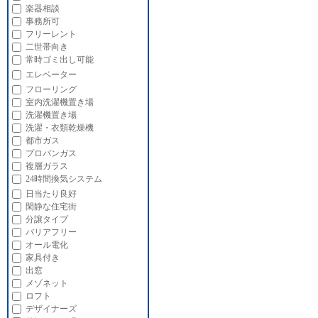
楽器相談
事務所可
フリーレント
二世帯向き
常時ゴミ出し可能
エレベーター
フローリング
室内洗濯機置き場
洗濯機置き場
洗濯・衣類乾燥機
都市ガス
プロパンガス
複層ガラス
24時間換気システム
日当たり良好
閑静な住宅街
分譲タイプ
バリアフリー
オール電化
家具付き
出窓
メゾネット
ロフト
デザイナーズ