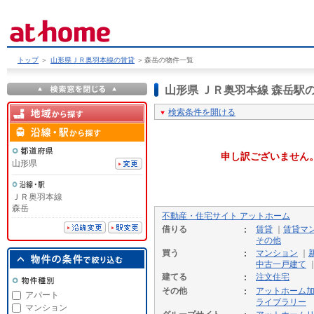
トップ
＞
山形県ＪＲ奥羽本線の賃貸
＞
森岳の物件一覧
山形県 ＪＲ奥羽本線 森岳
検索条件を開ける
申し訳ございません
山形県
ＪＲ奥羽本線
森岳
不動産・住宅サイト アットホーム
借りる
賃貸
｜
賃貸マ
その他
買う
マンション
｜
中古一戸建て
建てる
注文住宅
その他
アットホーム
アパート
ライブラリー
マンション