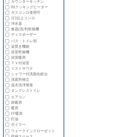
カウンターキッチン
IHクッキングヒーター
ガスコンロ使用可
2口以上コンロ
浄水器
食器(洗浄)乾燥機
ディスポーザー
バス・トイレ別
追焚き機能
浴室乾燥機
浴室暖房
ＴＶ付浴室
ミストサウナ
シャワー付洗面化粧台
洗面所独立
温水洗浄便座
タンクレストイレ
エアコン
床暖房
暖房
FF暖房
灯油
ボイラー
ウォークインクローゼット
収納スペース