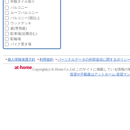
外観タイル張り
バルコニー
ルーフバルコニー
バルコニー2面以上
ウッドデッキ
庭(専用庭)
駐車場(近隣含む)
駐輪場
バイク置き場
個人情報保護方針
利用規約
パーソナルデータの外部送信に関するポリシ
Copyright(c) At Home Co.,Ltd.
このサイトに掲載している情報の
賃貸や不動産はアットホーム-賃貸マ