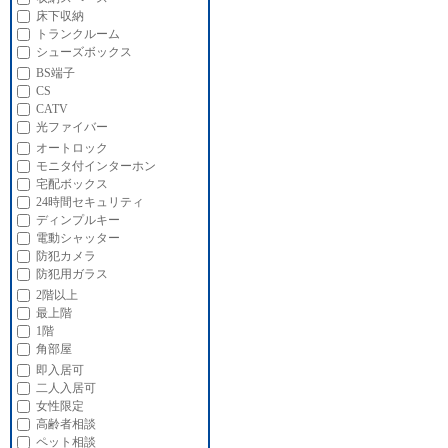
床下収納
トランクルーム
シューズボックス
BS端子
CS
CATV
光ファイバー
オートロック
モニタ付インターホン
宅配ボックス
24時間セキュリティ
ディンプルキー
電動シャッター
防犯カメラ
防犯用ガラス
2階以上
最上階
1階
角部屋
即入居可
二人入居可
女性限定
高齢者相談
ペット相談