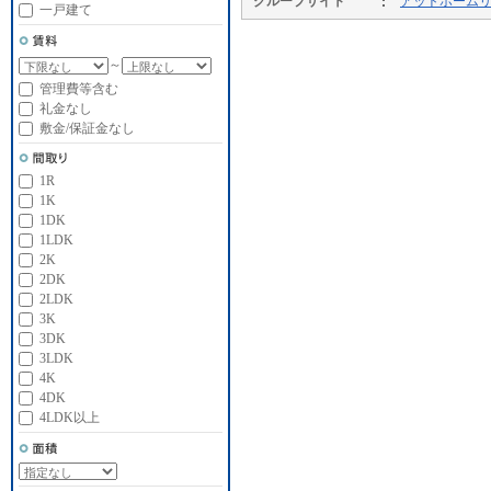
グループサイト
アットホーム
一戸建て
～
管理費等含む
礼金なし
敷金/保証金なし
1R
1K
1DK
1LDK
2K
2DK
2LDK
3K
3DK
3LDK
4K
4DK
4LDK以上