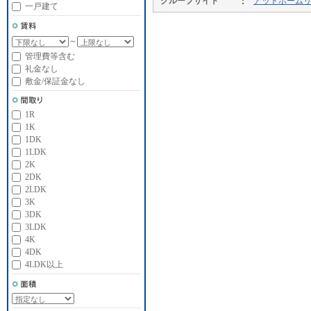
グループサイト
アットホーム
一戸建て
～
管理費等含む
礼金なし
敷金/保証金なし
1R
1K
1DK
1LDK
2K
2DK
2LDK
3K
3DK
3LDK
4K
4DK
4LDK以上