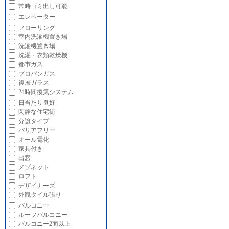
常時ゴミ出し可能
エレベーター
フローリング
室内洗濯機置き場
洗濯機置き場
洗濯・衣類乾燥機
都市ガス
プロパンガス
複層ガラス
24時間換気システム
日当たり良好
閑静な住宅街
分譲タイプ
バリアフリー
オール電化
家具付き
出窓
メゾネット
ロフト
デザイナーズ
外観タイル張り
バルコニー
ルーフバルコニー
バルコニー2面以上