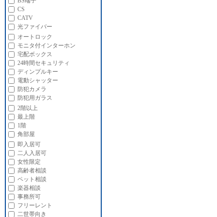
BS端子
CS
CATV
光ファイバー
オートロック
モニタ付インターホン
宅配ボックス
24時間セキュリティ
ディンプルキー
電動シャッター
防犯カメラ
防犯用ガラス
2階以上
最上階
1階
角部屋
即入居可
二人入居可
女性限定
高齢者相談
ペット相談
楽器相談
事務所可
フリーレント
二世帯向き