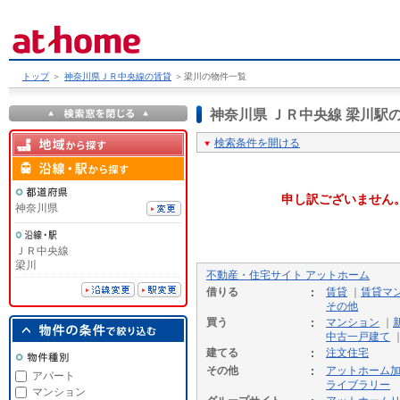
トップ
＞
神奈川県ＪＲ中央線の賃貸
＞
梁川の物件一覧
神奈川県 ＪＲ中央線 梁川
検索条件を開ける
申し訳ございません
神奈川県
ＪＲ中央線
梁川
不動産・住宅サイト アットホーム
借りる
賃貸
｜
賃貸マ
その他
買う
マンション
｜
中古一戸建て
建てる
注文住宅
その他
アットホーム
アパート
ライブラリー
マンション