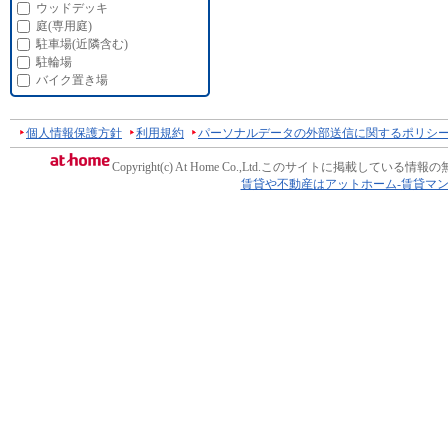
ウッドデッキ
庭(専用庭)
駐車場(近隣含む)
駐輪場
バイク置き場
個人情報保護方針
利用規約
パーソナルデータの外部送信に関するポリシ
Copyright(c) At Home Co.,Ltd.
このサイトに掲載している情報の
賃貸や不動産はアットホーム-賃貸マ