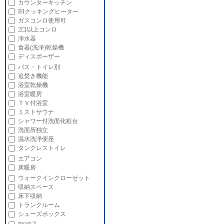
カウンターキッチン
IHクッキングヒーター
ガスコンロ使用可
2口以上コンロ
浄水器
食器(洗浄)乾燥機
ディスポーザー
バス・トイレ別
追焚き機能
浴室乾燥機
浴室暖房
ＴＶ付浴室
ミストサウナ
シャワー付洗面化粧台
洗面所独立
温水洗浄便座
タンクレストイレ
エアコン
床暖房
ウォークインクローゼット
収納スペース
床下収納
トランクルーム
シューズボックス