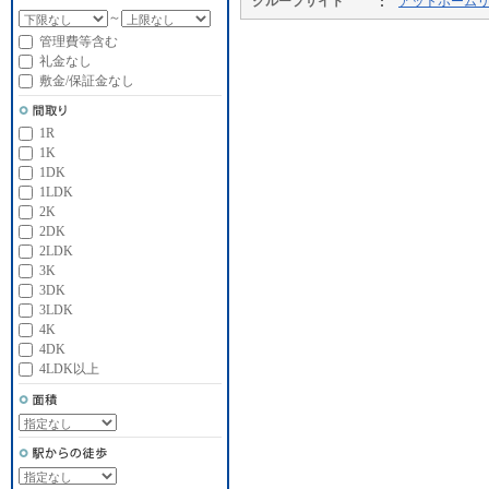
グループサイト
アットホーム
～
管理費等含む
礼金なし
敷金/保証金なし
1R
1K
1DK
1LDK
2K
2DK
2LDK
3K
3DK
3LDK
4K
4DK
4LDK以上