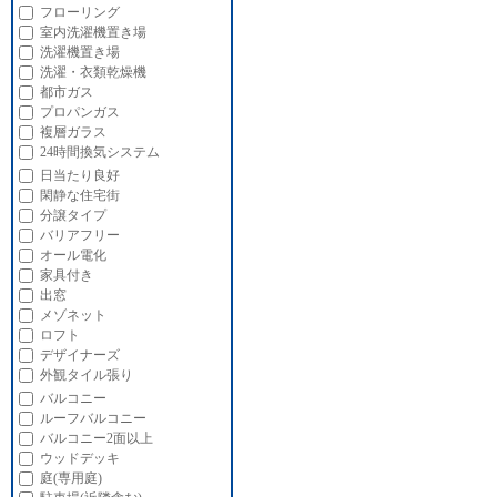
フローリング
室内洗濯機置き場
洗濯機置き場
洗濯・衣類乾燥機
都市ガス
プロパンガス
複層ガラス
24時間換気システム
日当たり良好
閑静な住宅街
分譲タイプ
バリアフリー
オール電化
家具付き
出窓
メゾネット
ロフト
デザイナーズ
外観タイル張り
バルコニー
ルーフバルコニー
バルコニー2面以上
ウッドデッキ
庭(専用庭)