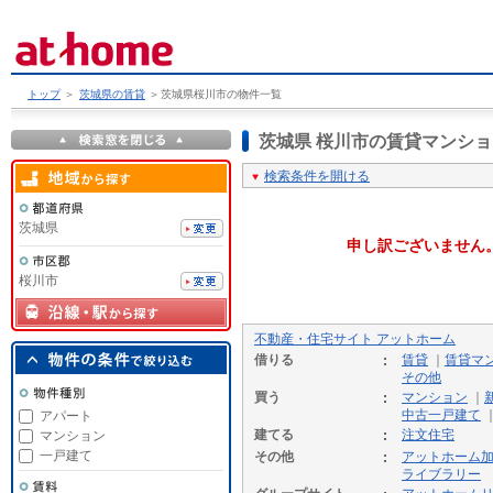
トップ
＞
茨城県の賃貸
＞
茨城県桜川市の物件一覧
茨城県 桜川市の賃貸マンシ
検索条件を開ける
茨城県
申し訳ございません
桜川市
不動産・住宅サイト アットホーム
借りる
賃貸
｜
賃貸マ
その他
買う
マンション
｜
中古一戸建て
アパート
建てる
注文住宅
マンション
一戸建て
その他
アットホーム
ライブラリー