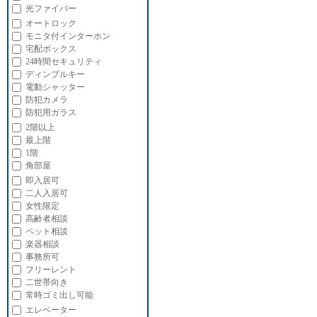
光ファイバー
オートロック
モニタ付インターホン
宅配ボックス
24時間セキュリティ
ディンプルキー
電動シャッター
防犯カメラ
防犯用ガラス
2階以上
最上階
1階
角部屋
即入居可
二人入居可
女性限定
高齢者相談
ペット相談
楽器相談
事務所可
フリーレント
二世帯向き
常時ゴミ出し可能
エレベーター