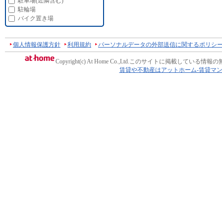
駐車場(近隣含む)
駐輪場
バイク置き場
個人情報保護方針
利用規約
パーソナルデータの外部送信に関するポリシ
Copyright(c) At Home Co.,Ltd.
このサイトに掲載している情報の
賃貸や不動産はアットホーム-賃貸マ