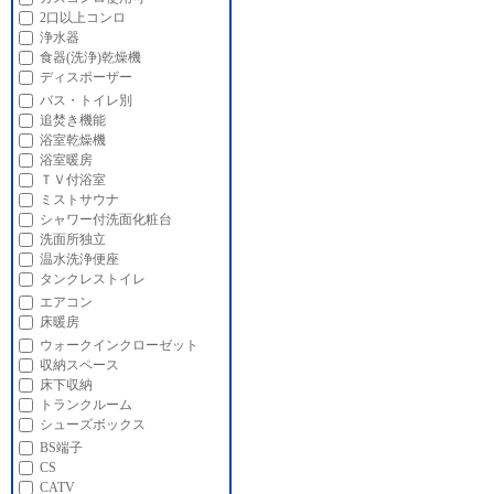
2口以上コンロ
浄水器
食器(洗浄)乾燥機
ディスポーザー
バス・トイレ別
追焚き機能
浴室乾燥機
浴室暖房
ＴＶ付浴室
ミストサウナ
シャワー付洗面化粧台
洗面所独立
温水洗浄便座
タンクレストイレ
エアコン
床暖房
ウォークインクローゼット
収納スペース
床下収納
トランクルーム
シューズボックス
BS端子
CS
CATV