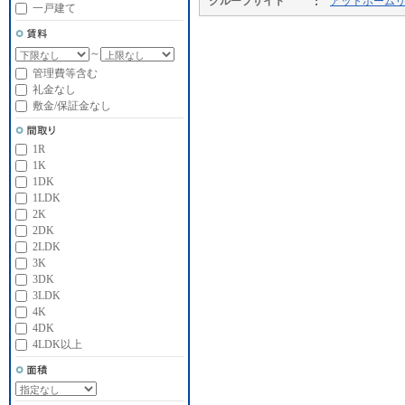
グループサイト
アットホーム
一戸建て
～
管理費等含む
礼金なし
敷金/保証金なし
1R
1K
1DK
1LDK
2K
2DK
2LDK
3K
3DK
3LDK
4K
4DK
4LDK以上