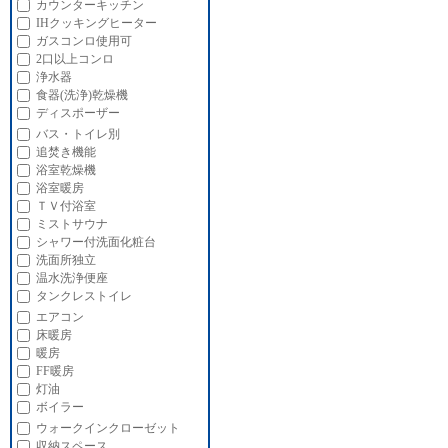
カウンターキッチン
IHクッキングヒーター
ガスコンロ使用可
2口以上コンロ
浄水器
食器(洗浄)乾燥機
ディスポーザー
バス・トイレ別
追焚き機能
浴室乾燥機
浴室暖房
ＴＶ付浴室
ミストサウナ
シャワー付洗面化粧台
洗面所独立
温水洗浄便座
タンクレストイレ
エアコン
床暖房
暖房
FF暖房
灯油
ボイラー
ウォークインクローゼット
収納スペース