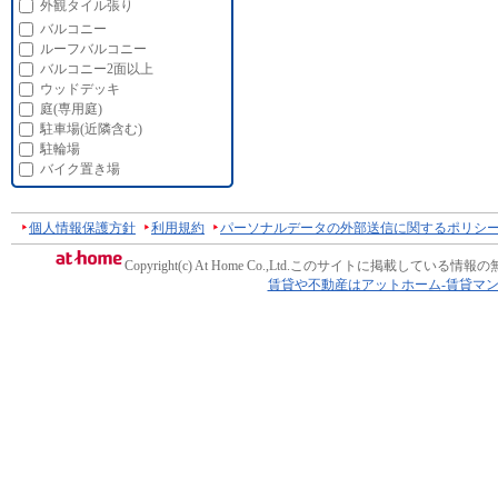
外観タイル張り
バルコニー
ルーフバルコニー
バルコニー2面以上
ウッドデッキ
庭(専用庭)
駐車場(近隣含む)
駐輪場
バイク置き場
個人情報保護方針
利用規約
パーソナルデータの外部送信に関するポリシ
Copyright(c) At Home Co.,Ltd.
このサイトに掲載している情報の
賃貸や不動産はアットホーム-賃貸マ