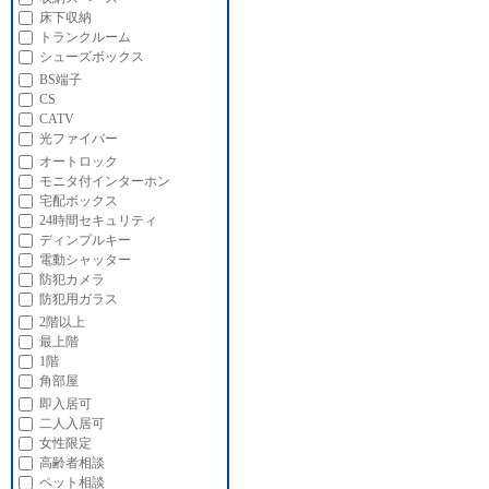
床下収納
トランクルーム
シューズボックス
BS端子
CS
CATV
光ファイバー
オートロック
モニタ付インターホン
宅配ボックス
24時間セキュリティ
ディンプルキー
電動シャッター
防犯カメラ
防犯用ガラス
2階以上
最上階
1階
角部屋
即入居可
二人入居可
女性限定
高齢者相談
ペット相談