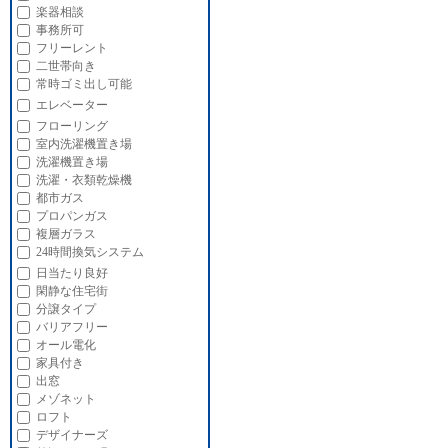
楽器相談
事務所可
フリーレント
二世帯向き
常時ゴミ出し可能
エレベーター
フローリング
室内洗濯機置き場
洗濯機置き場
洗濯・衣類乾燥機
都市ガス
プロパンガス
複層ガラス
24時間換気システム
日当たり良好
閑静な住宅街
分譲タイプ
バリアフリー
オール電化
家具付き
出窓
メゾネット
ロフト
デザイナーズ