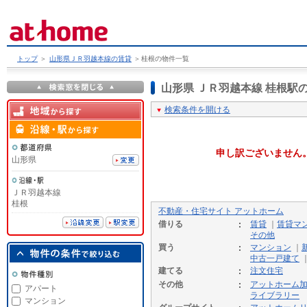
トップ
＞
山形県ＪＲ羽越本線の賃貸
＞
桂根の物件一覧
山形県 ＪＲ羽越本線 桂根
検索条件を開ける
申し訳ございません
山形県
ＪＲ羽越本線
桂根
不動産・住宅サイト アットホーム
借りる
賃貸
｜
賃貸マ
その他
買う
マンション
｜
中古一戸建て
建てる
注文住宅
その他
アットホーム
アパート
ライブラリー
マンション