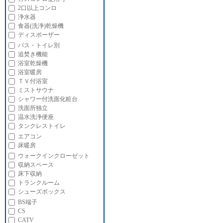
2口以上コンロ
浄水器
食器(洗浄)乾燥機
ディスポーザー
バス・トイレ別
追焚き機能
浴室乾燥機
浴室暖房
ＴＶ付浴室
ミストサウナ
シャワー付洗面化粧台
洗面所独立
温水洗浄便座
タンクレストイレ
エアコン
床暖房
ウォークインクローゼット
収納スペース
床下収納
トランクルーム
シューズボックス
BS端子
CS
CATV