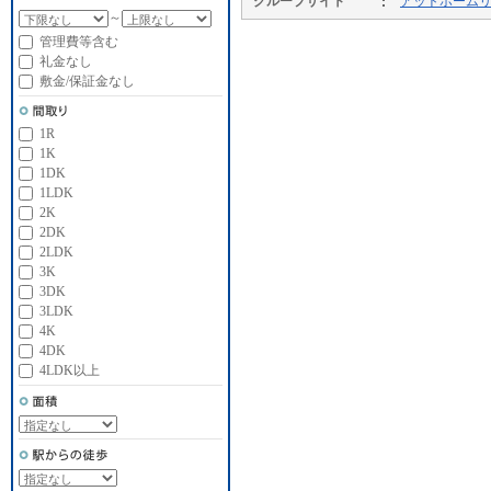
グループサイト
アットホーム
～
管理費等含む
礼金なし
敷金/保証金なし
1R
1K
1DK
1LDK
2K
2DK
2LDK
3K
3DK
3LDK
4K
4DK
4LDK以上