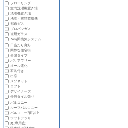
フローリング
室内洗濯機置き場
洗濯機置き場
洗濯・衣類乾燥機
都市ガス
プロパンガス
複層ガラス
24時間換気システム
日当たり良好
閑静な住宅街
分譲タイプ
バリアフリー
オール電化
家具付き
出窓
メゾネット
ロフト
デザイナーズ
外観タイル張り
バルコニー
ルーフバルコニー
バルコニー2面以上
ウッドデッキ
庭(専用庭)