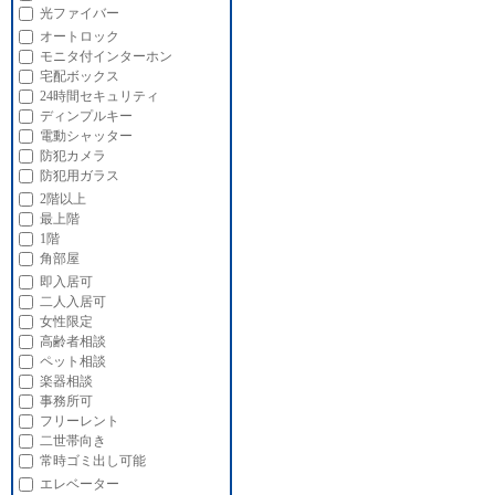
光ファイバー
オートロック
モニタ付インターホン
宅配ボックス
24時間セキュリティ
ディンプルキー
電動シャッター
防犯カメラ
防犯用ガラス
2階以上
最上階
1階
角部屋
即入居可
二人入居可
女性限定
高齢者相談
ペット相談
楽器相談
事務所可
フリーレント
二世帯向き
常時ゴミ出し可能
エレベーター