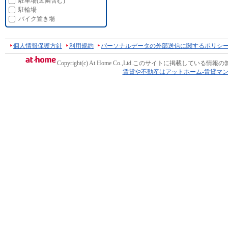
駐車場(近隣含む)
駐輪場
バイク置き場
個人情報保護方針
利用規約
パーソナルデータの外部送信に関するポリシ
Copyright(c) At Home Co.,Ltd.
このサイトに掲載している情報の
賃貸や不動産はアットホーム-賃貸マ