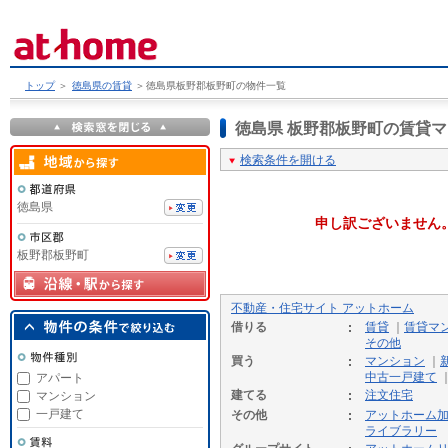
トップ
＞
徳島県の賃貸
＞
徳島県板野郡板野町の物件一覧
徳島県 板野郡板野町の賃貸
検索条件を開ける
徳島県
申し訳ございません
板野郡板野町
不動産・住宅サイト アットホーム
借りる
賃貸
｜
賃貸マ
その他
買う
マンション
｜
中古一戸建て
アパート
建てる
注文住宅
マンション
一戸建て
その他
アットホーム
ライブラリー