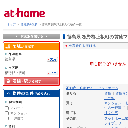
トップ
＞
徳島県の賃貸
＞
徳島県板野郡上板町の物件一覧
徳島県 板野郡上板町の賃貸
検索条件を開ける
徳島県
申し訳ございません
板野郡上板町
不動産・住宅サイト アットホーム
借りる
賃貸
｜
賃貸マ
その他
買う
マンション
｜
中古一戸建て
アパート
建てる
注文住宅
マンション
一戸建て
その他
アットホーム
ライブラリー