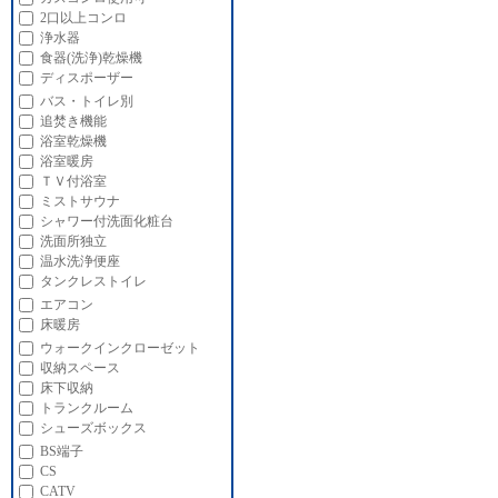
2口以上コンロ
浄水器
食器(洗浄)乾燥機
ディスポーザー
バス・トイレ別
追焚き機能
浴室乾燥機
浴室暖房
ＴＶ付浴室
ミストサウナ
シャワー付洗面化粧台
洗面所独立
温水洗浄便座
タンクレストイレ
エアコン
床暖房
ウォークインクローゼット
収納スペース
床下収納
トランクルーム
シューズボックス
BS端子
CS
CATV