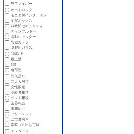
光ファイバー
オートロック
モニタ付インターホン
宅配ボックス
24時間セキュリティ
ディンプルキー
電動シャッター
防犯カメラ
防犯用ガラス
2階以上
最上階
1階
角部屋
即入居可
二人入居可
女性限定
高齢者相談
ペット相談
楽器相談
事務所可
フリーレント
二世帯向き
常時ゴミ出し可能
エレベーター