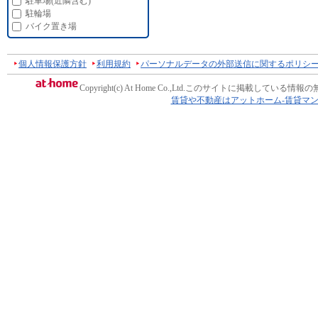
駐車場(近隣含む)
駐輪場
バイク置き場
個人情報保護方針
利用規約
パーソナルデータの外部送信に関するポリシ
Copyright(c) At Home Co.,Ltd.
このサイトに掲載している情報の
賃貸や不動産はアットホーム-賃貸マ