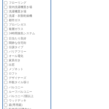
フローリング
室内洗濯機置き場
洗濯機置き場
洗濯・衣類乾燥機
都市ガス
プロパンガス
複層ガラス
24時間換気システム
日当たり良好
閑静な住宅街
分譲タイプ
バリアフリー
オール電化
家具付き
出窓
メゾネット
ロフト
デザイナーズ
外観タイル張り
バルコニー
ルーフバルコニー
バルコニー2面以上
ウッドデッキ
庭(専用庭)