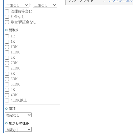
グループサイト
アットホーム
～
管理費等含む
礼金なし
敷金/保証金なし
1R
1K
1DK
1LDK
2K
2DK
2LDK
3K
3DK
3LDK
4K
4DK
4LDK以上