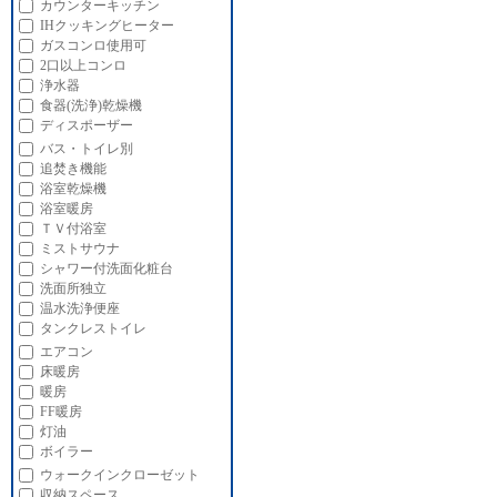
カウンターキッチン
IHクッキングヒーター
ガスコンロ使用可
2口以上コンロ
浄水器
食器(洗浄)乾燥機
ディスポーザー
バス・トイレ別
追焚き機能
浴室乾燥機
浴室暖房
ＴＶ付浴室
ミストサウナ
シャワー付洗面化粧台
洗面所独立
温水洗浄便座
タンクレストイレ
エアコン
床暖房
暖房
FF暖房
灯油
ボイラー
ウォークインクローゼット
収納スペース