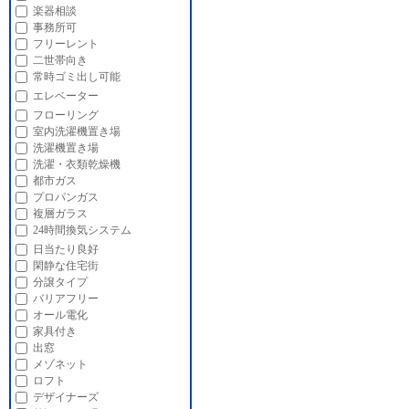
楽器相談
事務所可
フリーレント
二世帯向き
常時ゴミ出し可能
エレベーター
フローリング
室内洗濯機置き場
洗濯機置き場
洗濯・衣類乾燥機
都市ガス
プロパンガス
複層ガラス
24時間換気システム
日当たり良好
閑静な住宅街
分譲タイプ
バリアフリー
オール電化
家具付き
出窓
メゾネット
ロフト
デザイナーズ