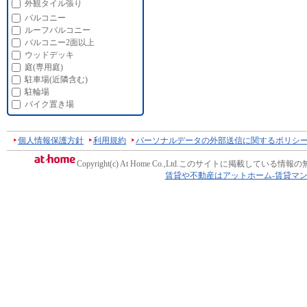
外観タイル張り
バルコニー
ルーフバルコニー
バルコニー2面以上
ウッドデッキ
庭(専用庭)
駐車場(近隣含む)
駐輪場
バイク置き場
個人情報保護方針
利用規約
パーソナルデータの外部送信に関するポリシ
Copyright(c) At Home Co.,Ltd.
このサイトに掲載している情報の
賃貸や不動産はアットホーム-賃貸マ