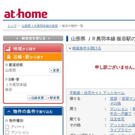
トップ
＞
山形県ＪＲ奥羽本線の賃貸
＞
板谷の物件一覧
山形県 ＪＲ奥羽本線 板谷
検索条件を開ける
申し訳ございません
山形県
ＪＲ奥羽本線
板谷
不動産・住宅サイト アットホーム
借りる
賃貸
｜
賃貸マ
その他
買う
マンション
｜
中古一戸建て
建てる
注文住宅
その他
アットホーム
アパート
ライブラリー
マンション