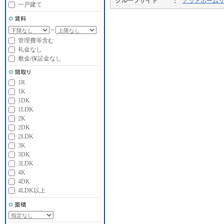
グループサイト
アットホーム
一戸建て
～
管理費等含む
礼金なし
敷金/保証金なし
1R
1K
1DK
1LDK
2K
2DK
2LDK
3K
3DK
3LDK
4K
4DK
4LDK以上