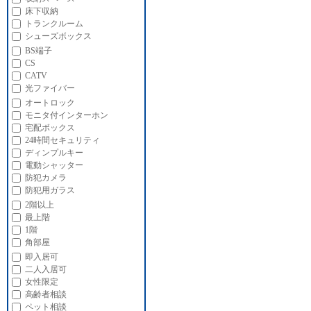
床下収納
トランクルーム
シューズボックス
BS端子
CS
CATV
光ファイバー
オートロック
モニタ付インターホン
宅配ボックス
24時間セキュリティ
ディンプルキー
電動シャッター
防犯カメラ
防犯用ガラス
2階以上
最上階
1階
角部屋
即入居可
二人入居可
女性限定
高齢者相談
ペット相談