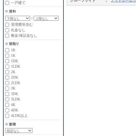
グループサイト
アットホーム
一戸建て
～
管理費等含む
礼金なし
敷金/保証金なし
1R
1K
1DK
1LDK
2K
2DK
2LDK
3K
3DK
3LDK
4K
4DK
4LDK以上