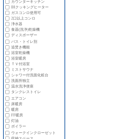
カウンターキッチン
IHクッキングヒーター
ガスコンロ使用可
2口以上コンロ
浄水器
食器(洗浄)乾燥機
ディスポーザー
バス・トイレ別
追焚き機能
浴室乾燥機
浴室暖房
ＴＶ付浴室
ミストサウナ
シャワー付洗面化粧台
洗面所独立
温水洗浄便座
タンクレストイレ
エアコン
床暖房
暖房
FF暖房
灯油
ボイラー
ウォークインクローゼット
収納スペース