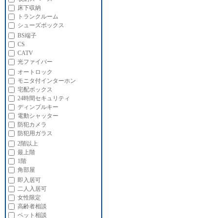
床下収納
トランクルーム
シューズボックス
BS端子
CS
CATV
光ファイバー
オートロック
モニタ付インターホン
宅配ボックス
24時間セキュリティ
ディンプルキー
電動シャッター
防犯カメラ
防犯用ガラス
2階以上
最上階
1階
角部屋
即入居可
二人入居可
女性限定
高齢者相談
ペット相談