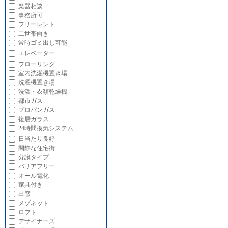
楽器相談
事務所可
フリーレント
二世帯向き
常時ゴミ出し可能
エレベーター
フローリング
室内洗濯機置き場
洗濯機置き場
洗濯・衣類乾燥機
都市ガス
プロパンガス
複層ガラス
24時間換気システム
日当たり良好
閑静な住宅街
分譲タイプ
バリアフリー
オール電化
家具付き
出窓
メゾネット
ロフト
デザイナーズ