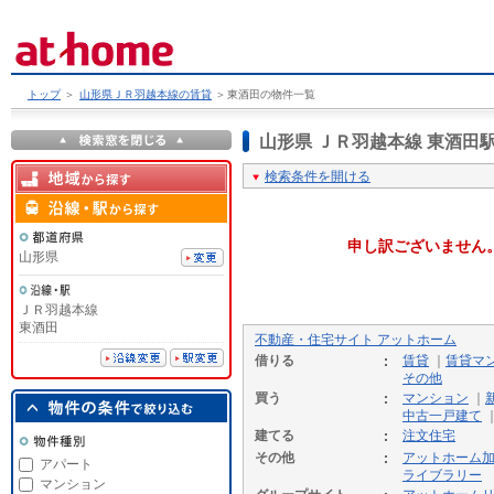
トップ
＞
山形県ＪＲ羽越本線の賃貸
＞
東酒田の物件一覧
山形県 ＪＲ羽越本線 東酒
検索条件を開ける
申し訳ございません
山形県
ＪＲ羽越本線
東酒田
不動産・住宅サイト アットホーム
借りる
賃貸
｜
賃貸マ
その他
買う
マンション
｜
中古一戸建て
建てる
注文住宅
その他
アットホーム
アパート
ライブラリー
マンション