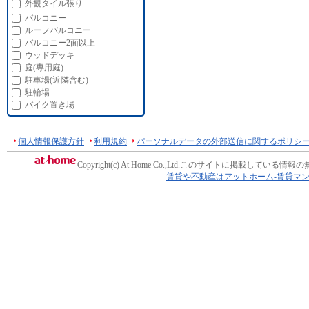
外観タイル張り
バルコニー
ルーフバルコニー
バルコニー2面以上
ウッドデッキ
庭(専用庭)
駐車場(近隣含む)
駐輪場
バイク置き場
個人情報保護方針
利用規約
パーソナルデータの外部送信に関するポリシ
Copyright(c) At Home Co.,Ltd.
このサイトに掲載している情報の
賃貸や不動産はアットホーム-賃貸マ