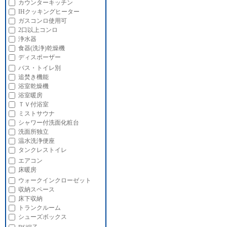
カウンターキッチン
IHクッキングヒーター
ガスコンロ使用可
2口以上コンロ
浄水器
食器(洗浄)乾燥機
ディスポーザー
バス・トイレ別
追焚き機能
浴室乾燥機
浴室暖房
ＴＶ付浴室
ミストサウナ
シャワー付洗面化粧台
洗面所独立
温水洗浄便座
タンクレストイレ
エアコン
床暖房
ウォークインクローゼット
収納スペース
床下収納
トランクルーム
シューズボックス