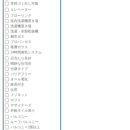
常時ゴミ出し可能
エレベーター
フローリング
室内洗濯機置き場
洗濯機置き場
洗濯・衣類乾燥機
都市ガス
プロパンガス
複層ガラス
24時間換気システム
日当たり良好
閑静な住宅街
分譲タイプ
バリアフリー
オール電化
家具付き
出窓
メゾネット
ロフト
デザイナーズ
外観タイル張り
バルコニー
ルーフバルコニー
バルコニー2面以上