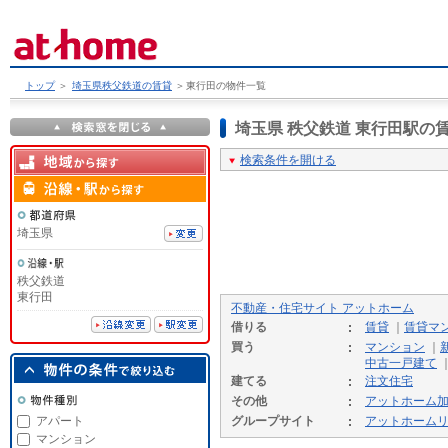
トップ
＞
埼玉県秩父鉄道の賃貸
＞
東行田の物件一覧
埼玉県 秩父鉄道 東行田駅
検索条件を開ける
埼玉県
秩父鉄道
東行田
不動産・住宅サイト アットホーム
借りる
賃貸
｜
賃貸マ
買う
マンション
｜
中古一戸建て
建てる
注文住宅
その他
アットホーム
アパート
グループサイト
アットホーム
マンション