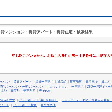
の賃貸マンション・賃貸アパート・賃貸住宅
：検索結果
申し訳ございません。お探しの条件に該当する物件は、現在の
ンション
｜
賃貸アパート
｜
賃貸一戸建て
｜
貸店舗
｜
貸事務所
｜
貸駐車場
｜
貸土地
新築マンション・分譲マンション
｜
中古マンション
｜
一戸建て
｜
新築一戸建て・分
｜
土地
｜
売店舗
｜
売事務所
｜
売その他
加盟店を探す
｜
アットホーム引越し見積もり
｜
アットホーム不動産一括査定依頼サ
リゾート
｜
アットホーム投資
｜
官公庁物件