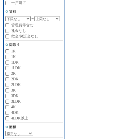
一戸建て
～
管理費等含む
礼金なし
敷金/保証金なし
1R
1K
1DK
1LDK
2K
2DK
2LDK
3K
3DK
3LDK
4K
4DK
4LDK以上