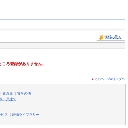
ところ登録がありません。
｜
貸倉庫
｜
貸その他
譲一戸建て
ービス
｜
建物ライブラリー