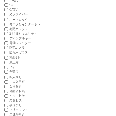
BS端子
CS
CATV
光ファイバー
オートロック
モニタ付インターホン
宅配ボックス
24時間セキュリティ
ディンプルキー
電動シャッター
防犯カメラ
防犯用ガラス
2階以上
最上階
1階
角部屋
即入居可
二人入居可
女性限定
高齢者相談
ペット相談
楽器相談
事務所可
フリーレント
二世帯向き