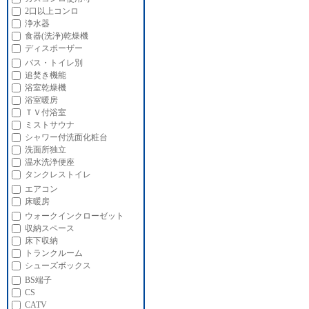
2口以上コンロ
浄水器
食器(洗浄)乾燥機
ディスポーザー
バス・トイレ別
追焚き機能
浴室乾燥機
浴室暖房
ＴＶ付浴室
ミストサウナ
シャワー付洗面化粧台
洗面所独立
温水洗浄便座
タンクレストイレ
エアコン
床暖房
ウォークインクローゼット
収納スペース
床下収納
トランクルーム
シューズボックス
BS端子
CS
CATV