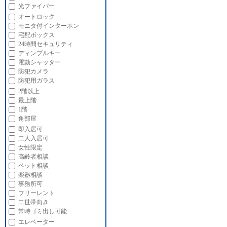
光ファイバー
オートロック
モニタ付インターホン
宅配ボックス
24時間セキュリティ
ディンプルキー
電動シャッター
防犯カメラ
防犯用ガラス
2階以上
最上階
1階
角部屋
即入居可
二人入居可
女性限定
高齢者相談
ペット相談
楽器相談
事務所可
フリーレント
二世帯向き
常時ゴミ出し可能
エレベーター