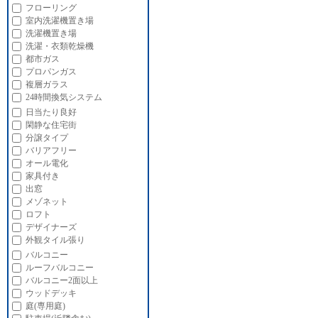
フローリング
室内洗濯機置き場
洗濯機置き場
洗濯・衣類乾燥機
都市ガス
プロパンガス
複層ガラス
24時間換気システム
日当たり良好
閑静な住宅街
分譲タイプ
バリアフリー
オール電化
家具付き
出窓
メゾネット
ロフト
デザイナーズ
外観タイル張り
バルコニー
ルーフバルコニー
バルコニー2面以上
ウッドデッキ
庭(専用庭)