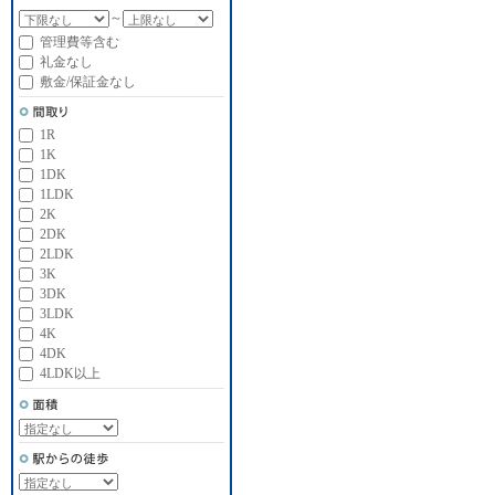
～
管理費等含む
礼金なし
敷金/保証金なし
1R
1K
1DK
1LDK
2K
2DK
2LDK
3K
3DK
3LDK
4K
4DK
4LDK以上