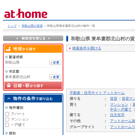
トップ
＞
和歌山県の賃貸
＞
和歌山県東牟婁郡北山村の物件一覧
和歌山県 東牟婁郡北山村の
検索条件を開ける
和歌山県
東牟婁郡北山村
不動産・住宅サイト アットホーム
借りる
賃貸
｜
賃貸マ
買う
マンション
｜
中古一戸建て
アパート
建てる
注文住宅
マンション
その他
アットホーム
一戸建て
グループサイト
アットホーム