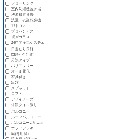
フローリング
室内洗濯機置き場
洗濯機置き場
洗濯・衣類乾燥機
都市ガス
プロパンガス
複層ガラス
24時間換気システム
日当たり良好
閑静な住宅街
分譲タイプ
バリアフリー
オール電化
家具付き
出窓
メゾネット
ロフト
デザイナーズ
外観タイル張り
バルコニー
ルーフバルコニー
バルコニー2面以上
ウッドデッキ
庭(専用庭)