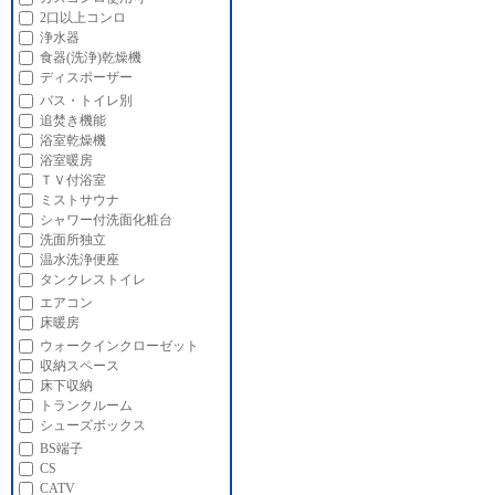
2口以上コンロ
浄水器
食器(洗浄)乾燥機
ディスポーザー
バス・トイレ別
追焚き機能
浴室乾燥機
浴室暖房
ＴＶ付浴室
ミストサウナ
シャワー付洗面化粧台
洗面所独立
温水洗浄便座
タンクレストイレ
エアコン
床暖房
ウォークインクローゼット
収納スペース
床下収納
トランクルーム
シューズボックス
BS端子
CS
CATV