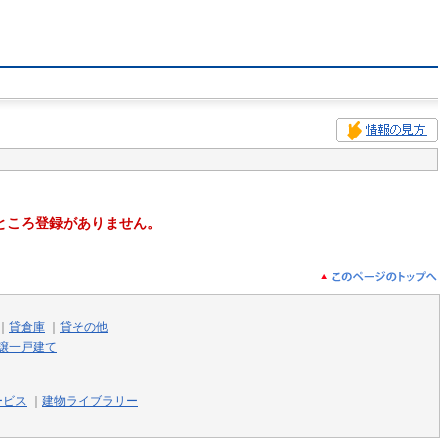
ところ登録がありません。
｜
貸倉庫
｜
貸その他
譲一戸建て
ービス
｜
建物ライブラリー