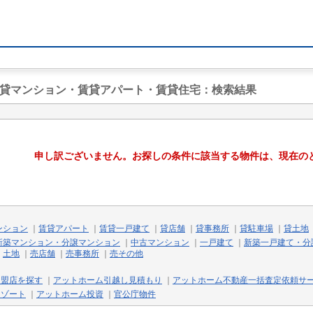
賃貸マンション・賃貸アパート・賃貸住宅
：検索結果
申し訳ございません。お探しの条件に該当する物件は、現在の
ンション
｜
賃貸アパート
｜
賃貸一戸建て
｜
貸店舗
｜
貸事務所
｜
貸駐車場
｜
貸土地
新築マンション・分譲マンション
｜
中古マンション
｜
一戸建て
｜
新築一戸建て・分
｜
土地
｜
売店舗
｜
売事務所
｜
売その他
加盟店を探す
｜
アットホーム引越し見積もり
｜
アットホーム不動産一括査定依頼サ
リゾート
｜
アットホーム投資
｜
官公庁物件