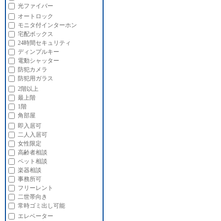
光ファイバー
オートロック
モニタ付インターホン
宅配ボックス
24時間セキュリティ
ディンプルキー
電動シャッター
防犯カメラ
防犯用ガラス
2階以上
最上階
1階
角部屋
即入居可
二人入居可
女性限定
高齢者相談
ペット相談
楽器相談
事務所可
フリーレント
二世帯向き
常時ゴミ出し可能
エレベーター