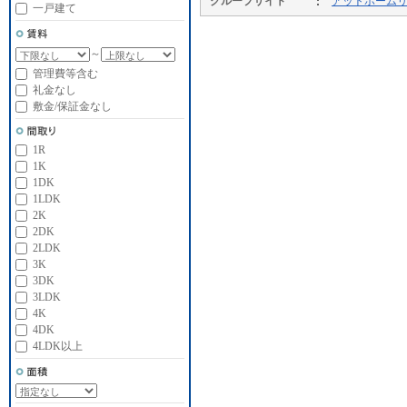
グループサイト
アットホーム
一戸建て
～
管理費等含む
礼金なし
敷金/保証金なし
1R
1K
1DK
1LDK
2K
2DK
2LDK
3K
3DK
3LDK
4K
4DK
4LDK以上