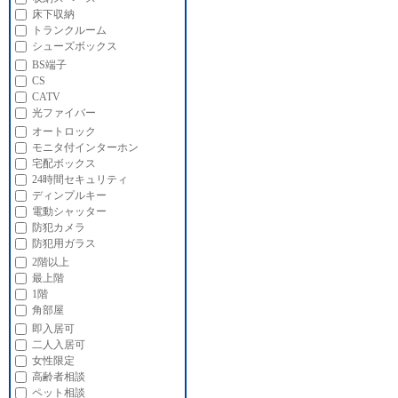
床下収納
トランクルーム
シューズボックス
BS端子
CS
CATV
光ファイバー
オートロック
モニタ付インターホン
宅配ボックス
24時間セキュリティ
ディンプルキー
電動シャッター
防犯カメラ
防犯用ガラス
2階以上
最上階
1階
角部屋
即入居可
二人入居可
女性限定
高齢者相談
ペット相談