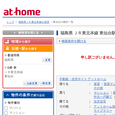
トップ
＞
福島県ＪＲ東北本線の賃貸
＞
東仙台の物件一覧
福島県 ＪＲ東北本線 東仙
検索条件を開ける
申し訳ございません
福島県
ＪＲ東北本線
東仙台
不動産・住宅サイト アットホーム
借りる
賃貸
｜
賃貸マ
その他
買う
マンション
｜
中古一戸建て
建てる
注文住宅
その他
アットホーム
アパート
ライブラリー
マンション