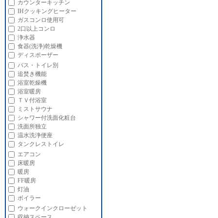
カウンターキッチン
IHクッキングヒーター
ガスコンロ使用可
2口以上コンロ
浄水器
食器(洗浄)乾燥機
ディスポーザー
バス・トイレ別
追焚き機能
浴室乾燥機
浴室暖房
ＴＶ付浴室
ミストサウナ
シャワー付洗面化粧台
洗面所独立
温水洗浄便座
タンクレストイレ
エアコン
床暖房
暖房
FF暖房
灯油
ボイラー
ウォークインクローゼット
収納スペース