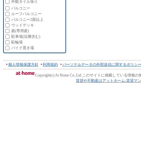
外観タイル張り
バルコニー
ルーフバルコニー
バルコニー2面以上
ウッドデッキ
庭(専用庭)
駐車場(近隣含む)
駐輪場
バイク置き場
個人情報保護方針
利用規約
パーソナルデータの外部送信に関するポリシ
Copyright(c) At Home Co.,Ltd.
このサイトに掲載している情報の
賃貸や不動産はアットホーム-賃貸マ