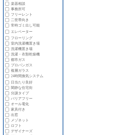
楽器相談
事務所可
フリーレント
二世帯向き
常時ゴミ出し可能
エレベーター
フローリング
室内洗濯機置き場
洗濯機置き場
洗濯・衣類乾燥機
都市ガス
プロパンガス
複層ガラス
24時間換気システム
日当たり良好
閑静な住宅街
分譲タイプ
バリアフリー
オール電化
家具付き
出窓
メゾネット
ロフト
デザイナーズ