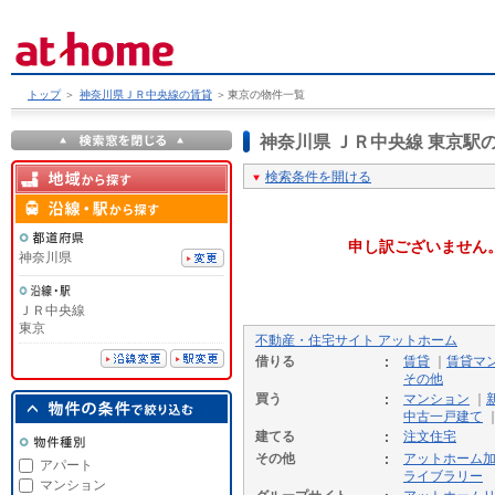
トップ
＞
神奈川県ＪＲ中央線の賃貸
＞
東京の物件一覧
神奈川県 ＪＲ中央線 東京
検索条件を開ける
申し訳ございません
神奈川県
ＪＲ中央線
東京
不動産・住宅サイト アットホーム
借りる
賃貸
｜
賃貸マ
その他
買う
マンション
｜
中古一戸建て
建てる
注文住宅
その他
アットホーム
アパート
ライブラリー
マンション