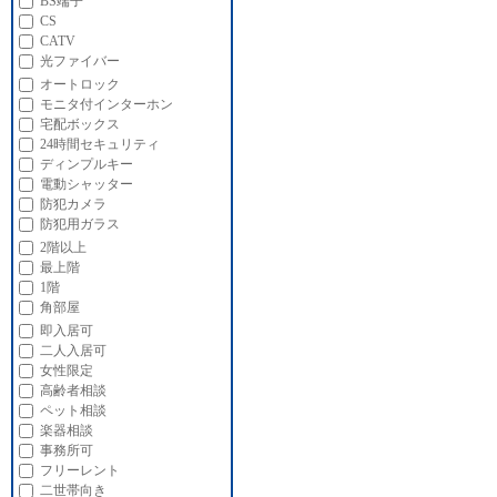
BS端子
CS
CATV
光ファイバー
オートロック
モニタ付インターホン
宅配ボックス
24時間セキュリティ
ディンプルキー
電動シャッター
防犯カメラ
防犯用ガラス
2階以上
最上階
1階
角部屋
即入居可
二人入居可
女性限定
高齢者相談
ペット相談
楽器相談
事務所可
フリーレント
二世帯向き