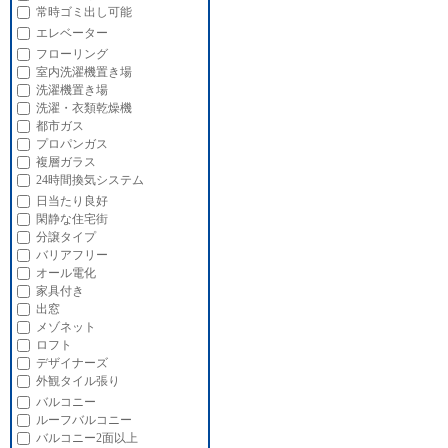
常時ゴミ出し可能
エレベーター
フローリング
室内洗濯機置き場
洗濯機置き場
洗濯・衣類乾燥機
都市ガス
プロパンガス
複層ガラス
24時間換気システム
日当たり良好
閑静な住宅街
分譲タイプ
バリアフリー
オール電化
家具付き
出窓
メゾネット
ロフト
デザイナーズ
外観タイル張り
バルコニー
ルーフバルコニー
バルコニー2面以上