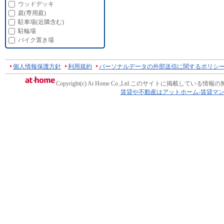
ウッドデッキ
庭(専用庭)
駐車場(近隣含む)
駐輪場
バイク置き場
個人情報保護方針
利用規約
パーソナルデータの外部送信に関するポリシ
Copyright(c) At Home Co.,Ltd.
このサイトに掲載している情報の
賃貸や不動産はアットホーム-賃貸マ