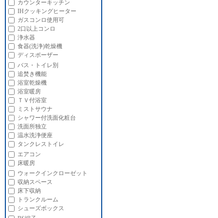
カウンターキッチン
IHクッキングヒーター
ガスコンロ使用可
2口以上コンロ
浄水器
食器(洗浄)乾燥機
ディスポーザー
バス・トイレ別
追焚き機能
浴室乾燥機
浴室暖房
ＴＶ付浴室
ミストサウナ
シャワー付洗面化粧台
洗面所独立
温水洗浄便座
タンクレストイレ
エアコン
床暖房
ウォークインクローゼット
収納スペース
床下収納
トランクルーム
シューズボックス