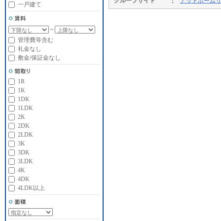
グループサイト
アットホーム
一戸建て
～
管理費等含む
礼金なし
敷金/保証金なし
1R
1K
1DK
1LDK
2K
2DK
2LDK
3K
3DK
3LDK
4K
4DK
4LDK以上