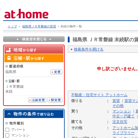
トップ
＞
福島県ＪＲ常磐線の賃貸
＞
末続の物件一覧
福島県 ＪＲ常磐線 末続駅
検索条件を開ける
申し訳ございません
福島県
ＪＲ常磐線
末続
不動産・住宅サイト アットホーム
借りる
賃貸
｜
賃貸マ
その他
買う
マンション
｜
中古一戸建て
建てる
注文住宅
その他
アットホーム
アパート
ライブラリー
マンション