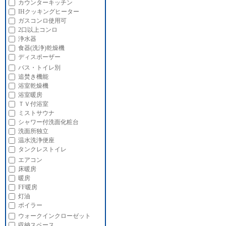
カウンターキッチン
IHクッキングヒーター
ガスコンロ使用可
2口以上コンロ
浄水器
食器(洗浄)乾燥機
ディスポーザー
バス・トイレ別
追焚き機能
浴室乾燥機
浴室暖房
ＴＶ付浴室
ミストサウナ
シャワー付洗面化粧台
洗面所独立
温水洗浄便座
タンクレストイレ
エアコン
床暖房
暖房
FF暖房
灯油
ボイラー
ウォークインクローゼット
収納スペース