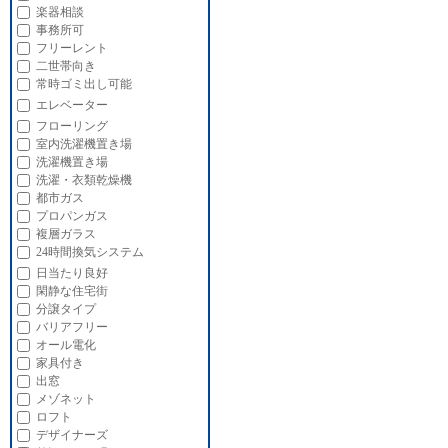
楽器相談
事務所可
フリーレント
二世帯向き
常時ゴミ出し可能
エレベーター
フローリング
室内洗濯機置き場
洗濯機置き場
洗濯・衣類乾燥機
都市ガス
プロパンガス
複層ガラス
24時間換気システム
日当たり良好
閑静な住宅街
分譲タイプ
バリアフリー
オール電化
家具付き
出窓
メゾネット
ロフト
デザイナーズ