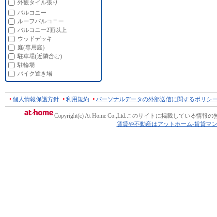
外観タイル張り
バルコニー
ルーフバルコニー
バルコニー2面以上
ウッドデッキ
庭(専用庭)
駐車場(近隣含む)
駐輪場
バイク置き場
個人情報保護方針
利用規約
パーソナルデータの外部送信に関するポリシ
Copyright(c) At Home Co.,Ltd.
このサイトに掲載している情報の
賃貸や不動産はアットホーム-賃貸マ