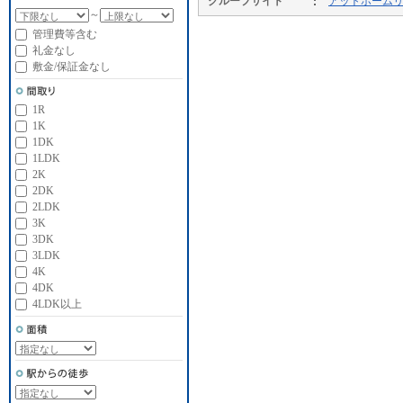
グループサイト
アットホーム
～
管理費等含む
礼金なし
敷金/保証金なし
1R
1K
1DK
1LDK
2K
2DK
2LDK
3K
3DK
3LDK
4K
4DK
4LDK以上