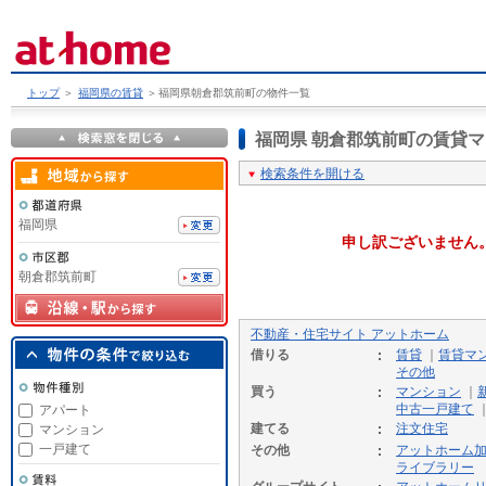
トップ
＞
福岡県の賃貸
＞
福岡県朝倉郡筑前町の物件一覧
福岡県 朝倉郡筑前町の賃貸
検索条件を開ける
福岡県
申し訳ございません
朝倉郡筑前町
不動産・住宅サイト アットホーム
借りる
賃貸
｜
賃貸マ
その他
買う
マンション
｜
中古一戸建て
アパート
建てる
注文住宅
マンション
一戸建て
その他
アットホーム
ライブラリー