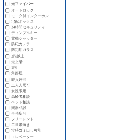
光ファイバー
オートロック
モニタ付インターホン
宅配ボックス
24時間セキュリティ
ディンプルキー
電動シャッター
防犯カメラ
防犯用ガラス
2階以上
最上階
1階
角部屋
即入居可
二人入居可
女性限定
高齢者相談
ペット相談
楽器相談
事務所可
フリーレント
二世帯向き
常時ゴミ出し可能
エレベーター