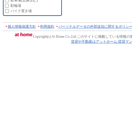
駐車場(近隣含む)
駐輪場
バイク置き場
個人情報保護方針
利用規約
パーソナルデータの外部送信に関するポリシ
Copyright(c) At Home Co.,Ltd.
このサイトに掲載している情報の
賃貸や不動産はアットホーム-賃貸マ