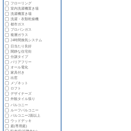
フローリング
室内洗濯機置き場
洗濯機置き場
洗濯・衣類乾燥機
都市ガス
プロパンガス
複層ガラス
24時間換気システム
日当たり良好
閑静な住宅街
分譲タイプ
バリアフリー
オール電化
家具付き
出窓
メゾネット
ロフト
デザイナーズ
外観タイル張り
バルコニー
ルーフバルコニー
バルコニー2面以上
ウッドデッキ
庭(専用庭)