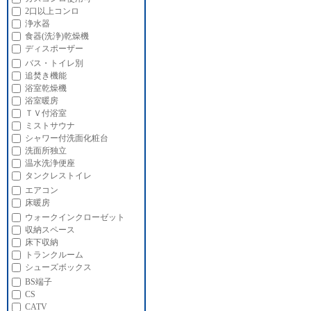
2口以上コンロ
浄水器
食器(洗浄)乾燥機
ディスポーザー
バス・トイレ別
追焚き機能
浴室乾燥機
浴室暖房
ＴＶ付浴室
ミストサウナ
シャワー付洗面化粧台
洗面所独立
温水洗浄便座
タンクレストイレ
エアコン
床暖房
ウォークインクローゼット
収納スペース
床下収納
トランクルーム
シューズボックス
BS端子
CS
CATV