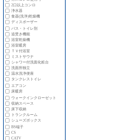
2口以上コンロ
浄水器
食器(洗浄)乾燥機
ディスポーザー
バス・トイレ別
追焚き機能
浴室乾燥機
浴室暖房
ＴＶ付浴室
ミストサウナ
シャワー付洗面化粧台
洗面所独立
温水洗浄便座
タンクレストイレ
エアコン
床暖房
ウォークインクローゼット
収納スペース
床下収納
トランクルーム
シューズボックス
BS端子
CS
CATV