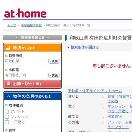
トップ
＞
和歌山県の賃貸
＞
和歌山県有田郡広川町の物件一覧
和歌山県 有田郡広川町の賃
検索条件を開ける
和歌山県
申し訳ございません
有田郡広川町
不動産・住宅サイト アットホーム
借りる
賃貸
｜
賃貸マ
その他
買う
マンション
｜
中古一戸建て
アパート
建てる
注文住宅
マンション
一戸建て
その他
アットホーム
ライブラリー