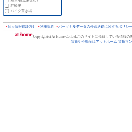
駐車場(近隣含む)
駐輪場
バイク置き場
個人情報保護方針
利用規約
パーソナルデータの外部送信に関するポリシ
Copyright(c) At Home Co.,Ltd.
このサイトに掲載している情報の
賃貸や不動産はアットホーム-賃貸マ