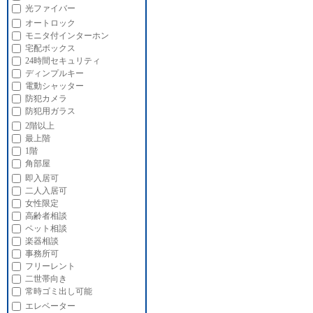
光ファイバー
オートロック
モニタ付インターホン
宅配ボックス
24時間セキュリティ
ディンプルキー
電動シャッター
防犯カメラ
防犯用ガラス
2階以上
最上階
1階
角部屋
即入居可
二人入居可
女性限定
高齢者相談
ペット相談
楽器相談
事務所可
フリーレント
二世帯向き
常時ゴミ出し可能
エレベーター