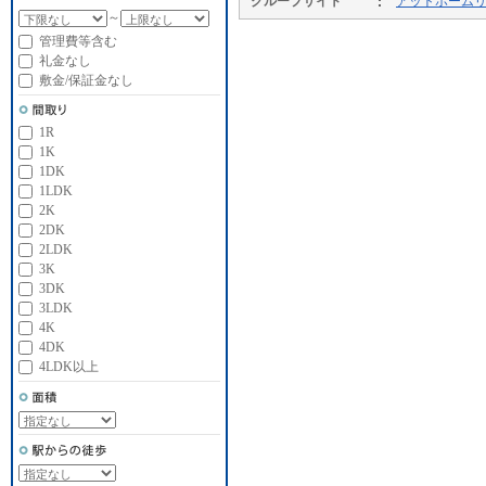
グループサイト
アットホーム
～
管理費等含む
礼金なし
敷金/保証金なし
1R
1K
1DK
1LDK
2K
2DK
2LDK
3K
3DK
3LDK
4K
4DK
4LDK以上