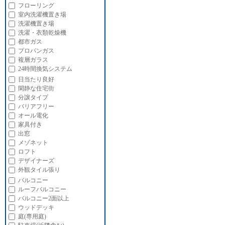
フローリング
室内洗濯機置き場
洗濯機置き場
洗濯・衣類乾燥機
都市ガス
プロパンガス
複層ガラス
24時間換気システム
日当たり良好
閑静な住宅街
分譲タイプ
バリアフリー
オール電化
家具付き
出窓
メゾネット
ロフト
デザイナーズ
外観タイル張り
バルコニー
ルーフバルコニー
バルコニー2面以上
ウッドデッキ
庭(専用庭)