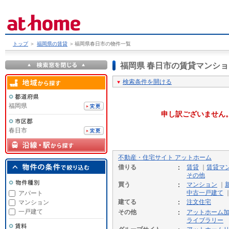
トップ
＞
福岡県の賃貸
＞
福岡県春日市の物件一覧
福岡県 春日市の賃貸マンシ
検索条件を開ける
福岡県
申し訳ございません
春日市
不動産・住宅サイト アットホーム
借りる
賃貸
｜
賃貸マ
その他
買う
マンション
｜
中古一戸建て
アパート
建てる
注文住宅
マンション
一戸建て
その他
アットホーム
ライブラリー