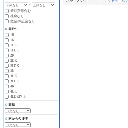
グループサイト
アットホーム
～
管理費等含む
礼金なし
敷金/保証金なし
1R
1K
1DK
1LDK
2K
2DK
2LDK
3K
3DK
3LDK
4K
4DK
4LDK以上