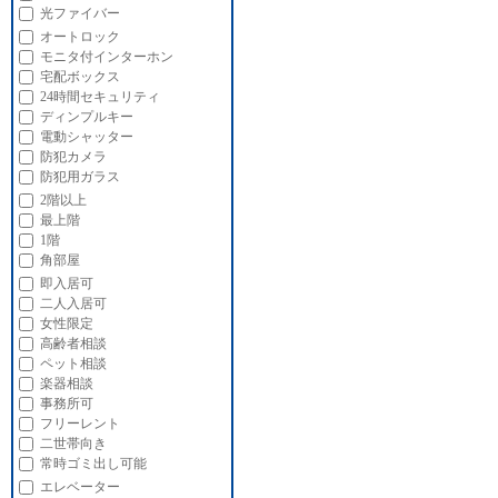
光ファイバー
オートロック
モニタ付インターホン
宅配ボックス
24時間セキュリティ
ディンプルキー
電動シャッター
防犯カメラ
防犯用ガラス
2階以上
最上階
1階
角部屋
即入居可
二人入居可
女性限定
高齢者相談
ペット相談
楽器相談
事務所可
フリーレント
二世帯向き
常時ゴミ出し可能
エレベーター