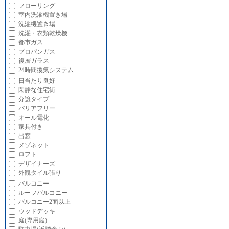
フローリング
室内洗濯機置き場
洗濯機置き場
洗濯・衣類乾燥機
都市ガス
プロパンガス
複層ガラス
24時間換気システム
日当たり良好
閑静な住宅街
分譲タイプ
バリアフリー
オール電化
家具付き
出窓
メゾネット
ロフト
デザイナーズ
外観タイル張り
バルコニー
ルーフバルコニー
バルコニー2面以上
ウッドデッキ
庭(専用庭)