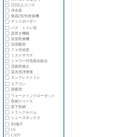
2口以上コンロ
浄水器
食器(洗浄)乾燥機
ディスポーザー
バス・トイレ別
追焚き機能
浴室乾燥機
浴室暖房
ＴＶ付浴室
ミストサウナ
シャワー付洗面化粧台
洗面所独立
温水洗浄便座
タンクレストイレ
エアコン
床暖房
ウォークインクローゼット
収納スペース
床下収納
トランクルーム
シューズボックス
BS端子
CS
CATV