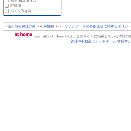
駐車場(近隣含む)
駐輪場
バイク置き場
個人情報保護方針
利用規約
パーソナルデータの外部送信に関するポリシ
Copyright(c) At Home Co.,Ltd.
このサイトに掲載している情報の
賃貸や不動産はアットホーム-賃貸マ