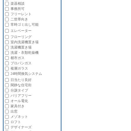
楽器相談
事務所可
フリーレント
二世帯向き
常時ゴミ出し可能
エレベーター
フローリング
室内洗濯機置き場
洗濯機置き場
洗濯・衣類乾燥機
都市ガス
プロパンガス
複層ガラス
24時間換気システム
日当たり良好
閑静な住宅街
分譲タイプ
バリアフリー
オール電化
家具付き
出窓
メゾネット
ロフト
デザイナーズ