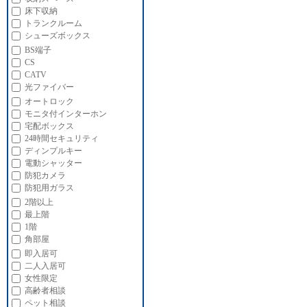
床下収納
トランクルーム
シューズボックス
BS端子
CS
CATV
光ファイバー
オートロック
モニタ付インターホン
宅配ボックス
24時間セキュリティ
ディンプルキー
電動シャッター
防犯カメラ
防犯用ガラス
2階以上
最上階
1階
角部屋
即入居可
二人入居可
女性限定
高齢者相談
ペット相談