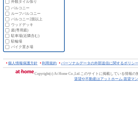
外観タイル張り
バルコニー
ルーフバルコニー
バルコニー2面以上
ウッドデッキ
庭(専用庭)
駐車場(近隣含む)
駐輪場
バイク置き場
個人情報保護方針
利用規約
パーソナルデータの外部送信に関するポリシ
Copyright(c) At Home Co.,Ltd.
このサイトに掲載している情報の
賃貸や不動産はアットホーム-賃貸マ