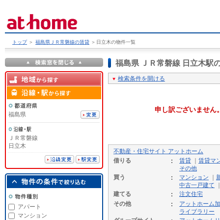
トップ
＞
福島県ＪＲ常磐線の賃貸
＞
日立木の物件一覧
福島県 ＪＲ常磐線 日立木
検索条件を開ける
申し訳ございません
福島県
ＪＲ常磐線
日立木
不動産・住宅サイト アットホーム
借りる
賃貸
｜
賃貸マ
その他
買う
マンション
｜
中古一戸建て
建てる
注文住宅
その他
アットホーム
アパート
ライブラリー
マンション