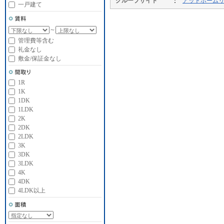
グループサイト
アットホーム
一戸建て
～
管理費等含む
礼金なし
敷金/保証金なし
1R
1K
1DK
1LDK
2K
2DK
2LDK
3K
3DK
3LDK
4K
4DK
4LDK以上