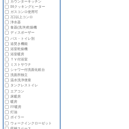
カウンターキッチン
IHクッキングヒーター
ガスコンロ使用可
2口以上コンロ
浄水器
食器(洗浄)乾燥機
ディスポーザー
バス・トイレ別
追焚き機能
浴室乾燥機
浴室暖房
ＴＶ付浴室
ミストサウナ
シャワー付洗面化粧台
洗面所独立
温水洗浄便座
タンクレストイレ
エアコン
床暖房
暖房
FF暖房
灯油
ボイラー
ウォークインクローゼット
収納スペース