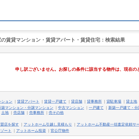
田駅の賃貸マンション・賃貸アパート・賃貸住宅
：検索結果
申し訳ございません。お探しの条件に該当する物件は、現在の
ンション
｜
賃貸アパート
｜
賃貸一戸建て
｜
貸店舗
｜
貸事務所
｜
貸駐車場
｜
貸土地
新築マンション・分譲マンション
｜
中古マンション
｜
一戸建て
｜
新築一戸建て・分
｜
土地
｜
売店舗
｜
売事務所
｜
売その他
加盟店を探す
｜
アットホーム引越し見積もり
｜
アットホーム不動産一括査定依頼サ
リゾート
｜
アットホーム投資
｜
官公庁物件