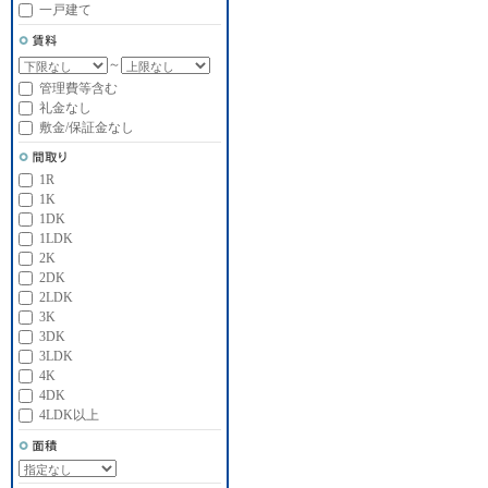
一戸建て
～
管理費等含む
礼金なし
敷金/保証金なし
1R
1K
1DK
1LDK
2K
2DK
2LDK
3K
3DK
3LDK
4K
4DK
4LDK以上