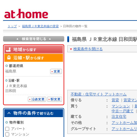
トップ
＞
福島県ＪＲ東北本線の賃貸
＞
日和田の物件一覧
福島県 ＪＲ東北本線 日和
検索条件を開ける
福島県
ＪＲ東北本線
日和田
不動産・住宅サイト アットホーム
借りる
賃貸
｜
賃貸マ
買う
マンション
｜
中古一戸建て
建てる
注文住宅
その他
アットホーム
アパート
グループサイト
アットホーム
マンション