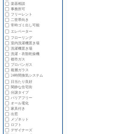
楽器相談
事務所可
フリーレント
二世帯向き
常時ゴミ出し可能
エレベーター
フローリング
室内洗濯機置き場
洗濯機置き場
洗濯・衣類乾燥機
都市ガス
プロパンガス
複層ガラス
24時間換気システム
日当たり良好
閑静な住宅街
分譲タイプ
バリアフリー
オール電化
家具付き
出窓
メゾネット
ロフト
デザイナーズ