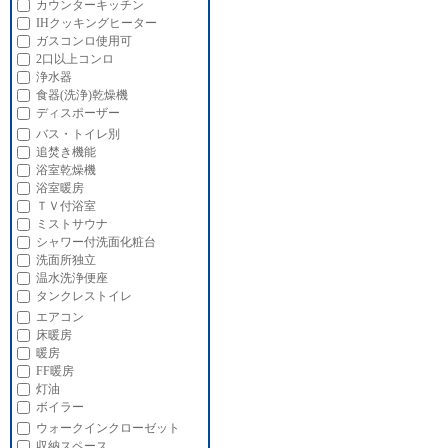
カウンターキッチン
IHクッキングヒーター
ガスコンロ使用可
2口以上コンロ
浄水器
食器(洗浄)乾燥機
ディスポーザー
バス・トイレ別
追焚き機能
浴室乾燥機
浴室暖房
ＴＶ付浴室
ミストサウナ
シャワー付洗面化粧台
洗面所独立
温水洗浄便座
タンクレストイレ
エアコン
床暖房
暖房
FF暖房
灯油
ボイラー
ウォークインクローゼット
収納スペース