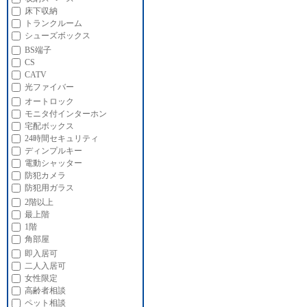
床下収納
トランクルーム
シューズボックス
BS端子
CS
CATV
光ファイバー
オートロック
モニタ付インターホン
宅配ボックス
24時間セキュリティ
ディンプルキー
電動シャッター
防犯カメラ
防犯用ガラス
2階以上
最上階
1階
角部屋
即入居可
二人入居可
女性限定
高齢者相談
ペット相談