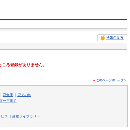
ところ登録がありません。
｜
貸倉庫
｜
貸その他
譲一戸建て
ービス
｜
建物ライブラリー