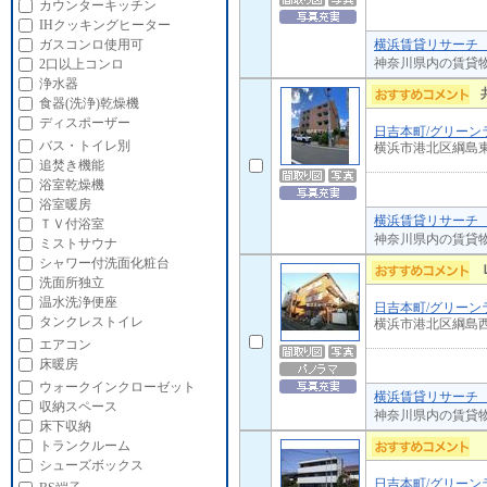
カウンターキッチン
IHクッキングヒーター
横浜賃貸リサーチ 
ガスコンロ使用可
神奈川県内の賃貸
2口以上コンロ
浄水器
食器(洗浄)乾燥機
ディスポーザー
日吉本町/グリーン
バス・トイレ別
横浜市港北区綱島
追焚き機能
浴室乾燥機
浴室暖房
横浜賃貸リサーチ 
ＴＶ付浴室
神奈川県内の賃貸
ミストサウナ
シャワー付洗面化粧台
洗面所独立
温水洗浄便座
日吉本町/グリーン
タンクレストイレ
横浜市港北区綱島
エアコン
床暖房
ウォークインクローゼット
横浜賃貸リサーチ 
収納スペース
神奈川県内の賃貸
床下収納
トランクルーム
シューズボックス
日吉本町/グリーン