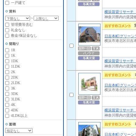
一戸建て
横浜賃貸リサーチ 
神奈川県内の賃貸
～
管理費等含む
礼金なし
敷金/保証金なし
日吉本町/グリーン
横浜市港北区日吉
1R
1K
横浜賃貸リサーチ 
1DK
神奈川県内の賃貸
1LDK
2K
2DK
2LDK
日吉本町/グリーン
3K
横浜市港北区日吉
3DK
3LDK
4K
横浜賃貸リサーチ 
4DK
神奈川県内の賃貸
4LDK以上
日吉本町/グリーン