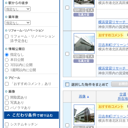
横浜市港北区高田
横浜賃貸リサーチ 
神奈川県内の賃貸
リフォーム・リノベーション
済/予定含む
日吉本町/グリーン
横浜市港北区高田
指定なし
本日公開
3日以内に公開
横浜賃貸リサーチ 
1週間以内に公開
神奈川県内の賃貸
「おすすめコメント」あり
交通
画像
間取図あり
所在地
写真あり
パノラマあり
日吉本町/グリーン
横浜市港北区日吉
システムキッチン