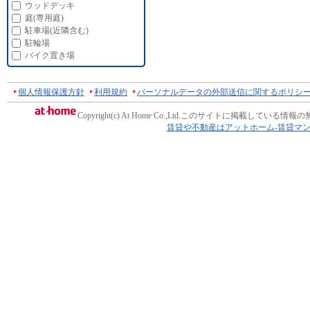
ウッドデッキ
庭(専用庭)
駐車場(近隣含む)
駐輪場
バイク置き場
個人情報保護方針
利用規約
パーソナルデータの外部送信に関するポリシ
Copyright(c) At Home Co.,Ltd.
このサイトに掲載している情報の
賃貸や不動産はアットホーム-賃貸マ