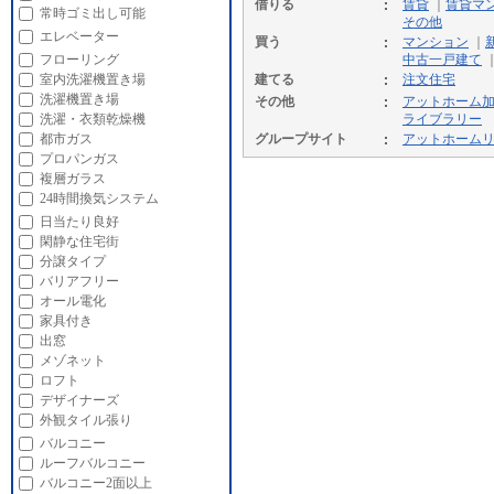
借りる
賃貸
｜
賃貸マ
常時ゴミ出し可能
その他
エレベーター
買う
マンション
｜
フローリング
中古一戸建て
室内洗濯機置き場
建てる
注文住宅
洗濯機置き場
その他
アットホーム
洗濯・衣類乾燥機
ライブラリー
都市ガス
グループサイト
アットホーム
プロパンガス
複層ガラス
24時間換気システム
日当たり良好
閑静な住宅街
分譲タイプ
バリアフリー
オール電化
家具付き
出窓
メゾネット
ロフト
デザイナーズ
外観タイル張り
バルコニー
ルーフバルコニー
バルコニー2面以上