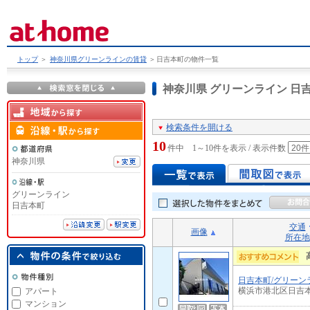
トップ
＞
神奈川県グリーンラインの賃貸
＞
日吉本町の物件一覧
神奈川県 グリーンライン 
検索条件を開ける
10
件中 1～10件を表示 / 表示件数
神奈川県
グリーンライン
日吉本町
交通
画像
所在地
日吉本町/グリーン
横浜市港北区日吉
アパート
マンション