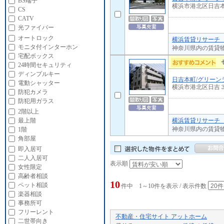
BS端子
横浜市港北区日吉
CS
CATV
光ファイバー
オートロック
横浜賃貸リサーチ 
モニタ付インターホン
神奈川県内の賃貸
宅配ボックス
24時間セキュリティ
ディンプルキー
日吉本町/グリーン
電動シャッター
横浜市港北区日吉
防犯カメラ
防犯用ガラス
2階以上
横浜賃貸リサーチ 
最上階
神奈川県内の賃貸
1階
角部屋
即入居可
二人入居可
表示順
女性限定
高齢者相談
10
ペット相談
件中 1～10件を表示 / 表示件数
楽器相談
事務所可
フリーレント
不動産・住宅サイト アットホーム
二世帯向き