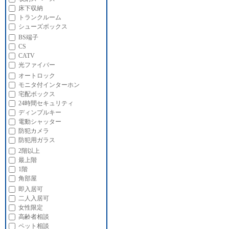
床下収納
トランクルーム
シューズボックス
BS端子
CS
CATV
光ファイバー
オートロック
モニタ付インターホン
宅配ボックス
24時間セキュリティ
ディンプルキー
電動シャッター
防犯カメラ
防犯用ガラス
2階以上
最上階
1階
角部屋
即入居可
二人入居可
女性限定
高齢者相談
ペット相談