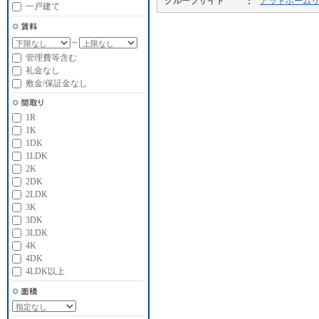
グループサイト
アットホーム
一戸建て
～
管理費等含む
礼金なし
敷金/保証金なし
1R
1K
1DK
1LDK
2K
2DK
2LDK
3K
3DK
3LDK
4K
4DK
4LDK以上