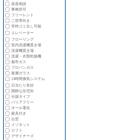
楽器相談
事務所可
フリーレント
二世帯向き
常時ゴミ出し可能
エレベーター
フローリング
室内洗濯機置き場
洗濯機置き場
洗濯・衣類乾燥機
都市ガス
プロパンガス
複層ガラス
24時間換気システム
日当たり良好
閑静な住宅街
分譲タイプ
バリアフリー
オール電化
家具付き
出窓
メゾネット
ロフト
デザイナーズ