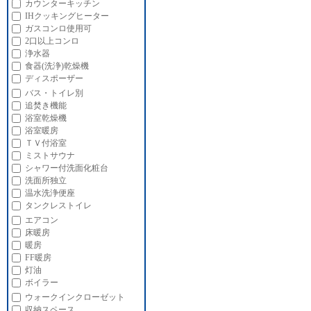
カウンターキッチン
IHクッキングヒーター
ガスコンロ使用可
2口以上コンロ
浄水器
食器(洗浄)乾燥機
ディスポーザー
バス・トイレ別
追焚き機能
浴室乾燥機
浴室暖房
ＴＶ付浴室
ミストサウナ
シャワー付洗面化粧台
洗面所独立
温水洗浄便座
タンクレストイレ
エアコン
床暖房
暖房
FF暖房
灯油
ボイラー
ウォークインクローゼット
収納スペース