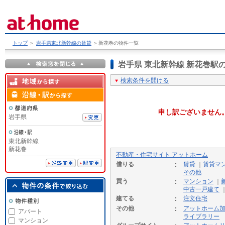
トップ
＞
岩手県東北新幹線の賃貸
＞
新花巻の物件一覧
岩手県 東北新幹線 新花巻
検索条件を開ける
申し訳ございません
岩手県
東北新幹線
新花巻
不動産・住宅サイト アットホーム
借りる
賃貸
｜
賃貸マ
その他
買う
マンション
｜
中古一戸建て
建てる
注文住宅
その他
アットホーム
アパート
ライブラリー
マンション