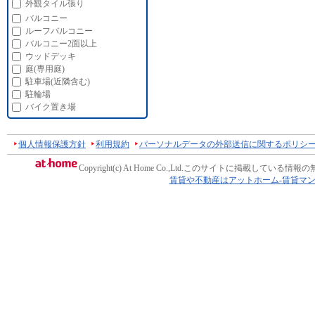
外観タイル張り
バルコニー
ルーフバルコニー
バルコニー2面以上
ウッドデッキ
庭(専用庭)
駐車場(近隣含む)
駐輪場
バイク置き場
個人情報保護方針
利用規約
パーソナルデータの外部送信に関するポリシ
Copyright(c) At Home Co.,Ltd.
このサイトに掲載している情報の
賃貸や不動産はアットホーム-賃貸マ