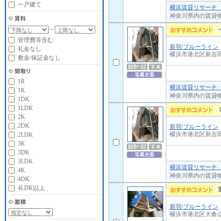
一戸建て
横浜賃貸リサーチ 
神奈川県内の賃貸
～
管理費等含む
新羽/ブルーライン
礼金なし
横浜市港北区新吉
敷金/保証金なし
1R
横浜賃貸リサーチ 
1K
神奈川県内の賃貸
1DK
1LDK
2K
2DK
新羽/ブルーライン
横浜市港北区新吉
2LDK
3K
3DK
3LDK
横浜賃貸リサーチ 
4K
神奈川県内の賃貸
4DK
4LDK以上
新羽/ブルーライン
横浜市港北区大倉