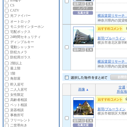
BS端子
CS
CATV
横浜賃貸リサーチ 
光ファイバー
神奈川県内の賃貸
オートロック
モニタ付インターホン
宅配ボックス
24時間セキュリティ
新羽/ブルーライン
ディンプルキー
横浜市港北区新羽
電動シャッター
防犯カメラ
防犯用ガラス
横浜賃貸リサーチ 
2階以上
神奈川県内の賃貸
最上階
1階
角部屋
即入居可
交通
画像
二人入居可
所在地
女性限定
高齢者相談
ペット相談
新羽/ブルーライン
楽器相談
横浜市都筑区大熊
事務所可
フリーレント
二世帯向き