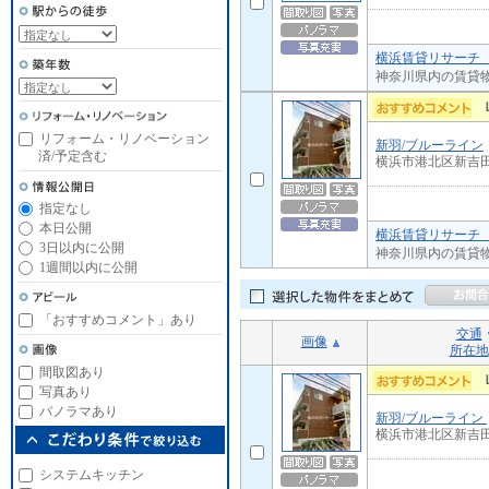
横浜賃貸リサーチ 
神奈川県内の賃貸
リフォーム・リノベーション
新羽/ブルーライン
済/予定含む
横浜市港北区新吉
指定なし
本日公開
横浜賃貸リサーチ 
3日以内に公開
神奈川県内の賃貸
1週間以内に公開
「おすすめコメント」あり
交通
画像
所在地
間取図あり
写真あり
パノラマあり
新羽/ブルーライン
横浜市港北区新吉
システムキッチン