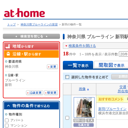
トップ
＞
神奈川県ブルーラインの賃貸
＞
新羽の物件一覧
神奈川県 ブルーライン 新
検索条件を開ける
18
件中 1～18件を表示 / 表示件数
神奈川県
ブルーライン
新羽
交通
画像
所在地
新羽/ブルーライン
横浜市港北区新吉
アパート
マンション