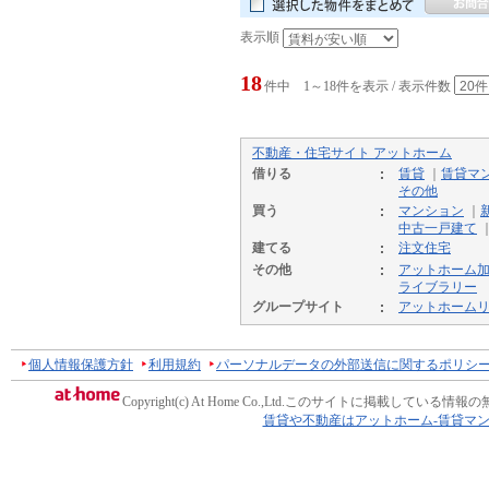
表示順
18
件中 1～18件を表示 / 表示件数
不動産・住宅サイト アットホーム
借りる
賃貸
｜
賃貸マ
その他
買う
マンション
｜
中古一戸建て
建てる
注文住宅
その他
アットホーム
ライブラリー
グループサイト
アットホーム
個人情報保護方針
利用規約
パーソナルデータの外部送信に関するポリシ
Copyright(c) At Home Co.,Ltd.
このサイトに掲載している情報の
賃貸や不動産はアットホーム-賃貸マ