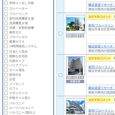
常時ゴミ出し可能
横浜賃貸リサーチ 
エレベーター
神奈川県内の賃貸
フローリング
室内洗濯機置き場
洗濯機置き場
新羽/ブルーライン
洗濯・衣類乾燥機
横浜市港北区新羽
都市ガス
プロパンガス
複層ガラス
24時間換気システム
横浜賃貸リサーチ 
神奈川県内の賃貸
日当たり良好
閑静な住宅街
分譲タイプ
バリアフリー
新羽/ブルーライン
オール電化
横浜市港北区北新
家具付き
出窓
メゾネット
横浜賃貸リサーチ 
ロフト
神奈川県内の賃貸
デザイナーズ
外観タイル張り
バルコニー
ルーフバルコニー
新羽/ブルーライン
バルコニー2面以上
横浜市港北区新羽