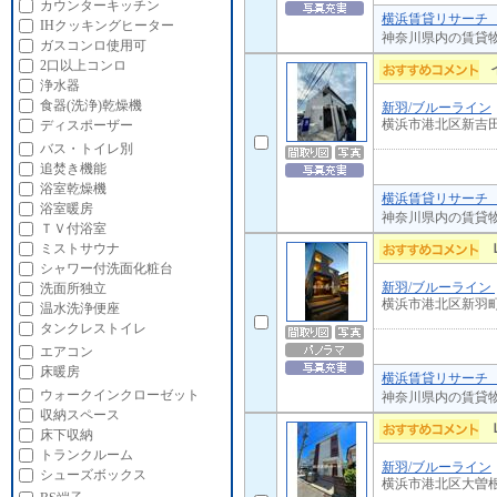
カウンターキッチン
横浜賃貸リサーチ 
IHクッキングヒーター
神奈川県内の賃貸
ガスコンロ使用可
2口以上コンロ
浄水器
食器(洗浄)乾燥機
新羽/ブルーライン
横浜市港北区新吉
ディスポーザー
バス・トイレ別
追焚き機能
浴室乾燥機
横浜賃貸リサーチ 
浴室暖房
神奈川県内の賃貸
ＴＶ付浴室
ミストサウナ
シャワー付洗面化粧台
新羽/ブルーライン
洗面所独立
横浜市港北区新羽
温水洗浄便座
タンクレストイレ
エアコン
床暖房
横浜賃貸リサーチ 
ウォークインクローゼット
神奈川県内の賃貸
収納スペース
床下収納
トランクルーム
新羽/ブルーライン
シューズボックス
横浜市港北区大曽