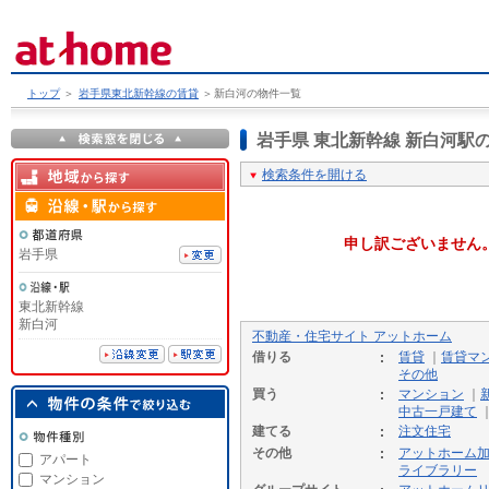
トップ
＞
岩手県東北新幹線の賃貸
＞
新白河の物件一覧
岩手県 東北新幹線 新白河
検索条件を開ける
申し訳ございません
岩手県
東北新幹線
新白河
不動産・住宅サイト アットホーム
借りる
賃貸
｜
賃貸マ
その他
買う
マンション
｜
中古一戸建て
建てる
注文住宅
その他
アットホーム
アパート
ライブラリー
マンション