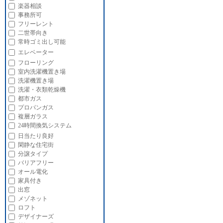
楽器相談
事務所可
フリーレント
二世帯向き
常時ゴミ出し可能
エレベーター
フローリング
室内洗濯機置き場
洗濯機置き場
洗濯・衣類乾燥機
都市ガス
プロパンガス
複層ガラス
24時間換気システム
日当たり良好
閑静な住宅街
分譲タイプ
バリアフリー
オール電化
家具付き
出窓
メゾネット
ロフト
デザイナーズ