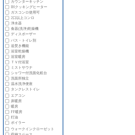
カウンターキッチン
IHクッキングヒーター
ガスコンロ使用可
2口以上コンロ
浄水器
食器(洗浄)乾燥機
ディスポーザー
バス・トイレ別
追焚き機能
浴室乾燥機
浴室暖房
ＴＶ付浴室
ミストサウナ
シャワー付洗面化粧台
洗面所独立
温水洗浄便座
タンクレストイレ
エアコン
床暖房
暖房
FF暖房
灯油
ボイラー
ウォークインクローゼット
収納スペース