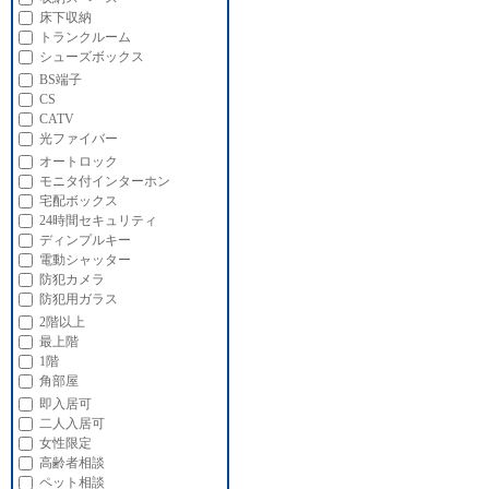
床下収納
トランクルーム
シューズボックス
BS端子
CS
CATV
光ファイバー
オートロック
モニタ付インターホン
宅配ボックス
24時間セキュリティ
ディンプルキー
電動シャッター
防犯カメラ
防犯用ガラス
2階以上
最上階
1階
角部屋
即入居可
二人入居可
女性限定
高齢者相談
ペット相談