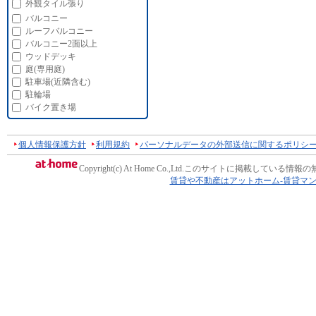
外観タイル張り
バルコニー
ルーフバルコニー
バルコニー2面以上
ウッドデッキ
庭(専用庭)
駐車場(近隣含む)
駐輪場
バイク置き場
個人情報保護方針
利用規約
パーソナルデータの外部送信に関するポリシ
Copyright(c) At Home Co.,Ltd.
このサイトに掲載している情報の
賃貸や不動産はアットホーム-賃貸マ