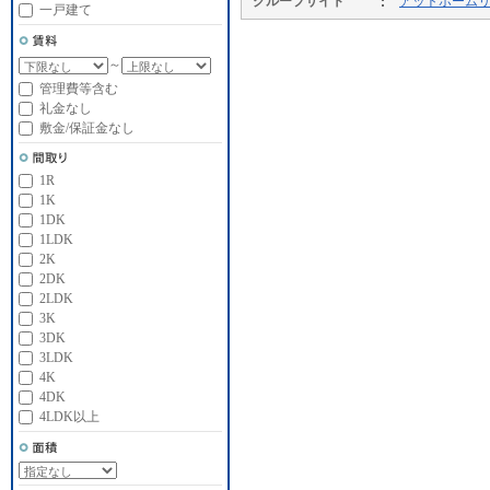
グループサイト
アットホーム
一戸建て
～
管理費等含む
礼金なし
敷金/保証金なし
1R
1K
1DK
1LDK
2K
2DK
2LDK
3K
3DK
3LDK
4K
4DK
4LDK以上