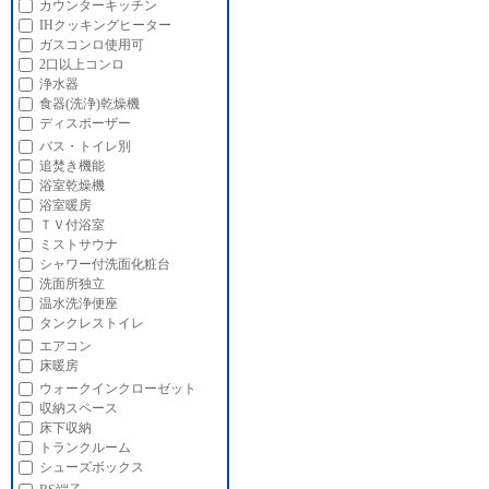
カウンターキッチン
IHクッキングヒーター
ガスコンロ使用可
2口以上コンロ
浄水器
食器(洗浄)乾燥機
ディスポーザー
バス・トイレ別
追焚き機能
浴室乾燥機
浴室暖房
ＴＶ付浴室
ミストサウナ
シャワー付洗面化粧台
洗面所独立
温水洗浄便座
タンクレストイレ
エアコン
床暖房
ウォークインクローゼット
収納スペース
床下収納
トランクルーム
シューズボックス