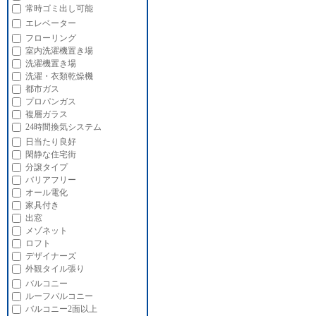
常時ゴミ出し可能
エレベーター
フローリング
室内洗濯機置き場
洗濯機置き場
洗濯・衣類乾燥機
都市ガス
プロパンガス
複層ガラス
24時間換気システム
日当たり良好
閑静な住宅街
分譲タイプ
バリアフリー
オール電化
家具付き
出窓
メゾネット
ロフト
デザイナーズ
外観タイル張り
バルコニー
ルーフバルコニー
バルコニー2面以上