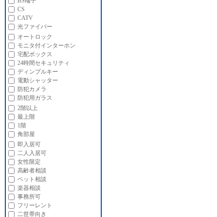
BS端子
CS
CATV
光ファイバー
オートロック
モニタ付インターホン
宅配ボックス
24時間セキュリティ
ディンプルキー
電動シャッター
防犯カメラ
防犯用ガラス
2階以上
最上階
1階
角部屋
即入居可
二人入居可
女性限定
高齢者相談
ペット相談
楽器相談
事務所可
フリーレント
二世帯向き