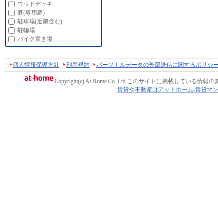
ウッドデッキ
庭(専用庭)
駐車場(近隣含む)
駐輪場
バイク置き場
個人情報保護方針
利用規約
パーソナルデータの外部送信に関するポリシ
Copyright(c) At Home Co.,Ltd.
このサイトに掲載している情報の
賃貸や不動産はアットホーム-賃貸マ