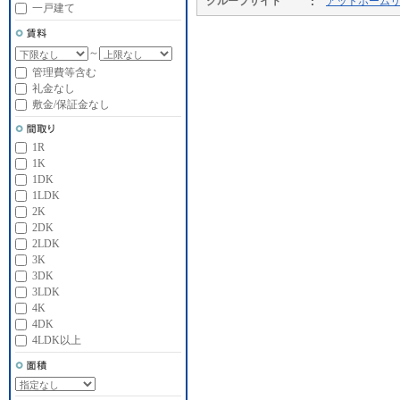
グループサイト
アットホーム
一戸建て
～
管理費等含む
礼金なし
敷金/保証金なし
1R
1K
1DK
1LDK
2K
2DK
2LDK
3K
3DK
3LDK
4K
4DK
4LDK以上