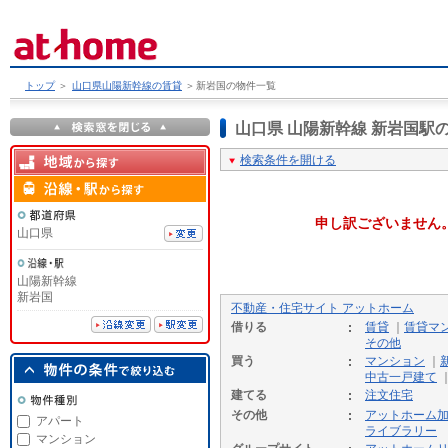
トップ
＞
山口県山陽新幹線の賃貸
＞
新岩国の物件一覧
山口県 山陽新幹線 新岩国
検索条件を開ける
申し訳ございません
山口県
山陽新幹線
新岩国
不動産・住宅サイト アットホーム
借りる
賃貸
｜
賃貸マ
その他
買う
マンション
｜
中古一戸建て
建てる
注文住宅
その他
アットホーム
アパート
ライブラリー
マンション