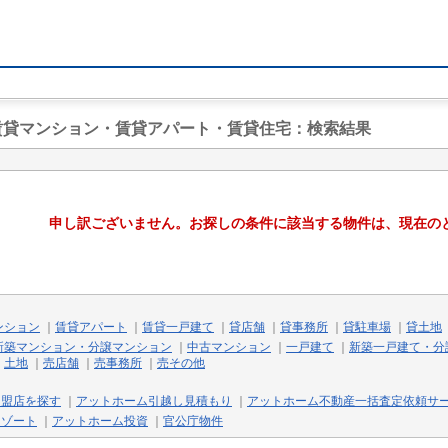
の賃貸マンション・賃貸アパート・賃貸住宅
：検索結果
申し訳ございません。お探しの条件に該当する物件は、現在の
ンション
｜
賃貸アパート
｜
賃貸一戸建て
｜
貸店舗
｜
貸事務所
｜
貸駐車場
｜
貸土地
新築マンション・分譲マンション
｜
中古マンション
｜
一戸建て
｜
新築一戸建て・分
｜
土地
｜
売店舗
｜
売事務所
｜
売その他
加盟店を探す
｜
アットホーム引越し見積もり
｜
アットホーム不動産一括査定依頼サ
リゾート
｜
アットホーム投資
｜
官公庁物件