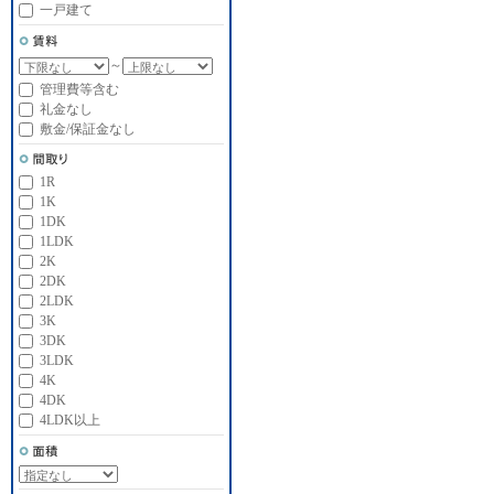
一戸建て
～
管理費等含む
礼金なし
敷金/保証金なし
1R
1K
1DK
1LDK
2K
2DK
2LDK
3K
3DK
3LDK
4K
4DK
4LDK以上