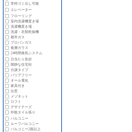
常時ゴミ出し可能
エレベーター
フローリング
室内洗濯機置き場
洗濯機置き場
洗濯・衣類乾燥機
都市ガス
プロパンガス
複層ガラス
24時間換気システム
日当たり良好
閑静な住宅街
分譲タイプ
バリアフリー
オール電化
家具付き
出窓
メゾネット
ロフト
デザイナーズ
外観タイル張り
バルコニー
ルーフバルコニー
バルコニー2面以上