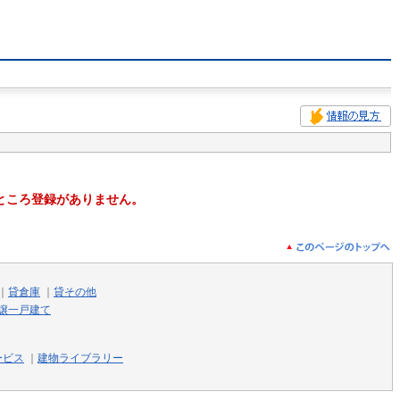
ところ登録がありません。
｜
貸倉庫
｜
貸その他
譲一戸建て
ービス
｜
建物ライブラリー