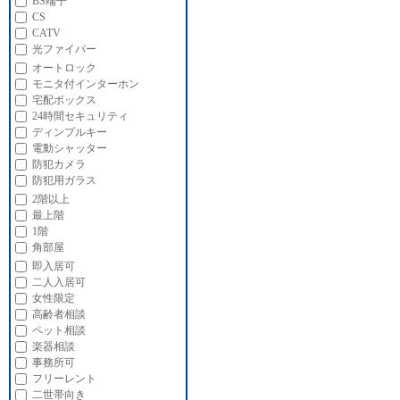
BS端子
CS
CATV
光ファイバー
オートロック
モニタ付インターホン
宅配ボックス
24時間セキュリティ
ディンプルキー
電動シャッター
防犯カメラ
防犯用ガラス
2階以上
最上階
1階
角部屋
即入居可
二人入居可
女性限定
高齢者相談
ペット相談
楽器相談
事務所可
フリーレント
二世帯向き