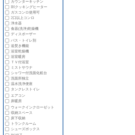
カウンターキッチン
IHクッキングヒーター
ガスコンロ使用可
2口以上コンロ
浄水器
食器(洗浄)乾燥機
ディスポーザー
バス・トイレ別
追焚き機能
浴室乾燥機
浴室暖房
ＴＶ付浴室
ミストサウナ
シャワー付洗面化粧台
洗面所独立
温水洗浄便座
タンクレストイレ
エアコン
床暖房
ウォークインクローゼット
収納スペース
床下収納
トランクルーム
シューズボックス