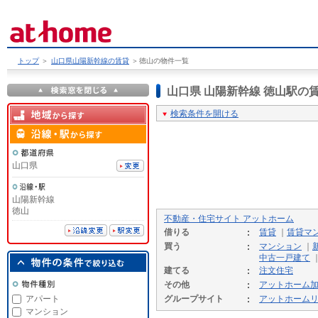
トップ
＞
山口県山陽新幹線の賃貸
＞
徳山の物件一覧
山口県 山陽新幹線 徳山駅
検索条件を開ける
山口県
山陽新幹線
徳山
不動産・住宅サイト アットホーム
借りる
賃貸
｜
賃貸マ
買う
マンション
｜
中古一戸建て
建てる
注文住宅
その他
アットホーム
アパート
グループサイト
アットホーム
マンション