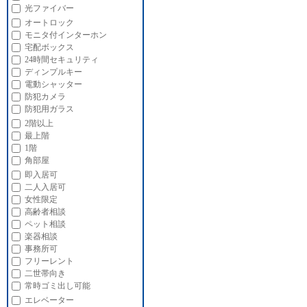
光ファイバー
オートロック
モニタ付インターホン
宅配ボックス
24時間セキュリティ
ディンプルキー
電動シャッター
防犯カメラ
防犯用ガラス
2階以上
最上階
1階
角部屋
即入居可
二人入居可
女性限定
高齢者相談
ペット相談
楽器相談
事務所可
フリーレント
二世帯向き
常時ゴミ出し可能
エレベーター