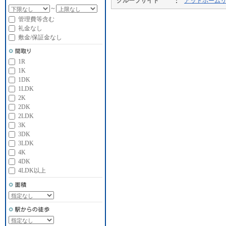
グループサイト
アットホーム
～
管理費等含む
礼金なし
敷金/保証金なし
1R
1K
1DK
1LDK
2K
2DK
2LDK
3K
3DK
3LDK
4K
4DK
4LDK以上