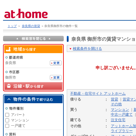
トップ
＞
奈良県の賃貸
＞
奈良県御所市の物件一覧
奈良県 御所市の賃貸マンシ
検索条件を開ける
奈良県
申し訳ございません
御所市
不動産・住宅サイト アットホーム
借りる
賃貸
｜
賃貸マ
その他
買う
マンション
｜
中古一戸建て
アパート
建てる
注文住宅
マンション
一戸建て
その他
アットホーム
ライブラリー