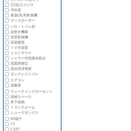
2口以上コンロ
浄水器
食器(洗浄)乾燥機
ディスポーザー
バス・トイレ別
追焚き機能
浴室乾燥機
浴室暖房
ＴＶ付浴室
ミストサウナ
シャワー付洗面化粧台
洗面所独立
温水洗浄便座
タンクレストイレ
エアコン
床暖房
ウォークインクローゼット
収納スペース
床下収納
トランクルーム
シューズボックス
BS端子
CS
CATV