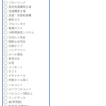
フローリング
室内洗濯機置き場
洗濯機置き場
洗濯・衣類乾燥機
都市ガス
プロパンガス
複層ガラス
24時間換気システム
日当たり良好
閑静な住宅街
分譲タイプ
バリアフリー
オール電化
家具付き
出窓
メゾネット
ロフト
デザイナーズ
外観タイル張り
バルコニー
ルーフバルコニー
バルコニー2面以上
ウッドデッキ
庭(専用庭)