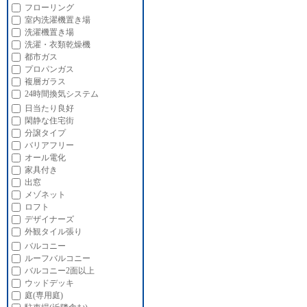
フローリング
室内洗濯機置き場
洗濯機置き場
洗濯・衣類乾燥機
都市ガス
プロパンガス
複層ガラス
24時間換気システム
日当たり良好
閑静な住宅街
分譲タイプ
バリアフリー
オール電化
家具付き
出窓
メゾネット
ロフト
デザイナーズ
外観タイル張り
バルコニー
ルーフバルコニー
バルコニー2面以上
ウッドデッキ
庭(専用庭)