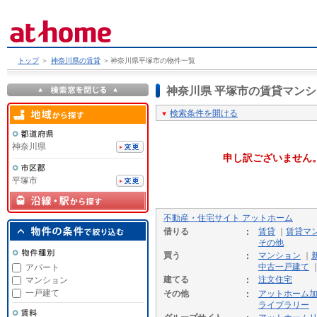
トップ
＞
神奈川県の賃貸
＞
神奈川県平塚市の物件一覧
神奈川県 平塚市の賃貸マン
検索条件を開ける
神奈川県
申し訳ございません
平塚市
不動産・住宅サイト アットホーム
借りる
賃貸
｜
賃貸マ
その他
買う
マンション
｜
中古一戸建て
アパート
建てる
注文住宅
マンション
一戸建て
その他
アットホーム
ライブラリー