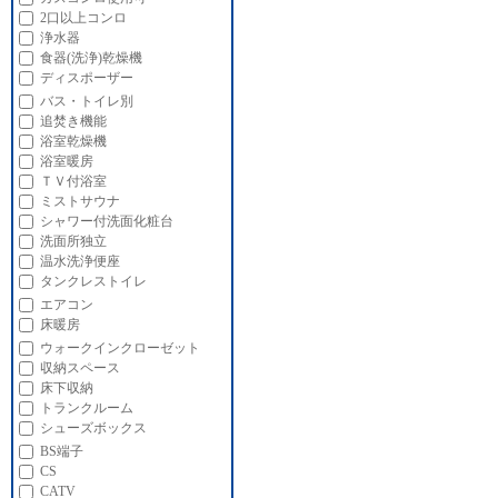
2口以上コンロ
浄水器
食器(洗浄)乾燥機
ディスポーザー
バス・トイレ別
追焚き機能
浴室乾燥機
浴室暖房
ＴＶ付浴室
ミストサウナ
シャワー付洗面化粧台
洗面所独立
温水洗浄便座
タンクレストイレ
エアコン
床暖房
ウォークインクローゼット
収納スペース
床下収納
トランクルーム
シューズボックス
BS端子
CS
CATV