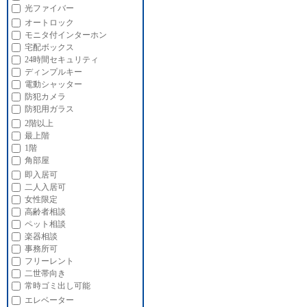
光ファイバー
オートロック
モニタ付インターホン
宅配ボックス
24時間セキュリティ
ディンプルキー
電動シャッター
防犯カメラ
防犯用ガラス
2階以上
最上階
1階
角部屋
即入居可
二人入居可
女性限定
高齢者相談
ペット相談
楽器相談
事務所可
フリーレント
二世帯向き
常時ゴミ出し可能
エレベーター