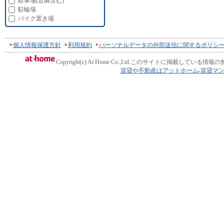
駐車場(近隣含む)
駐輪場
バイク置き場
個人情報保護方針
利用規約
パーソナルデータの外部送信に関するポリシ
Copyright(c) At Home Co.,Ltd.
このサイトに掲載している情報の
賃貸や不動産はアットホーム-賃貸マ