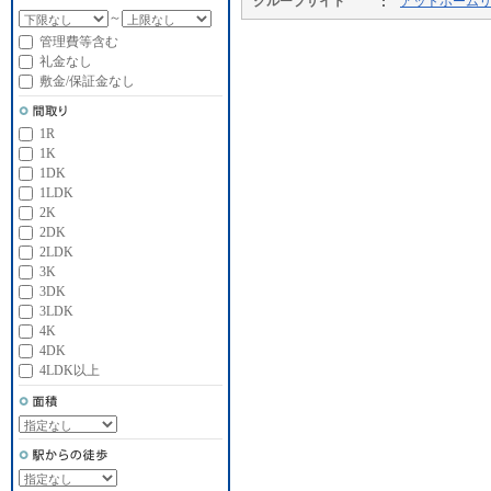
グループサイト
アットホーム
～
管理費等含む
礼金なし
敷金/保証金なし
1R
1K
1DK
1LDK
2K
2DK
2LDK
3K
3DK
3LDK
4K
4DK
4LDK以上