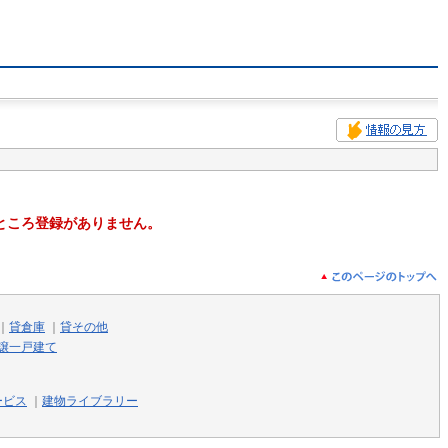
ところ登録がありません。
｜
貸倉庫
｜
貸その他
譲一戸建て
ービス
｜
建物ライブラリー