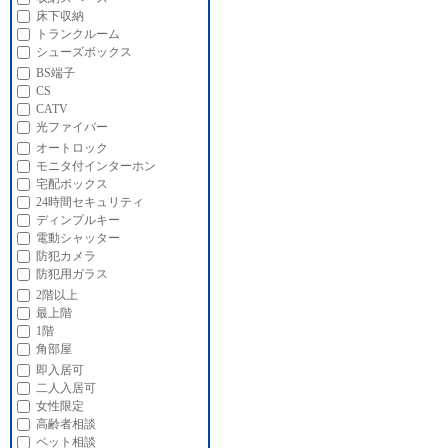
床下収納
トランクルーム
シューズボックス
BS端子
CS
CATV
光ファイバー
オートロック
モニタ付インターホン
宅配ボックス
24時間セキュリティ
ディンプルキー
電動シャッター
防犯カメラ
防犯用ガラス
2階以上
最上階
1階
角部屋
即入居可
二人入居可
女性限定
高齢者相談
ペット相談