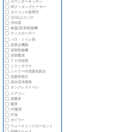
カウンターキッチン
IHクッキングヒーター
ガスコンロ使用可
2口以上コンロ
浄水器
食器(洗浄)乾燥機
ディスポーザー
バス・トイレ別
追焚き機能
浴室乾燥機
浴室暖房
ＴＶ付浴室
ミストサウナ
シャワー付洗面化粧台
洗面所独立
温水洗浄便座
タンクレストイレ
エアコン
床暖房
暖房
FF暖房
灯油
ボイラー
ウォークインクローゼット
収納スペース