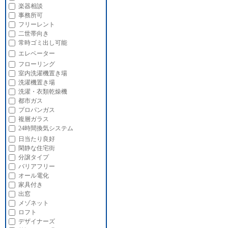
楽器相談
事務所可
フリーレント
二世帯向き
常時ゴミ出し可能
エレベーター
フローリング
室内洗濯機置き場
洗濯機置き場
洗濯・衣類乾燥機
都市ガス
プロパンガス
複層ガラス
24時間換気システム
日当たり良好
閑静な住宅街
分譲タイプ
バリアフリー
オール電化
家具付き
出窓
メゾネット
ロフト
デザイナーズ