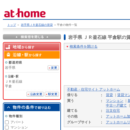
トップ
＞
岩手県ＪＲ釜石線の賃貸
＞
平倉の物件一覧
岩手県 ＪＲ釜石線 平倉駅
検索条件を開ける
岩手県
ＪＲ釜石線
平倉
不動産・住宅サイト アットホーム
借りる
賃貸
｜
賃貸マ
買う
マンション
｜
中古一戸建て
建てる
注文住宅
その他
アットホーム
アパート
グループサイト
アットホーム
マンション