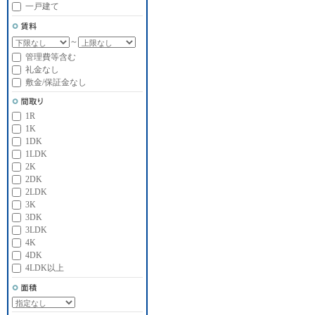
一戸建て
～
管理費等含む
礼金なし
敷金/保証金なし
1R
1K
1DK
1LDK
2K
2DK
2LDK
3K
3DK
3LDK
4K
4DK
4LDK以上