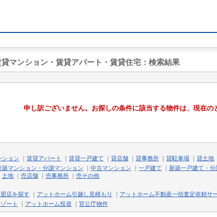
の賃貸マンション・賃貸アパート・賃貸住宅
：検索結果
申し訳ございません。お探しの条件に該当する物件は、現在の
ンション
｜
賃貸アパート
｜
賃貸一戸建て
｜
貸店舗
｜
貸事務所
｜
貸駐車場
｜
貸土地
新築マンション・分譲マンション
｜
中古マンション
｜
一戸建て
｜
新築一戸建て・分
｜
土地
｜
売店舗
｜
売事務所
｜
売その他
加盟店を探す
｜
アットホーム引越し見積もり
｜
アットホーム不動産一括査定依頼サ
リゾート
｜
アットホーム投資
｜
官公庁物件