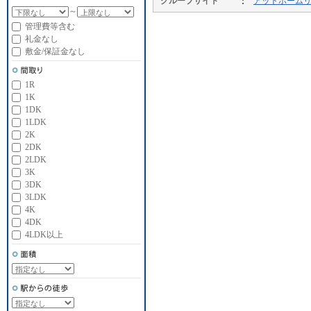
グループサイト
アットホーム
～
管理費等含む
礼金なし
敷金/保証金なし
1R
1K
1DK
1LDK
2K
2DK
2LDK
3K
3DK
3LDK
4K
4DK
4LDK以上