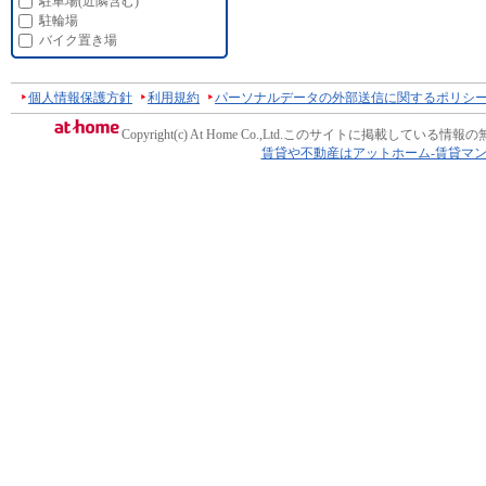
駐車場(近隣含む)
駐輪場
バイク置き場
個人情報保護方針
利用規約
パーソナルデータの外部送信に関するポリシ
Copyright(c) At Home Co.,Ltd.
このサイトに掲載している情報の
賃貸や不動産はアットホーム-賃貸マ