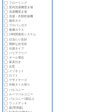
フローリング
室内洗濯機置き場
洗濯機置き場
洗濯・衣類乾燥機
都市ガス
プロパンガス
複層ガラス
24時間換気システム
日当たり良好
閑静な住宅街
分譲タイプ
バリアフリー
オール電化
家具付き
出窓
メゾネット
ロフト
デザイナーズ
外観タイル張り
バルコニー
ルーフバルコニー
バルコニー2面以上
ウッドデッキ
庭(専用庭)