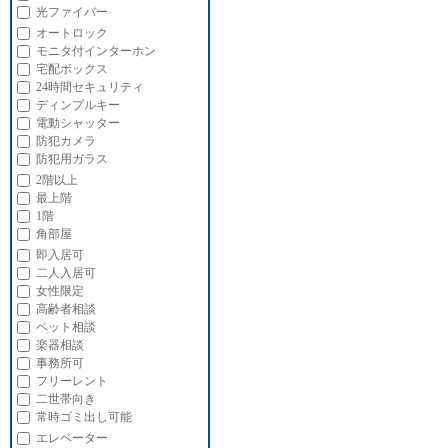
光ファイバー
オートロック
モニタ付インターホン
宅配ボックス
24時間セキュリティ
ディンプルキー
電動シャッター
防犯カメラ
防犯用ガラス
2階以上
最上階
1階
角部屋
即入居可
二人入居可
女性限定
高齢者相談
ペット相談
楽器相談
事務所可
フリーレント
二世帯向き
常時ゴミ出し可能
エレベーター