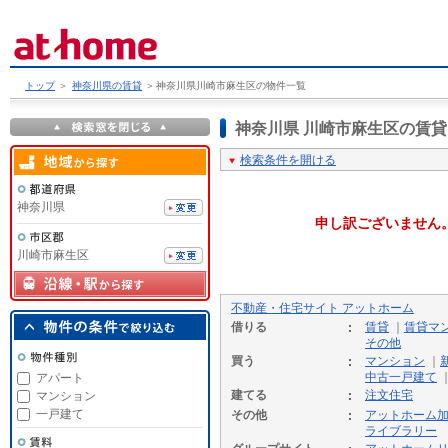
トップ
＞
神奈川県の賃貸
＞
神奈川県川崎市麻生区の物件一覧
神奈川県 川崎市麻生区の賃
検索条件を開ける
神奈川県
申し訳ございません
川崎市麻生区
不動産・住宅サイト アットホーム
借りる
賃貸
｜
賃貸マ
その他
買う
マンション
｜
中古一戸建て
アパート
建てる
注文住宅
マンション
一戸建て
その他
アットホーム
ライブラリー