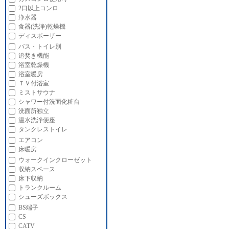
2口以上コンロ
浄水器
食器(洗浄)乾燥機
ディスポーザー
バス・トイレ別
追焚き機能
浴室乾燥機
浴室暖房
ＴＶ付浴室
ミストサウナ
シャワー付洗面化粧台
洗面所独立
温水洗浄便座
タンクレストイレ
エアコン
床暖房
ウォークインクローゼット
収納スペース
床下収納
トランクルーム
シューズボックス
BS端子
CS
CATV