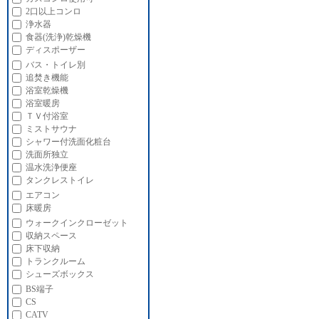
2口以上コンロ
浄水器
食器(洗浄)乾燥機
ディスポーザー
バス・トイレ別
追焚き機能
浴室乾燥機
浴室暖房
ＴＶ付浴室
ミストサウナ
シャワー付洗面化粧台
洗面所独立
温水洗浄便座
タンクレストイレ
エアコン
床暖房
ウォークインクローゼット
収納スペース
床下収納
トランクルーム
シューズボックス
BS端子
CS
CATV