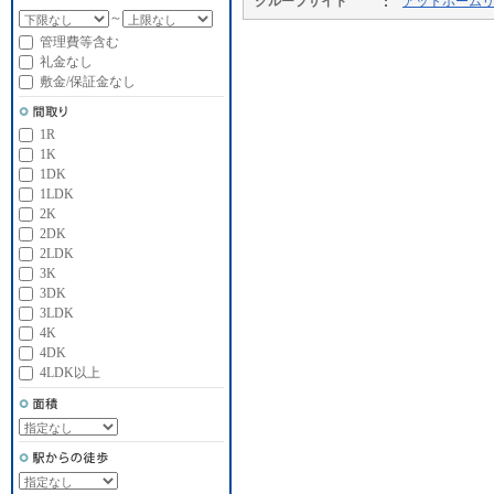
グループサイト
アットホーム
～
管理費等含む
礼金なし
敷金/保証金なし
1R
1K
1DK
1LDK
2K
2DK
2LDK
3K
3DK
3LDK
4K
4DK
4LDK以上