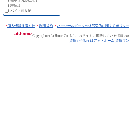
駐車場(近隣含む)
駐輪場
バイク置き場
個人情報保護方針
利用規約
パーソナルデータの外部送信に関するポリシ
Copyright(c) At Home Co.,Ltd.
このサイトに掲載している情報の
賃貸や不動産はアットホーム-賃貸マ