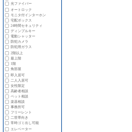
光ファイバー
オートロック
モニタ付インターホン
宅配ボックス
24時間セキュリティ
ディンプルキー
電動シャッター
防犯カメラ
防犯用ガラス
2階以上
最上階
1階
角部屋
即入居可
二人入居可
女性限定
高齢者相談
ペット相談
楽器相談
事務所可
フリーレント
二世帯向き
常時ゴミ出し可能
エレベーター