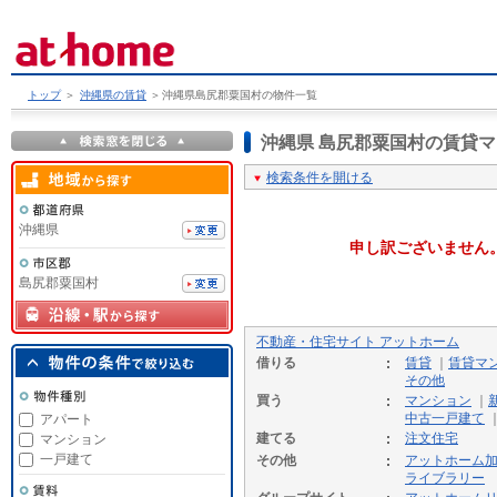
トップ
＞
沖縄県の賃貸
＞
沖縄県島尻郡粟国村の物件一覧
沖縄県 島尻郡粟国村の賃貸
検索条件を開ける
沖縄県
申し訳ございません
島尻郡粟国村
不動産・住宅サイト アットホーム
借りる
賃貸
｜
賃貸マ
その他
買う
マンション
｜
中古一戸建て
アパート
建てる
注文住宅
マンション
一戸建て
その他
アットホーム
ライブラリー