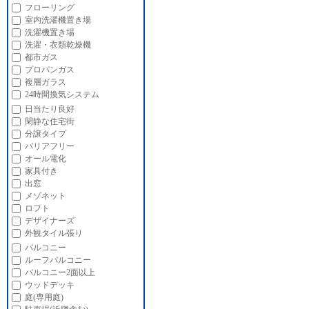
フローリング
室内洗濯機置き場
洗濯機置き場
洗濯・衣類乾燥機
都市ガス
プロパンガス
複層ガラス
24時間換気システム
日当たり良好
閑静な住宅街
分譲タイプ
バリアフリー
オール電化
家具付き
出窓
メゾネット
ロフト
デザイナーズ
外観タイル張り
バルコニー
ルーフバルコニー
バルコニー2面以上
ウッドデッキ
庭(専用庭)