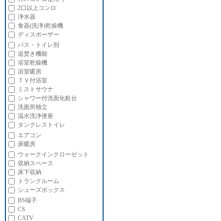
2口以上コンロ
浄水器
食器(洗浄)乾燥機
ディスポーザー
バス・トイレ別
追焚き機能
浴室乾燥機
浴室暖房
ＴＶ付浴室
ミストサウナ
シャワー付洗面化粧台
洗面所独立
温水洗浄便座
タンクレストイレ
エアコン
床暖房
ウォークインクローゼット
収納スペース
床下収納
トランクルーム
シューズボックス
BS端子
CS
CATV