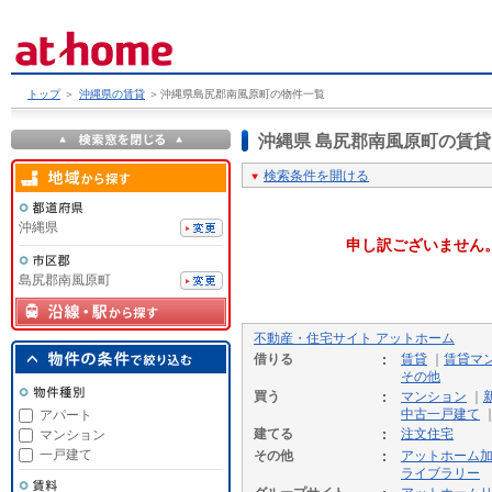
トップ
＞
沖縄県の賃貸
＞
沖縄県島尻郡南風原町の物件一覧
沖縄県 島尻郡南風原町の賃
検索条件を開ける
沖縄県
申し訳ございません
島尻郡南風原町
不動産・住宅サイト アットホーム
借りる
賃貸
｜
賃貸マ
その他
買う
マンション
｜
中古一戸建て
アパート
建てる
注文住宅
マンション
一戸建て
その他
アットホーム
ライブラリー