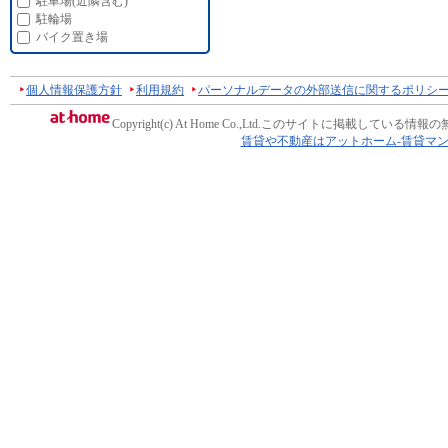
駐車場(近隣含む)
駐輪場
バイク置き場
個人情報保護方針
利用規約
パーソナルデータの外部送信に関するポリシ
Copyright(c) At Home Co.,Ltd.
このサイトに掲載している情報の
賃貸や不動産はアットホーム-賃貸マ