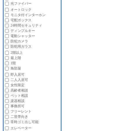
光ファイバー
オートロック
モニタ付インターホン
宅配ボックス
24時間セキュリティ
ディンプルキー
電動シャッター
防犯カメラ
防犯用ガラス
2階以上
最上階
1階
角部屋
即入居可
二人入居可
女性限定
高齢者相談
ペット相談
楽器相談
事務所可
フリーレント
二世帯向き
常時ゴミ出し可能
エレベーター