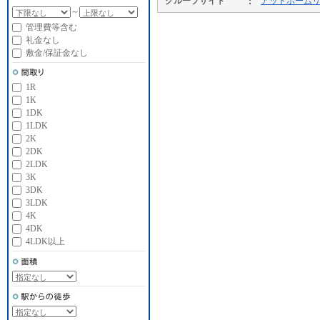
グループサイト
アットホーム
～
管理費等含む
礼金なし
敷金/保証金なし
1R
1K
1DK
1LDK
2K
2DK
2LDK
3K
3DK
3LDK
4K
4DK
4LDK以上