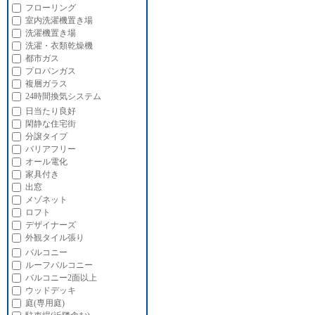
フローリング
室内洗濯機置き場
洗濯機置き場
洗濯・衣類乾燥機
都市ガス
プロパンガス
複層ガラス
24時間換気システム
日当たり良好
閑静な住宅街
分譲タイプ
バリアフリー
オール電化
家具付き
出窓
メゾネット
ロフト
デザイナーズ
外観タイル張り
バルコニー
ルーフバルコニー
バルコニー2面以上
ウッドデッキ
庭(専用庭)