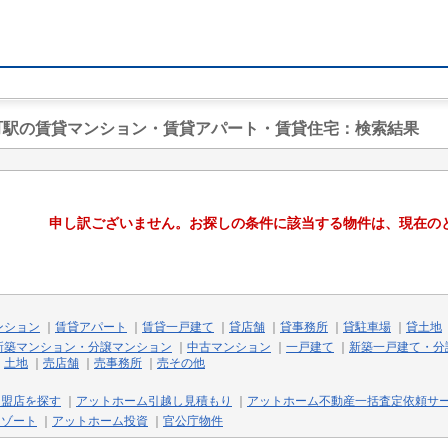
日町駅の賃貸マンション・賃貸アパート・賃貸住宅
：検索結果
申し訳ございません。お探しの条件に該当する物件は、現在の
ンション
｜
賃貸アパート
｜
賃貸一戸建て
｜
貸店舗
｜
貸事務所
｜
貸駐車場
｜
貸土地
新築マンション・分譲マンション
｜
中古マンション
｜
一戸建て
｜
新築一戸建て・分
｜
土地
｜
売店舗
｜
売事務所
｜
売その他
加盟店を探す
｜
アットホーム引越し見積もり
｜
アットホーム不動産一括査定依頼サ
リゾート
｜
アットホーム投資
｜
官公庁物件