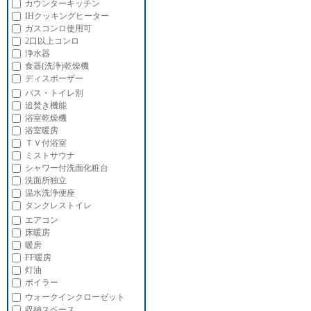
カウンターキッチン
IHクッキングヒーター
ガスコンロ使用可
2口以上コンロ
浄水器
食器(洗浄)乾燥機
ディスポーザー
バス・トイレ別
追焚き機能
浴室乾燥機
浴室暖房
ＴＶ付浴室
ミストサウナ
シャワー付洗面化粧台
洗面所独立
温水洗浄便座
タンクレストイレ
エアコン
床暖房
暖房
FF暖房
灯油
ボイラー
ウォークインクローゼット
収納スペース