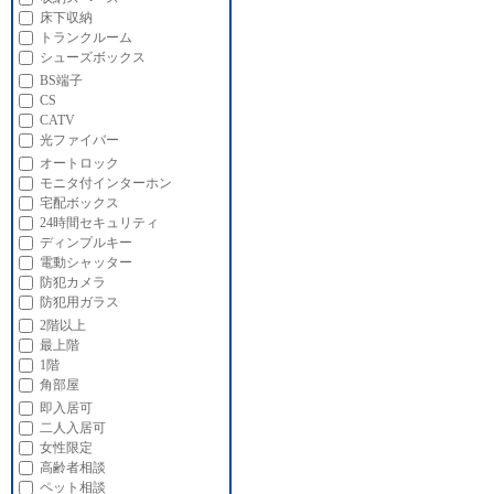
床下収納
トランクルーム
シューズボックス
BS端子
CS
CATV
光ファイバー
オートロック
モニタ付インターホン
宅配ボックス
24時間セキュリティ
ディンプルキー
電動シャッター
防犯カメラ
防犯用ガラス
2階以上
最上階
1階
角部屋
即入居可
二人入居可
女性限定
高齢者相談
ペット相談