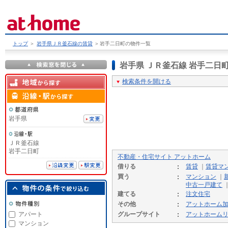
トップ
＞
岩手県ＪＲ釜石線の賃貸
＞
岩手二日町の物件一覧
岩手県 ＪＲ釜石線 岩手二
検索条件を開ける
岩手県
ＪＲ釜石線
岩手二日町
不動産・住宅サイト アットホーム
借りる
賃貸
｜
賃貸マ
買う
マンション
｜
中古一戸建て
建てる
注文住宅
その他
アットホーム
アパート
グループサイト
アットホーム
マンション