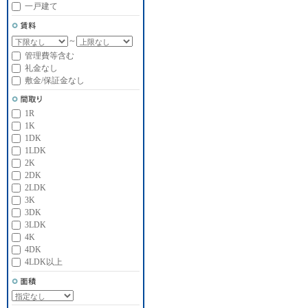
一戸建て
～
管理費等含む
礼金なし
敷金/保証金なし
1R
1K
1DK
1LDK
2K
2DK
2LDK
3K
3DK
3LDK
4K
4DK
4LDK以上