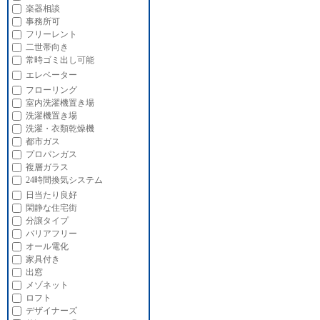
楽器相談
事務所可
フリーレント
二世帯向き
常時ゴミ出し可能
エレベーター
フローリング
室内洗濯機置き場
洗濯機置き場
洗濯・衣類乾燥機
都市ガス
プロパンガス
複層ガラス
24時間換気システム
日当たり良好
閑静な住宅街
分譲タイプ
バリアフリー
オール電化
家具付き
出窓
メゾネット
ロフト
デザイナーズ