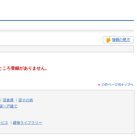
ところ登録がありません。
｜
貸倉庫
｜
貸その他
譲一戸建て
ービス
｜
建物ライブラリー