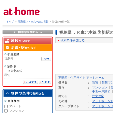
トップ
＞
福島県ＪＲ東北本線の賃貸
＞
岩切の物件一覧
福島県 ＪＲ東北本線 岩切
検索条件を開ける
福島県
ＪＲ東北本線
岩切
不動産・住宅サイト アットホーム
借りる
賃貸
｜
賃貸マ
買う
マンション
｜
中古一戸建て
建てる
注文住宅
その他
アットホーム
アパート
グループサイト
アットホーム
マンション