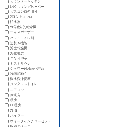
カウンターキッチン
IHクッキングヒーター
ガスコンロ使用可
2口以上コンロ
浄水器
食器(洗浄)乾燥機
ディスポーザー
バス・トイレ別
追焚き機能
浴室乾燥機
浴室暖房
ＴＶ付浴室
ミストサウナ
シャワー付洗面化粧台
洗面所独立
温水洗浄便座
タンクレストイレ
エアコン
床暖房
暖房
FF暖房
灯油
ボイラー
ウォークインクローゼット
収納スペース