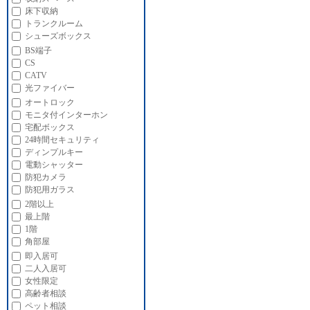
床下収納
トランクルーム
シューズボックス
BS端子
CS
CATV
光ファイバー
オートロック
モニタ付インターホン
宅配ボックス
24時間セキュリティ
ディンプルキー
電動シャッター
防犯カメラ
防犯用ガラス
2階以上
最上階
1階
角部屋
即入居可
二人入居可
女性限定
高齢者相談
ペット相談