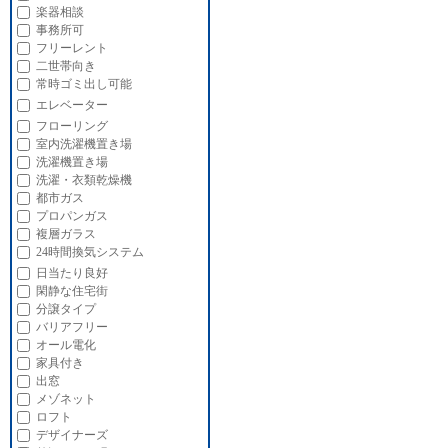
楽器相談
事務所可
フリーレント
二世帯向き
常時ゴミ出し可能
エレベーター
フローリング
室内洗濯機置き場
洗濯機置き場
洗濯・衣類乾燥機
都市ガス
プロパンガス
複層ガラス
24時間換気システム
日当たり良好
閑静な住宅街
分譲タイプ
バリアフリー
オール電化
家具付き
出窓
メゾネット
ロフト
デザイナーズ