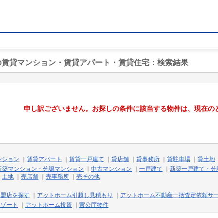
駅の賃貸マンション・賃貸アパート・賃貸住宅
：検索結果
申し訳ございません。お探しの条件に該当する物件は、現在の
ンション
｜
賃貸アパート
｜
賃貸一戸建て
｜
貸店舗
｜
貸事務所
｜
貸駐車場
｜
貸土地
新築マンション・分譲マンション
｜
中古マンション
｜
一戸建て
｜
新築一戸建て・分
｜
土地
｜
売店舗
｜
売事務所
｜
売その他
加盟店を探す
｜
アットホーム引越し見積もり
｜
アットホーム不動産一括査定依頼サ
リゾート
｜
アットホーム投資
｜
官公庁物件