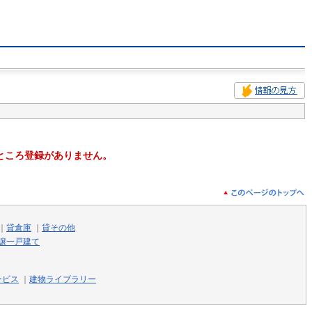
ところ登録がありません。
｜
貸倉庫
｜
貸その他
譲一戸建て
ービス
｜
建物ライブラリー