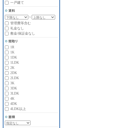
一戸建て
～
管理費等含む
礼金なし
敷金/保証金なし
1R
1K
1DK
1LDK
2K
2DK
2LDK
3K
3DK
3LDK
4K
4DK
4LDK以上