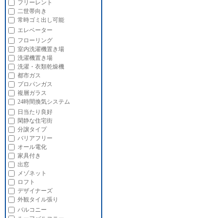
フリーレント
二世帯向き
常時ゴミ出し可能
エレベーター
フローリング
室内洗濯機置き場
洗濯機置き場
洗濯・衣類乾燥機
都市ガス
プロパンガス
複層ガラス
24時間換気システム
日当たり良好
閑静な住宅街
分譲タイプ
バリアフリー
オール電化
家具付き
出窓
メゾネット
ロフト
デザイナーズ
外観タイル張り
バルコニー