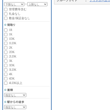
グループサイト
アットホーム
～
管理費等含む
礼金なし
敷金/保証金なし
1R
1K
1DK
1LDK
2K
2DK
2LDK
3K
3DK
3LDK
4K
4DK
4LDK以上