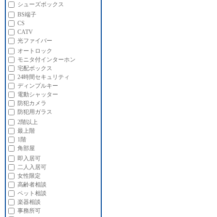
シューズボックス
BS端子
CS
CATV
光ファイバー
オートロック
モニタ付インターホン
宅配ボックス
24時間セキュリティ
ディンプルキー
電動シャッター
防犯カメラ
防犯用ガラス
2階以上
最上階
1階
角部屋
即入居可
二人入居可
女性限定
高齢者相談
ペット相談
楽器相談
事務所可