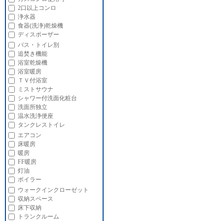
2口以上コンロ
浄水器
食器(洗浄)乾燥機
ディスポーザー
バス・トイレ別
追焚き機能
浴室乾燥機
浴室暖房
ＴＶ付浴室
ミストサウナ
シャワー付洗面化粧台
洗面所独立
温水洗浄便座
タンクレストイレ
エアコン
床暖房
暖房
FF暖房
灯油
ボイラー
ウォークインクローゼット
収納スペース
床下収納
トランクルーム