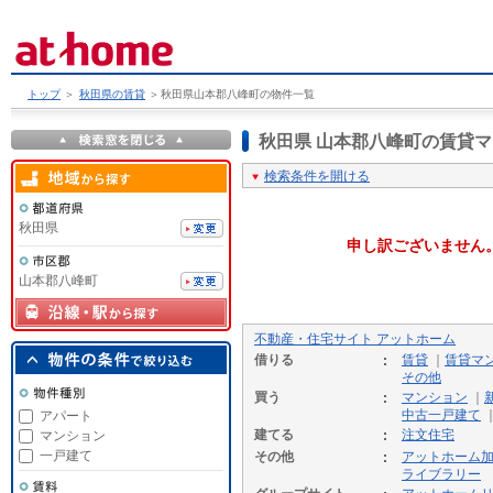
トップ
＞
秋田県の賃貸
＞
秋田県山本郡八峰町の物件一覧
秋田県 山本郡八峰町の賃貸
検索条件を開ける
秋田県
申し訳ございません
山本郡八峰町
不動産・住宅サイト アットホーム
借りる
賃貸
｜
賃貸マ
その他
買う
マンション
｜
中古一戸建て
アパート
建てる
注文住宅
マンション
一戸建て
その他
アットホーム
ライブラリー