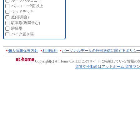
ルーフバルコニー
バルコニー2面以上
ウッドデッキ
庭(専用庭)
駐車場(近隣含む)
駐輪場
バイク置き場
個人情報保護方針
利用規約
パーソナルデータの外部送信に関するポリシ
Copyright(c) At Home Co.,Ltd.
このサイトに掲載している情報の
賃貸や不動産はアットホーム-賃貸マ